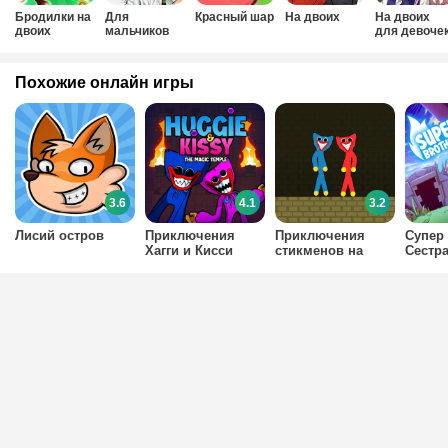
Бродилки на
Для
Красный шар
На двоих
На двоих
двоих
мальчиков
для девоче
на двоих
Похожие онлайн игры
3.6
4.1
3.2
Лисий остров
Приключения
Приключения
Супер 
Хагги и Кисси
стикменов на
Сестр
двоих