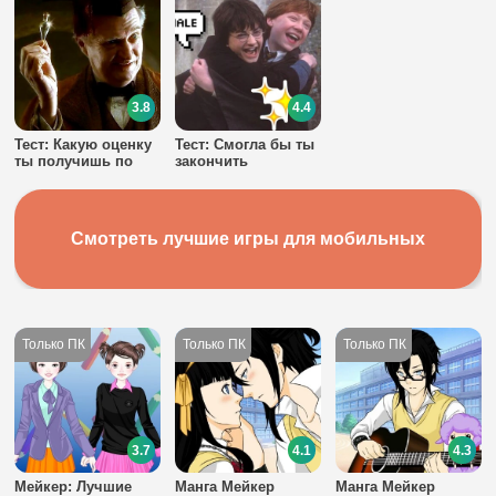
3.8
4.4
Тест: Какую оценку
Тест: Смогла бы ты
ты получишь по
закончить
зельеварению в
Хогвартс?
Хогвартсе?
Смотреть лучшие игры для мобильных
3.7
4.1
4.3
Мейкер: Лучшие
Манга Мейкер
Манга Мейкер