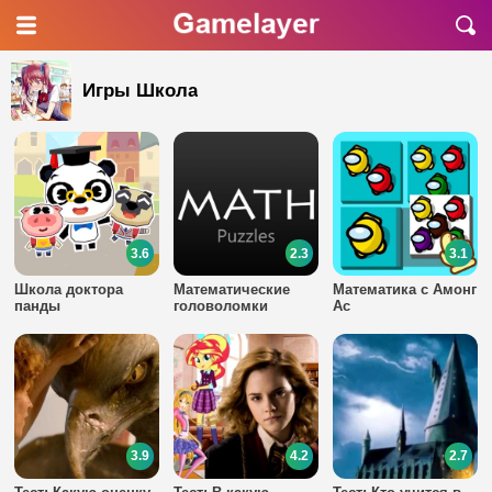
Игры Школа
3.6
2.3
3.1
Школа доктора
Математические
Математика с Амонг
панды
головоломки
Ас
3.9
4.2
2.7