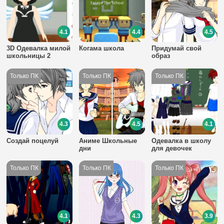
4.1
4.4
4.5
3D Одевалка милой
Когама школа
Придумай свой
школьницы 2
образ
4.3
4.5
4.1
Создай поцелуй
Аниме Школьные
Одевалка в школу
дни
для девочек
4.1
4.3
3.9