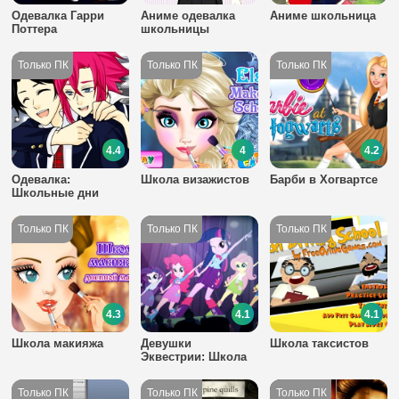
Одевалка Гарри
Аниме одевалка
Аниме школьница
Поттера
школьницы
4.4
4
4.2
Одевалка:
Школа визажистов
Барби в Хогвартсе
Школьные дни
4.3
4.1
4.1
Школа макияжа
Девушки
Школа таксистов
Эквестрии: Школа
танцев