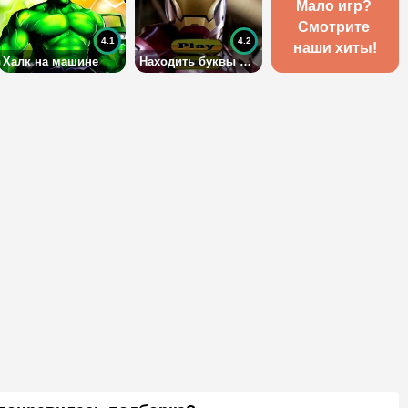
Мало игр? 
Смотрите 
4.1
4.2
наши хиты!
Халк на машине
Находить буквы с железным человеком