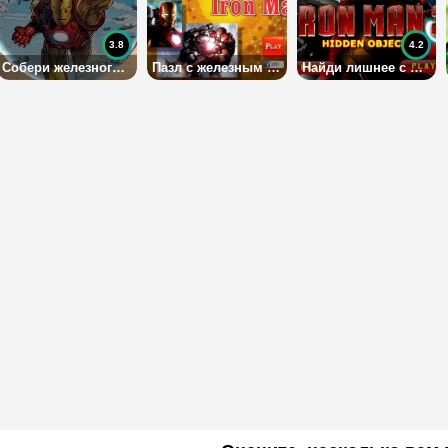
3.8
4.2
Собери железного человека
Пазл с железным человеком
Найди лишнее с железным человеком