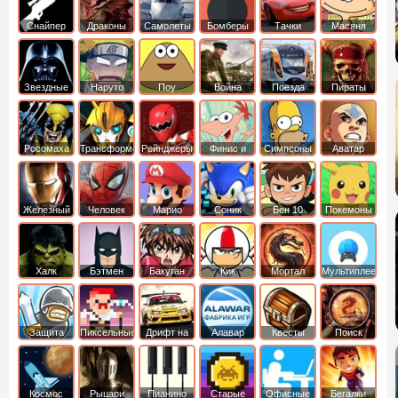
Снайпер
Драконы
Самолеты
Бомберы
Тачки
Масяня
Звездные
Наруто
Поу
Война
Поезда
Пираты
войны
Карибского
Моря
Росомаха
Трансформеры
Рейнджеры
Финис и
Симпсоны
Аватар
Самураи
Ферб
легенда об
Аанге
Железный
Человек
Марио
Соник
Бен 10
Покемоны
человек
Паук
Халк
Бэтмен
Бакуган
Кик
Мортал
Мультиплеер
Бутовский
комбат
Защита
Пиксельные
Дрифт на
Алавар
Квесты
Поиск
королевства
машинах
предметов
Космос
Рыцари
Пианино
Старые
Офисные
Бегалки