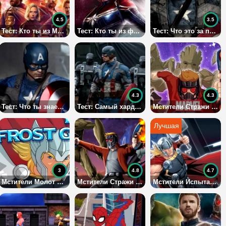
4.5
3.5
Тест: Кто ты из Мстителей 2?
Тест: Кто ты из фильма Капитан Марвел?
Тест: Что это за персонаж из мира Мстителей?
4.3
4.3
Тест: Что ты знаешь о киновселенной Марвел?
Тест: Самый хардкорный Тест: для фанатов фильмов Марвел
Мстители Стражи галактики охота за реликвиями
3
4.8
4.7
Мстители Молот Тора
Мстители Стражи Галактики Битва в космосе
Мстители Испытание Тора