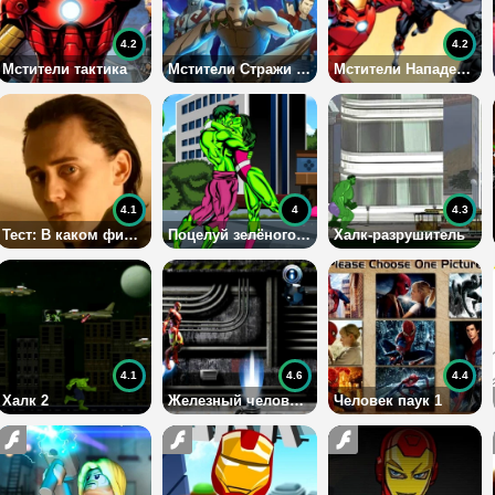
4.2
4.2
Мстители тактика
Мстители Стражи Галактики побег
Мстители Нападение на Гидру
4.1
4
4.3
Тест: В каком фильме играет Локи?
Поцелуй зелёного гиганта
Халк-разрушитель
4.1
4.6
4.4
Халк 2
Железный человек 2
Человек паук 1