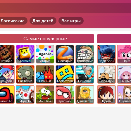
Логические
Для детей
Все игры
Самые популярные
 ночей с
Когама
Агарио
Слизарио
Троллфейс
Леди Баг и
Пони
фредди
квест
Супер Кот
Дружба 
чудо
Фрайдей
Растения
Огонь и
Геометрия
Бешеная
Папа Луи
Аним
Найт
против
Вода
Даш
бабка
Фанкин
Зомби
сбежала из
психушки
Амонг Ас
Игры Io
Ам Ням
Красный
Адам и Ева
Кухня
Одевал
шар
Сары