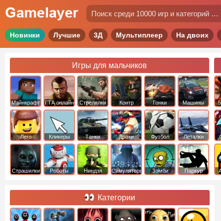
Новинки
Лучшие
3Д
Мультиплеер
На двоих
Игры для мальчиков
Майнкрафт
ГТА онлайн
Стрелялки
Контр
Гонки
Машины
5
Страйк
Лего
Кликеры
Танки
Драки
Футбол
Леталки
Страшилки
Роботы
Ниндзя
Симуляторы
Зомби
Паркур
Категории