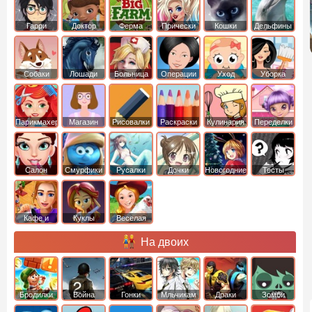
Гарри
Доктор
Ферма
Прически
Кошки
Дельфины
Поттер
Плюшева
Собаки
Лошади
Больница
Операции
Уход
Уборка
Парикмахер
Магазин
Рисовалки
Раскраски
Кулинария
Переделки
Салон
Смурфики
Русалки
Дочки
Новогодние
Тесты
Кафе и
Куклы
Веселая
рестораны
ферма
На двоих
Бродилки
Война
Гонки
Мльчикам
Драки
Зомби