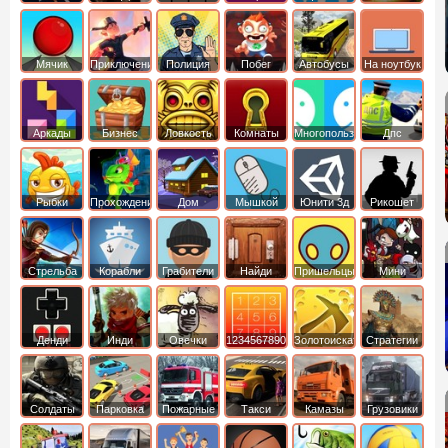
Мячик
Приключения
Полиция
Побег
Автобусы
На ноутбук
Аркады
Бизнес
Ловкость
Комнаты
Многопользовательские
Дпс
симуляторы
Рыбки
Прохождение
Дом
Мышкой
Юнити 3д
Рикошет
Cтрельба
Корабли
Грабители
Найди
Пришельцы
Мини
из лука
выход
Денди
Инди
Овечки
1234567890
Золотоискатель
Стратегии
идут домой
Солдаты
Парковка
Пожарные
Такси
Камазы
Грузовики
машин
машины