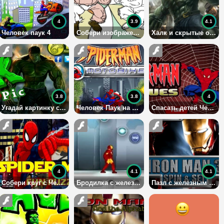
4
3.9
4.1
Человек паук 4
Собери изображение
Халк и скрытые объекты
3.8
3.8
4
Угадай картинку с Халком
Человек Паук на мотоцикле
Спасать детей Человеком Пауком
4
4.1
4.1
Собери круг с Человеком Пауком
Бродилка с железным человеком
Пазл с железным человеком: часть 2