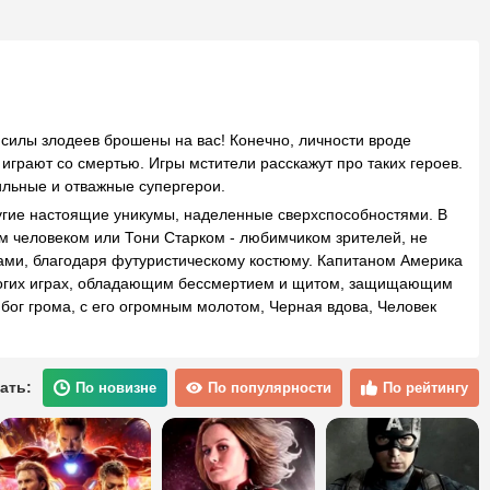
е силы злодеев брошены на вас! Конечно, личности вроде
 играют со смертью. Игры мстители расскажут про таких героев.
сильные и отважные супергерои.
угие настоящие уникумы, наделенные сверхспособностями. В
м человеком или Тони Старком - любимчиком зрителей, не
ми, благодаря футуристическому костюму. Капитаном Америка
ногих играх, обладающим бессмертием и щитом, защищающим
- бог грома, с его огромным молотом, Черная вдова, Человек
ать:
По новизне
По популярности
По рейтингу