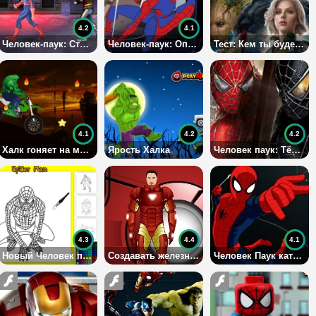
4.2
4.1
Человек-паук: Страж улиц
Человек-паук: Опасность на горизонте
Тест: Кем ты будешь в Войне Бесконечности?
4.1
4.2
4.2
Халк гоняет на мотоцикле
Ярость Халка
Человек паук: Тёмная сторона
4.3
4.4
4.1
Новый Человек паук
Создавать железного человека
Человек Паук катается на мотоцикле