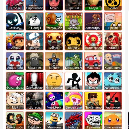
Игра в
Сиреноголовый
Момо
Гренни
Балди
Браво
Кальмара
Старс
Стикмен
3 Панды
Улитка Боб
Ударный
Зомботрон
Время
отряд котят
Приключений
Сабвей
Гравити
Айзек
Бенди и
Антистресс
Атака
Серф
Фолз
Чернильная
Титанов
машина
Андертейл
Баранчик
Мечи и
Крокодильчик
Машинка
Хэппи вилс
Шон
Сандали
Свомпи
Вилли
Фризл фраз
Слендермен
Интересные
Векс
Юные
Удивительный
титаны
мир
вперед
Гамбола
Мой
Шутеры
Червячки
Взорви это
Пиксельная
Картонная
шумный
война
башка
дом
Бомж хобо
Воришка
Миньоны
Роботы
Приколы
Счастливая