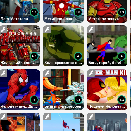
4.2
3.8
3.9
Лего Мстители
Мстители башня Старка
Мстители защита базы
4.2
4
4
Железный человек: Битва с Халком
Халк сражается с супергероями
Беги, герой, беги!
4
4.3
4.2
Человек-паук: Драки
Битвы супергероев
Поцелуи Человека-паука