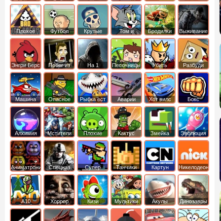
боб
динозавры
обезьянка
Плохое
Футбол
Крутые
Том и
Бродилки
Выживание
мороженое
головами
джерри
Приключения
Энгри Берс
Побег из
На 1
Песочницы
Убить
Разбуди
тюрьмы
короля
коробку
Машина
Опасное
Рыбка ест
Аварии
Хот вилс
Бокс
ест
оружие
рыбку
машин
машину
Алхимия
Мстители
Плохие
Кактус
Змейка
Эволюция
свинки
маккой
Аниматроники
Спецназ
Супер
Танчики
Картун
Никелодеон
бойцы
нетворк
А10
Хоррор
Кизи
Мультики
Акулы
Динозавры