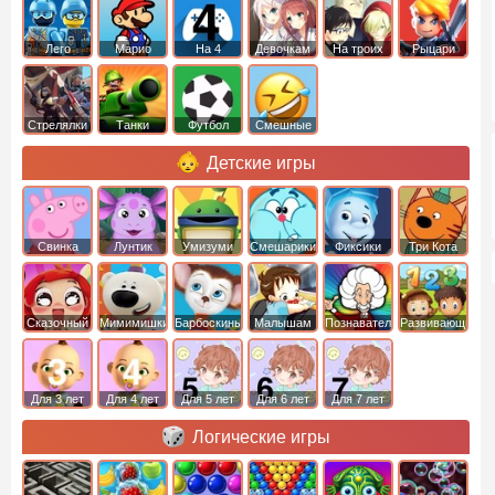
Лего
Марио
На 4
Девочкам
На троих
Рыцари
Стрелялки
Танки
Футбол
Смешные
Детские игры
Свинка
Лунтик
Умизуми
Смешарики
Фиксики
Три Кота
Пеппа
Сказочный
Мимимишки
Барбоскины
Малышам
Познавательные
Развивающие
патруль
Для 3 лет
Для 4 лет
Для 5 лет
Для 6 лет
Для 7 лет
Логические игры