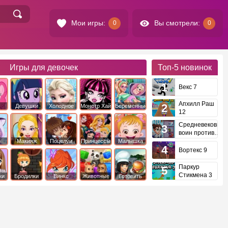
Мои игры:
Вы смотрели:
0
0
Игры для девочек
Топ-5
новинок
Векс 7
Апхилл Раш
Девушки
Холодное
Монстр Хай
Беременные
12
это
Эквестрии
Сердце
Средневековый
воин против
инопланетян
е
Макияж
Поцелуи
Принцессы
Малышка
Диснея
Хейзел
Вортекс 9
Паркур
Стикмена 3
ки
Бродилки
Винкс
Животные
Готовить
еду