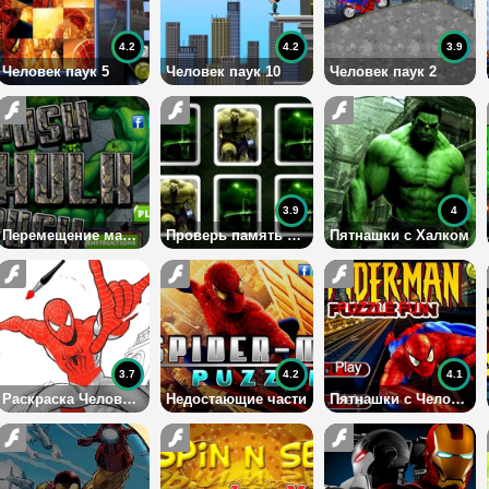
4.2
4.2
3.9
Человек паук 5
Человек паук 10
Человек паук 2
3.9
4
Перемещение машины
Проверь память с Халком
Пятнашки с Халком
3.7
4.2
4.1
Раскраска Человека Паука
Недостающие части
Пятнашки с Человеком Пауком