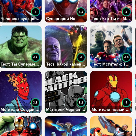
4
4.1
4
Человек-паук против Мистерио
Супергерои Ио
Тест: Кто Ты из Мстителей?
4.2
4
4.6
Тест: Ты Супермен, Бэтмен, Халк или другой герой?
Тест: Какой камень бесконечности вам подходит?
Тест: Мстители: Твой Камень Бесконечности?
3.8
3.2
4
Мстители Создай Стража Галактики
Мстители Чёрная Пантера
Мстители новый костюм Железного Человека