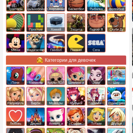
Тракторы
Дальнобойщики
Спортивные
Баскетбол
Рыбалка
Волейбол
Теннис
Простые
Хоккей
Защита
Гадкий Я
Скуби Ду
башни
Микки
Мадагаскар
Пинбол
Пакман
Сега
Маус
Категории для девочек
Пони
Маникюр
Куклы ЛОЛ
Шиммер и
Эвер
Шоу
креатор
Шайн
Афтер Хай
дельфинов
Рапунцель
Барби
Мейкеры
Музыка
Школа
Пушистики
Любовь
Дисней
Анжела и
София
Тотали
Друзья
том
Прекрасная
Спайс
ангелов