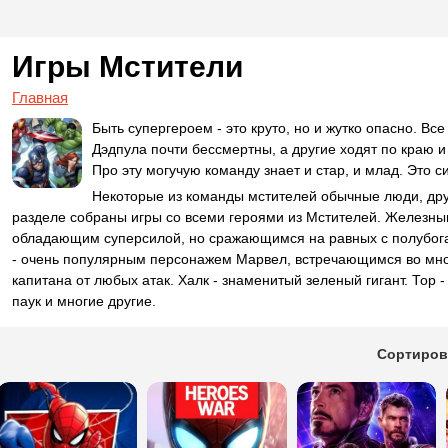
Игры Мстители
Главная
Быть супергероем - это круто, но и жутко опасно. Вс
Дэдпула почти бессмертны, а другие ходят по краю и
Про эту могучую команду знает и стар, и млад. Это 
Некоторые из команды мстителей обычные люди, др
разделе собраны игры со всеми героями из Мстителей. Железны
обладающим суперсилой, но сражающимся на равных с полубога
- очень популярным персонажем Марвел, встречающимся во м
капитана от любых атак. Халк - знаменитый зеленый гигант. Тор 
паук и многие другие.
Сортиров