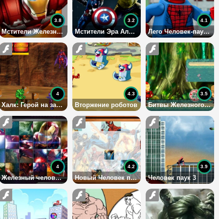
3.8
3.2
4.1
Мстители Железный человек полёт
Мстители Эра Альтрона
Лего Человек-паук, помоги!
4
4.3
3.5
Халк: Герой на защите
Вторжение роботов
Битвы Железного человека
4
4.2
3.9
Железный человек 3
Новый Человек паук 2
Человек паук 3