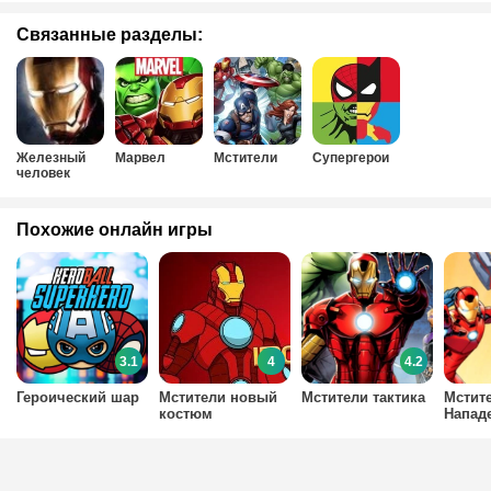
Связанные разделы:
Железный
Марвел
Мстители
Супергерои
человек
Похожие онлайн игры
3.1
4
4.2
Героический шар
Мстители новый
Мстители тактика
Мстит
костюм
Напад
Железного
Гидру
Человека