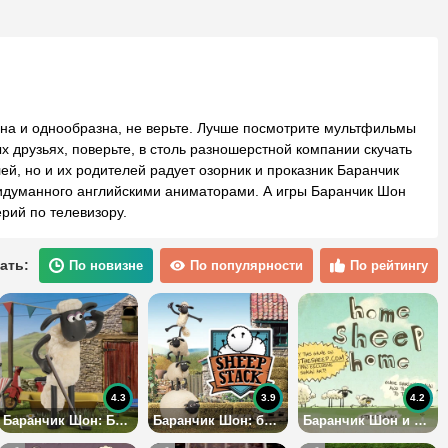
учна и однообразна, не верьте. Лучше посмотрите мультфильмы
 друзьях, поверьте, в столь разношерстной компании скучать
лей, но и их родителей радует озорник и проказник Баранчик
идуманного английскими аниматорами. А игры Баранчик Шон
ий по телевизору.
ать:
По новизне
По популярности
По рейтингу
4.3
3.9
4.2
Баранчик Шон: Баахми Гольф
Баранчик Шон: башня из овец
Баранчик Шон и овечки 1