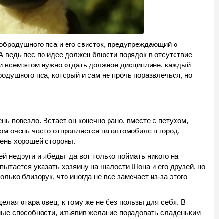
обродушного пса и его свисток, предупреждающий о
. А ведь пес по идее должен блюсти порядок в отсутствие
При всем этом нужно отдать должное дисциплине, каждый
одушного пса, который и сам не прочь поразвлечься, но
ь повезло. Встает он конечно рано, вместе с петухом,
ом очень часто отправляется на автомобиле в город,
чень хорошей стороны.
ей недруги и ябеды, да вот только поймать никого на
 пытается указать хозяину на шалости Шона и его друзей, но
олько близорук, что иногда не все замечает из-за этого
елая отара овец, к тому же не без пользы для себя. В
ные способности, изъявив желание порадовать сладеньким