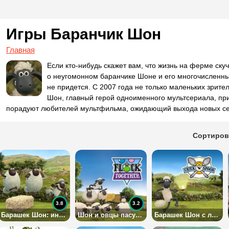
Игры Баранчик Шон
Главная
Если кто-нибудь скажет вам, что жизнь на ферме ск
о неугомонном баранчике Шоне и его многочисленных
не придется. С 2007 года не только маленьких зрите
Шон, главный герой одноименного мультсериала, пр
порадуют любителей мультфильма, ожидающий выхода новых сер
Сортиров
3.8
3.2
Барашек Шон: инопланетная легкая атлетика
Шон и овцы пасутся вместе
Барашек Шон с ложкой и цыпленком