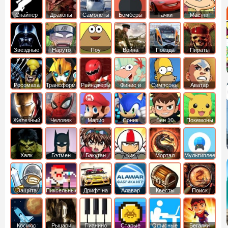
Снайпер
Драконы
Самолеты
Бомберы
Тачки
Масяня
Звездные
Наруто
Поу
Война
Поезда
Пираты
войны
Карибского
Моря
Росомаха
Трансформеры
Рейнджеры
Финис и
Симпсоны
Аватар
Самураи
Ферб
легенда об
Аанге
Железный
Человек
Марио
Соник
Бен 10
Покемоны
человек
Паук
Халк
Бэтмен
Бакуган
Кик
Мортал
Мультиплеер
Бутовский
комбат
Защита
Пиксельные
Дрифт на
Алавар
Квесты
Поиск
королевства
машинах
предметов
Космос
Рыцари
Пианино
Старые
Офисные
Бегалки