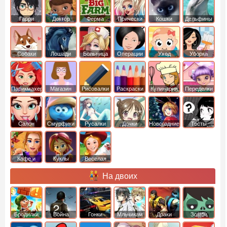
Гарри
Доктор
Ферма
Прически
Кошки
Дельфины
Поттер
Плюшева
Собаки
Лошади
Больница
Операции
Уход
Уборка
Парикмахер
Магазин
Рисовалки
Раскраски
Кулинария
Переделки
Салон
Смурфики
Русалки
Дочки
Новогодние
Тесты
Кафе и
Куклы
Веселая
рестораны
ферма
На двоих
Бродилки
Война
Гонки
Мльчикам
Драки
Зомби