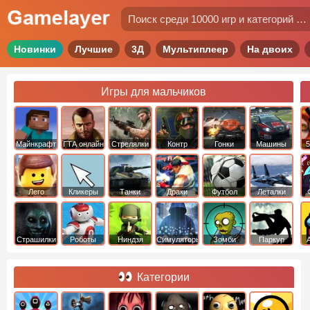
Новинки
Лучшие
3Д
Мультиплеер
На двоих
Игры для мальчиков
Майнкрафт
ГТА онлайн
Стрелялки
Контр
Гонки
Машины
5
Страйк
Лего
Кликеры
Танки
Драки
Футбол
Леталки
Страшилки
Роботы
Ниндзя
Симуляторы
Зомби
Паркур
Категории