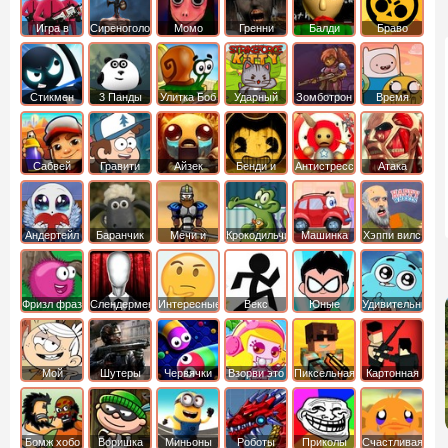
Игра в
Сиреноголовый
Момо
Гренни
Балди
Браво
Кальмара
Старс
Стикмен
3 Панды
Улитка Боб
Ударный
Зомботрон
Время
отряд котят
Приключений
Сабвей
Гравити
Айзек
Бенди и
Антистресс
Атака
Серф
Фолз
Чернильная
Титанов
машина
Андертейл
Баранчик
Мечи и
Крокодильчик
Машинка
Хэппи вилс
Шон
Сандали
Свомпи
Вилли
Фризл фраз
Слендермен
Интересные
Векс
Юные
Удивительный
титаны
мир
вперед
Гамбола
Мой
Шутеры
Червячки
Взорви это
Пиксельная
Картонная
шумный
война
башка
дом
Бомж хобо
Воришка
Миньоны
Роботы
Приколы
Счастливая