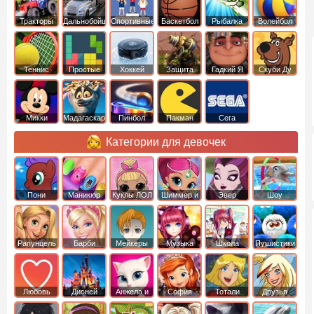
Тракторы
Дальнобойщики
Спортивные
Баскетбол
Рыбалка
Волейбол
Теннис
Простые
Хоккей
Защита
Гадкий Я
Скуби Ду
башни
Микки
Мадагаскар
Пинбол
Пакман
Сега
Маус
Категории для девочек
Пони
Маникюр
Куклы ЛОЛ
Шиммер и
Эвер
Шоу
креатор
Шайн
Афтер Хай
дельфинов
Рапунцель
Барби
Мейкеры
Музыка
Школа
Пушистики
Любовь
Дисней
Анжела и
София
Тотали
Друзья
том
Прекрасная
Спайс
ангелов