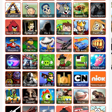
боб
динозавры
обезьянка
Плохое
Футбол
Крутые
Том и
Бродилки
Выживание
мороженое
головами
джерри
Приключения
Энгри Берс
Побег из
На 1
Песочницы
Убить
Разбуди
тюрьмы
короля
коробку
Машина
Опасное
Рыбка ест
Аварии
Хот вилс
Бокс
ест
оружие
рыбку
машин
машину
Алхимия
Мстители
Плохие
Кактус
Змейка
Эволюция
свинки
маккой
Аниматроники
Спецназ
Супер
Танчики
Картун
Никелодеон
бойцы
нетворк
А10
Хоррор
Кизи
Мультики
Акулы
Динозавры