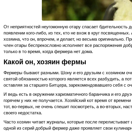
От неприятностей неугомонную отару спасает бдительность д
появлении кого-либо, из тех, кто не вхож в круг посвященных
хозяина, что он, впрочем, и делает, но весьма оригинально. 
член отары беспрекословно исполняет все распоряжения добр
только в то время, когда фермера нет дома.
Какой он, хозяин фермы
Фермеры бывают разными. Шону и его друзьям с хозяином очен
святой обязанностью которого является всех разбудить, а пот
оставляя за старшего Битцера, зарекомендовавшего себя с о
И ведь есть в окружении харизматичного баранчика и его друз
горячем у них не получается. Хозяйский кот время от времени
тот, во-первых, не очень спешит посмотреть, а во-вторых, наст
своего недостатка.
Часто хозяин читает журналы, которые после перелистывает ц
одной из серий добрый фермер даже проявляет свои кулинар