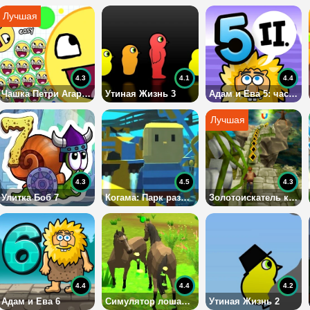
4.3
4.1
4.4
Чашка Петри Агарио
Утиная Жизнь 3
Адам и Ева 5: часть 2
4.3
4.5
4.3
Улитка Боб 7
Когама: Парк развлечений
Золотоискатель как Сабвей Серф
4.4
4.4
4.2
Адам и Ева 6
Симулятор лошади 3D
Утиная Жизнь 2