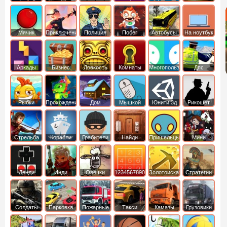
Мячик
Приключения
Полиция
Побег
Автобусы
На ноутбук
Аркады
Бизнес
Ловкость
Комнаты
Многопользовательские
Дпс
симуляторы
Рыбки
Прохождение
Дом
Мышкой
Юнити 3д
Рикошет
Cтрельба
Корабли
Грабители
Найди
Пришельцы
Мини
из лука
выход
Денди
Инди
Овечки
1234567890
Золотоискатель
Стратегии
идут домой
Солдаты
Парковка
Пожарные
Такси
Камазы
Грузовики
машин
машины