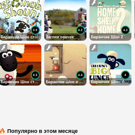
3.9
4.2
4.2
Баранчик Шон строит город
Загони овечек
Баранчик Шон 2
4.3
4.4
4
Баранчик Шон стрижет овечек
Баранчик Шон и овечки в подземелье
Баранчик Шон: большой пикник
Популярно в этом месяце