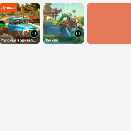
4.2
3.9
Русский водитель 3: Зил 130
Лучник