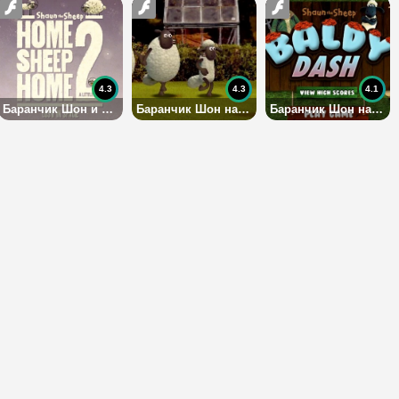
4.3
4.3
4.1
Баранчик Шон и овечки в космосе
Баранчик Шон на олимпийских играх
Баранчик Шон на ферме