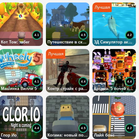
4.1
4.5
4.2
Кот Том: забег
Путешествие в сказку
3Д Симулятор акулы
4.1
4.4
4.4
Машинка Вилли 5
Контр страйк с разным оружием
Когама: 5 ночей с Фредди
4.4
4.5
4.2
Глор Ио
Когама: новый побег из тюрьмы
Лайя бокс