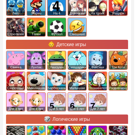
Лего
Марио
На 4
Девочкам
На троих
Рыцари
Стрелялки
Танки
Футбол
Смешные
Детские игры
Свинка
Лунтик
Умизуми
Смешарики
Фиксики
Три Кота
Пеппа
Сказочный
Мимимишки
Барбоскины
Малышам
Познавательные
Развивающие
патруль
Для 3 лет
Для 4 лет
Для 5 лет
Для 6 лет
Для 7 лет
Логические игры