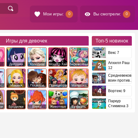
Мои игры:
Вы смотрели:
0
0
Игры для девочек
Топ-5
новинок
Векс 7
Апхилл Раш
Девушки
Холодное
Монстр Хай
Беременные
12
это
Эквестрии
Сердце
Средневековый
воин против
инопланетян
е
Макияж
Поцелуи
Принцессы
Малышка
Диснея
Хейзел
Вортекс 9
Паркур
Стикмена 3
ки
Бродилки
Винкс
Животные
Готовить
еду