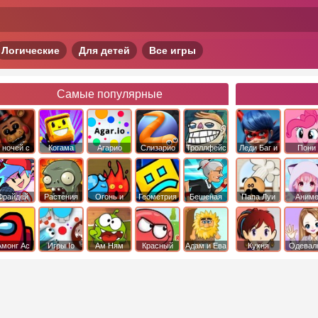
Логические
Для детей
Все игры
Самые популярные
 ночей с
Когама
Агарио
Слизарио
Троллфейс
Леди Баг и
Пони
фредди
квест
Супер Кот
Дружба 
чудо
Фрайдей
Растения
Огонь и
Геометрия
Бешеная
Папа Луи
Аним
Найт
против
Вода
Даш
бабка
Фанкин
Зомби
сбежала из
психушки
Амонг Ас
Игры Io
Ам Ням
Красный
Адам и Ева
Кухня
Одевал
шар
Сары