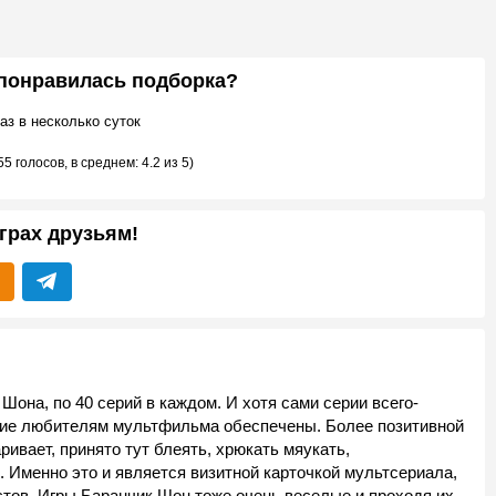
 понравилась подборка?
аз в несколько суток
55 голосов
, в среднем:
4.2
из 5)
грах друзьям!
Шона, по 40 серий в каждом. И хотя сами серии всего-
ние любителям мультфильма обеспечены. Более позитивной
ривает, принято тут блеять, хрюкать мяукать,
 Именно это и является визитной карточкой мультсериала,
тов. Игры Баранчик Шон тоже очень веселые и проходя их