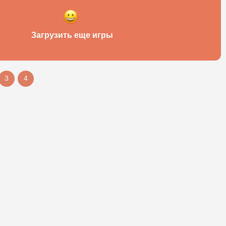
Загрузить еще игры
3
4