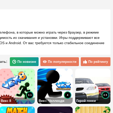
елефона, в которые можно играть через браузер, в режиме
димость их скачивания и установки. Игры поддерживают все
 и Android. От вас требуется только стабильное соединение
ать:
По новизне
По популярности
По рейтингу
3.1
4
3.5
Векс 8
Векс: Челлендж
Герой гонки