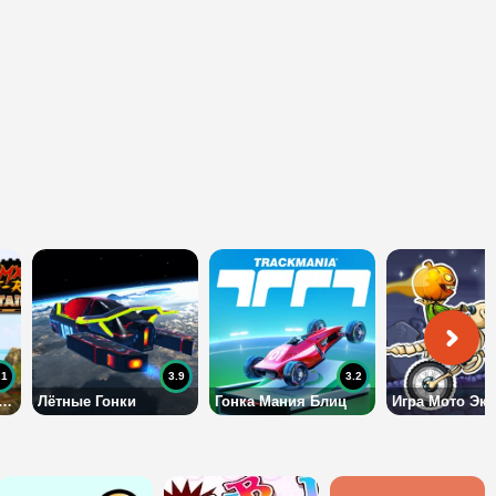
.1
3.9
3.2
ки на великах на двоих
Лётные Гонки
Гонка Мания Блиц