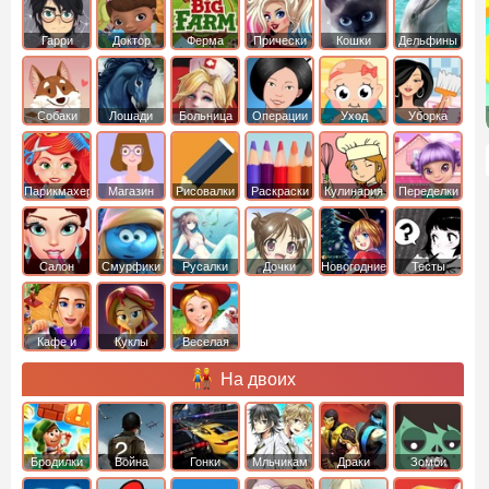
Гарри
Доктор
Ферма
Прически
Кошки
Дельфины
Поттер
Плюшева
Собаки
Лошади
Больница
Операции
Уход
Уборка
Парикмахер
Магазин
Рисовалки
Раскраски
Кулинария
Переделки
Салон
Смурфики
Русалки
Дочки
Новогодние
Тесты
Кафе и
Куклы
Веселая
рестораны
ферма
На двоих
Бродилки
Война
Гонки
Мльчикам
Драки
Зомби