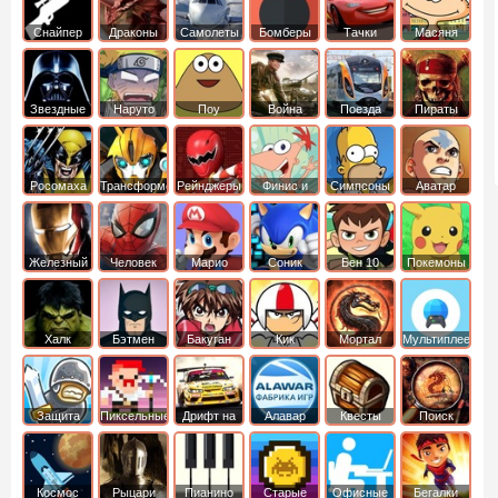
Снайпер
Драконы
Самолеты
Бомберы
Тачки
Масяня
Звездные
Наруто
Поу
Война
Поезда
Пираты
войны
Карибского
Моря
Росомаха
Трансформеры
Рейнджеры
Финис и
Симпсоны
Аватар
Самураи
Ферб
легенда об
Аанге
Железный
Человек
Марио
Соник
Бен 10
Покемоны
человек
Паук
Халк
Бэтмен
Бакуган
Кик
Мортал
Мультиплеер
Бутовский
комбат
Защита
Пиксельные
Дрифт на
Алавар
Квесты
Поиск
королевства
машинах
предметов
Космос
Рыцари
Пианино
Старые
Офисные
Бегалки