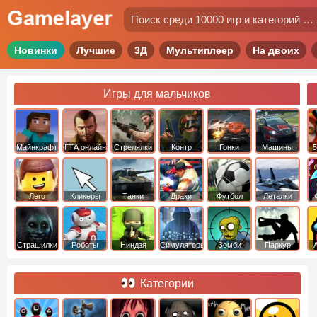
Новинки
Лучшие
3Д
Мультиплеер
На двоих
Игры для мальчиков
Майнкрафт
ГТА онлайн
Стрелялки
Контр
Гонки
Машины
5
Страйк
Лего
Кликеры
Танки
Драки
Футбол
Леталки
Страшилки
Роботы
Ниндзя
Симуляторы
Зомби
Паркур
Категории