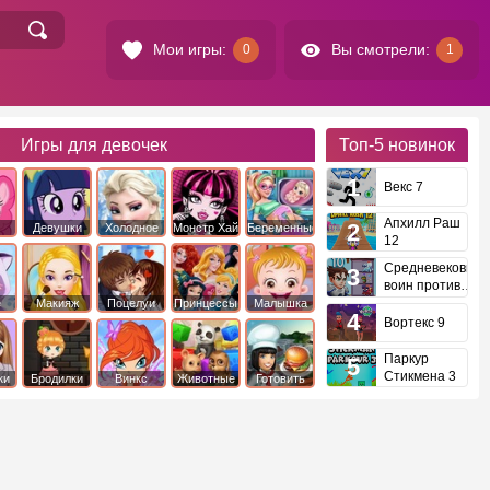
Мои игры:
Вы смотрели:
0
1
Игры для девочек
Топ-5
новинок
Векс 7
Апхилл Раш
Девушки
Холодное
Монстр Хай
Беременные
12
это
Эквестрии
Сердце
Средневековый
воин против
инопланетян
е
Макияж
Поцелуи
Принцессы
Малышка
Диснея
Хейзел
Вортекс 9
Паркур
Стикмена 3
ки
Бродилки
Винкс
Животные
Готовить
еду