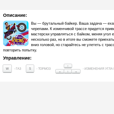
Описание:
Вы — брутальный байкер. Ваша задача — ехат
черепами. К изменчивой трассе придется прив
мастерски управляться с байком, меняя угол 
несколько раз, но в итоге вы сможете приеха
вниз головой, но старайтесь не улететь с тра
повторить попытку.
Управление:
↑
- ГАЗ
- ТОРМОЗ
- ИЗМЕНЕНИЯ УГЛА
W
S
←
↓
→