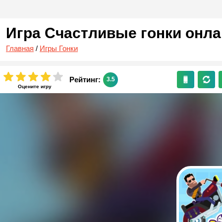
Игра Счастливые гонки онл
Главная
/
Игры Гонки
Рейтинг:
3.5
Оцените игру