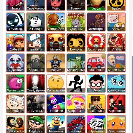
Игра в
Сиреноголовый
Момо
Гренни
Балди
Браво
Кальмара
Старс
Стикмен
3 Панды
Улитка Боб
Ударный
Зомботрон
Время
отряд котят
Приключений
Сабвей
Гравити
Айзек
Бенди и
Антистресс
Атака
Серф
Фолз
Чернильная
Титанов
машина
Андертейл
Баранчик
Мечи и
Крокодильчик
Машинка
Хэппи вилс
Шон
Сандали
Свомпи
Вилли
Фризл фраз
Слендермен
Интересные
Векс
Юные
Удивительный
титаны
мир
вперед
Гамбола
Мой
Шутеры
Червячки
Взорви это
Пиксельная
Картонная
шумный
война
башка
дом
Бомж хобо
Воришка
Миньоны
Роботы
Приколы
Счастливая