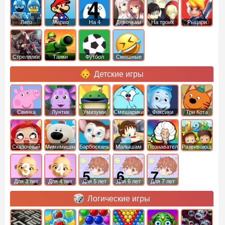
Лего
Марио
На 4
Девочкам
На троих
Рыцари
Стрелялки
Танки
Футбол
Смешные
Детские игры
Свинка
Лунтик
Умизуми
Смешарики
Фиксики
Три Кота
Пеппа
Сказочный
Мимимишки
Барбоскины
Малышам
Познавательные
Развивающие
патруль
Для 3 лет
Для 4 лет
Для 5 лет
Для 6 лет
Для 7 лет
Логические игры