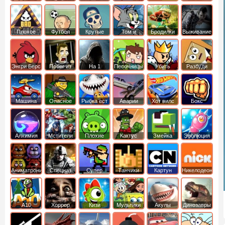
боб
динозавры
обезьянка
Плохое
Футбол
Крутые
Том и
Бродилки
Выживание
мороженое
головами
джерри
Приключения
Энгри Берс
Побег из
На 1
Песочницы
Убить
Разбуди
тюрьмы
короля
коробку
Машина
Опасное
Рыбка ест
Аварии
Хот вилс
Бокс
ест
оружие
рыбку
машин
машину
Алхимия
Мстители
Плохие
Кактус
Змейка
Эволюция
свинки
маккой
Аниматроники
Спецназ
Супер
Танчики
Картун
Никелодеон
бойцы
нетворк
А10
Хоррор
Кизи
Мультики
Акулы
Динозавры