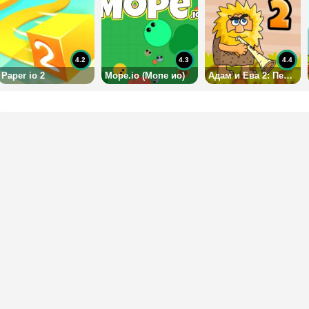
4.2
4.3
4.4
Paper io 2
Mope.io (Мопе ио)
Адам и Ева 2: Первобытные приключения