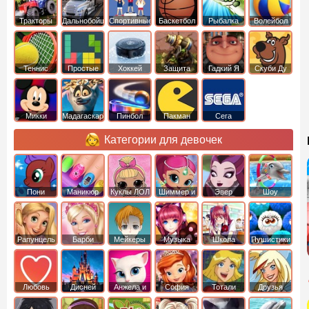
Тракторы
Дальнобойщики
Спортивные
Баскетбол
Рыбалка
Волейбол
Теннис
Простые
Хоккей
Защита
Гадкий Я
Скуби Ду
башни
Микки
Мадагаскар
Пинбол
Пакман
Сега
Маус
Категории для девочек
Пони
Маникюр
Куклы ЛОЛ
Шиммер и
Эвер
Шоу
креатор
Шайн
Афтер Хай
дельфинов
Рапунцель
Барби
Мейкеры
Музыка
Школа
Пушистики
Любовь
Дисней
Анжела и
София
Тотали
Друзья
том
Прекрасная
Спайс
ангелов