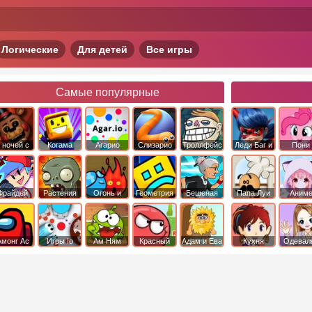
Логические
Для детей
Все игры
Самые популярные
 ночей с
Когама
Агарио
Слизарио
Троллфейс
Леди Баг и
Пони
фредди
квест
Супер Кот
Дружба 
чудо
Фрайдей
Растения
Огонь и
Геометрия
Бешеная
Папа Луи
Аним
Найт
против
Вода
Даш
бабка
Фанкин
Зомби
сбежала из
психушки
Амонг Ас
Игры Io
Ам Ням
Красный
Адам и Ева
Кухня
Одевал
шар
Сары