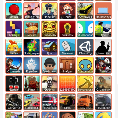
Мячик
Приключения
Полиция
Побег
Автобусы
На ноутбук
Аркады
Бизнес
Ловкость
Комнаты
Многопользовательские
Дпс
симуляторы
Рыбки
Прохождение
Дом
Мышкой
Юнити 3д
Рикошет
Cтрельба
Корабли
Грабители
Найди
Пришельцы
Мини
из лука
выход
Денди
Инди
Овечки
1234567890
Золотоискатель
Стратегии
идут домой
Солдаты
Парковка
Пожарные
Такси
Камазы
Грузовики
машин
машины