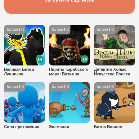
3.4
3.9
Великая Битва
Пираты Карибского
Детектив Холмс:
Лучников
моря: Битва за
Искусство Поиска
сокровища
Сила притяжения
Энемания
Битва Воинов