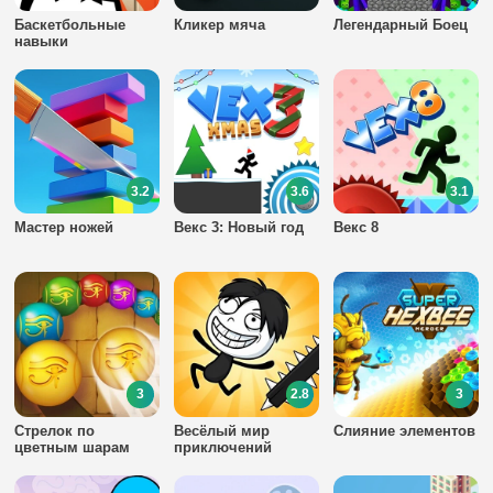
Баскетбольные
Кликер мяча
Легендарный Боец
навыки
3.2
3.6
3.1
Мастер ножей
Векс 3: Новый год
Векс 8
3
2.8
3
Стрелок по
Весёлый мир
Слияние элементов
цветным шарам
приключений