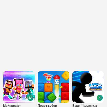
3.4
4
Майнкрафт
Поиск кубов
Векс: Челлендж