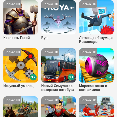
Крепость Герой
Руя
Летающие безумцы:
Решающее
Сражение
3.7
3.1
3.4
Искусный умелец
Новый Симулятор
Морская гонка с
вождения автобуса
катящимися
шарами