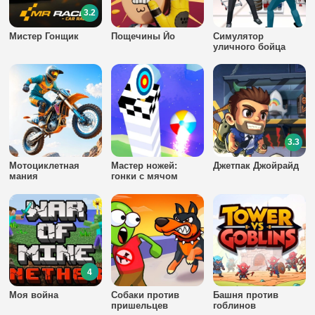
3.2
Мистер Гонщик
Пощечины Йо
Симулятор
уличного бойца
3.3
Мотоциклетная
Мастер ножей:
Джетпак Джойрайд
мания
гонки с мячом
4
Моя война
Собаки против
Башня против
пришельцев
гоблинов