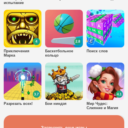
испытание
4
2.8
Приключения
Баскетбольное
Поиск слов
Марка
кольцо
3.7
4.1
Разрезать всех!
Бои ниндзя
Мир Чудес:
Слияние и Магия
Загрузить еще игры