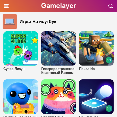
Игры На ноутбук
3.9
Супер Лизун
Гиперпространство:
Поксл Ио
Квантовый Разлом
3.5