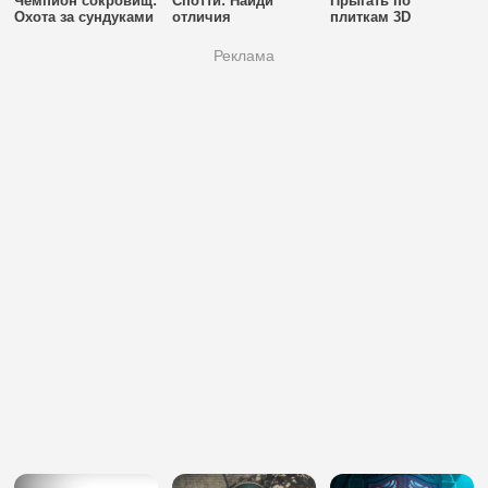
Чемпион сокровищ:
Спотти: Найди
Прыгать по
Охота за сундуками
отличия
плиткам 3D
Реклама