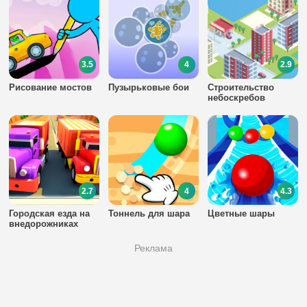
3.5
4
2.9
Рисование мостов
Пузырьковые бои
Строительство
небоскребов
2.7
4
4.3
Городская езда на
Тоннель для шара
Цветные шары
внедорожниках
Реклама