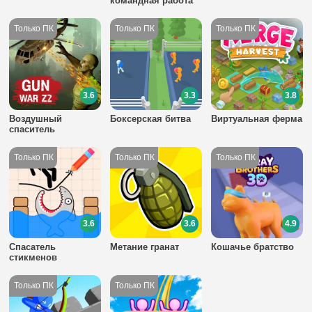
командная работа
3.6
3.3
3.8
Воздушный
Боксерская битва
Виртуальная ферма
спаситель
3.6
3.6
4.9
Спасатель
Метание гранат
Кошачье братство
стикменов