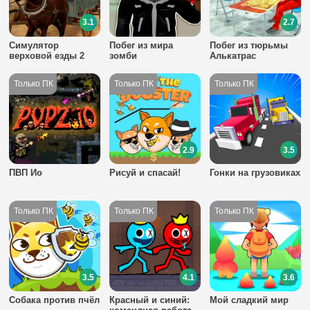
3.1
2.7
Симулятор
Побег из мира
Побег из тюрьмы
верховой езды 2
зомби
Алькатрас
2.9
3.5
ПВП Ио
Рисуй и спасай!
Гонки на грузовиках
3.5
4.1
3.6
Собака против пчёл
Красный и синий:
Мой сладкий мир