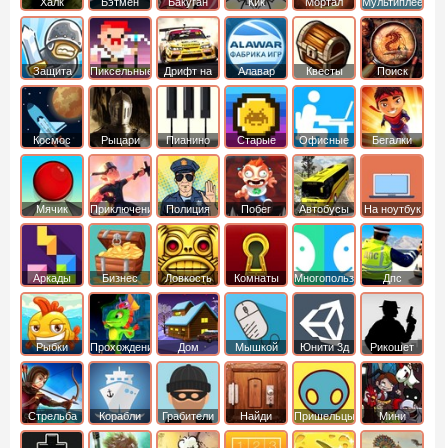
Халк
Бэтмен
Бакуган
Кик
Мортал
Мультиплеер
Бутовский
комбат
Защита
Пиксельные
Дрифт на
Алавар
Квесты
Поиск
королевства
машинах
предметов
Космос
Рыцари
Пианино
Старые
Офисные
Бегалки
Мячик
Приключения
Полиция
Побег
Автобусы
На ноутбук
Аркады
Бизнес
Ловкость
Комнаты
Многопользовательские
Дпс
симуляторы
Рыбки
Прохождение
Дом
Мышкой
Юнити 3д
Рикошет
Cтрельба
Корабли
Грабители
Найди
Пришельцы
Мини
из лука
выход