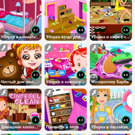
3.7
4.4
3.6
Уборка в комнате Золушки
Уборка везде для девочек
Уборка в кафе с суши
4.7
3.7
4.6
Чистый дом малышки Хейзел
Уборка в комнате малыша
Мотороллер Барби
4
4.2
4.3
Домашние хлопоты Золушки
Привести в порядок iPhone
Уборка в бассейне