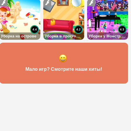
4.4
4.2
4.3
Уборка на острове
Уборка в простом доме
Уборка у Монстр Хай
Мало игр? Смотрите наши хиты!