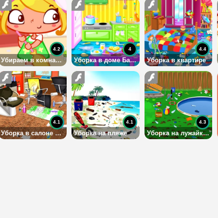
4.2
4
4.4
Убираем в комнате Сары
Уборка в доме Барби
Уборка в квартире
4.1
4.1
4.3
Уборка в салоне красоты
Уборка на пляже
Уборка на лужайке у дома