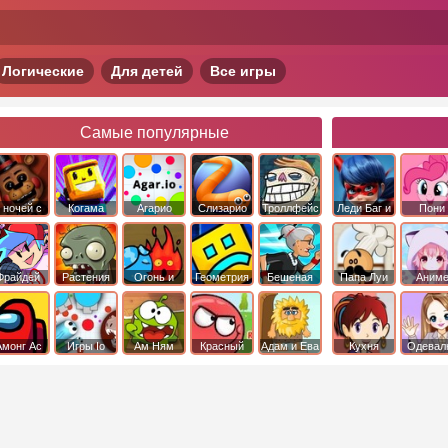
Логические
Для детей
Все игры
Самые популярные
 ночей с
Когама
Агарио
Слизарио
Троллфейс
Леди Баг и
Пони
фредди
квест
Супер Кот
Дружба 
чудо
Фрайдей
Растения
Огонь и
Геометрия
Бешеная
Папа Луи
Аним
Найт
против
Вода
Даш
бабка
Фанкин
Зомби
сбежала из
психушки
Амонг Ас
Игры Io
Ам Ням
Красный
Адам и Ева
Кухня
Одевал
шар
Сары