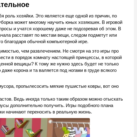
ательное
я роль хозяйки. Это является еще одной из причин, по
 уборка может многому научить юных хозяюшек. В игровой
росы и учатся хорошему даже не подозревая об этом. В
начала расставят по местам вещи, следом подметут или
то благодаря обычной компьютерной игре.
имостью, чем развлечением. Не смотря на это игры про
ести в порядок комнату настоящей принцессы, в которой
енной вещицы? К тому же нужно здесь будет не только
 даже корона и та валяется под ногами в груде всякого
 мусора, пропылесосить мягкие пушистые ковры, вот оно
стов. Ведь иногда только таким образом можно отыскать
онусы дополнительно получить. Игры подобного плана
ки начинают переносить в реальную жизнь.