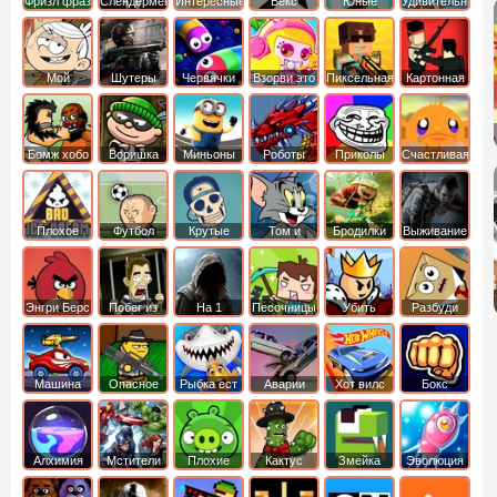
Фризл фраз
Слендермен
Интересные
Векс
Юные
Удивительный
титаны
мир
вперед
Гамбола
Мой
Шутеры
Червячки
Взорви это
Пиксельная
Картонная
шумный
война
башка
дом
Бомж хобо
Воришка
Миньоны
Роботы
Приколы
Счастливая
боб
динозавры
обезьянка
Плохое
Футбол
Крутые
Том и
Бродилки
Выживание
мороженое
головами
джерри
Приключения
Энгри Берс
Побег из
На 1
Песочницы
Убить
Разбуди
тюрьмы
короля
коробку
Машина
Опасное
Рыбка ест
Аварии
Хот вилс
Бокс
ест
оружие
рыбку
машин
машину
Алхимия
Мстители
Плохие
Кактус
Змейка
Эволюция
свинки
маккой