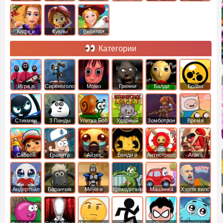
Кафе и
Куклы
Веселая
рестораны
ферма
Категории
Игра в
Сиреноголовый
Момо
Гренни
Балди
Браво
Кальмара
Старс
Стикмен
3 Панды
Улитка Боб
Ударный
Зомботрон
Время
отряд котят
Приключений
Сабвей
Гравити
Айзек
Бенди и
Антистресс
Атака
Серф
Фолз
Чернильная
Титанов
машина
Андертейл
Баранчик
Мечи и
Крокодильчик
Машинка
Хэппи вилс
Шон
Сандали
Свомпи
Вилли