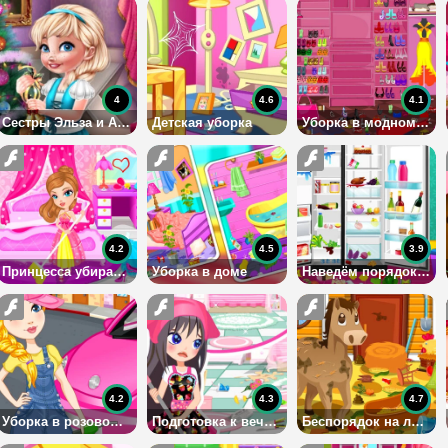
4
4.6
4.1
Сестры Эльза и Анна готовятся к Новому Году
Детская уборка
Уборка в модном бутике
4.2
4.5
3.9
Принцесса убирает во дворце
Уборка в доме
Наведём порядок в холодильнике
4.2
4.3
4.7
Уборка в розовом автомобиле
Подготовка к вечеринке
Беспорядок на лошадиной ферме