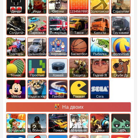
Денди
Инди
Овечки
1234567890
Золотоискатель
Стратегии
идут домой
Солдаты
Парковка
Пожарные
Такси
Камазы
Грузовики
машин
машины
Тракторы
Дальнобойщики
Спортивные
Баскетбол
Рыбалка
Волейбол
Теннис
Простые
Хоккей
Защита
Гадкий Я
Скуби Ду
башни
Микки
Мадагаскар
Пинбол
Пакман
Сега
Маус
На двоих
Бродилки
Война
Гонки
Мльчикам
Драки
Зомби