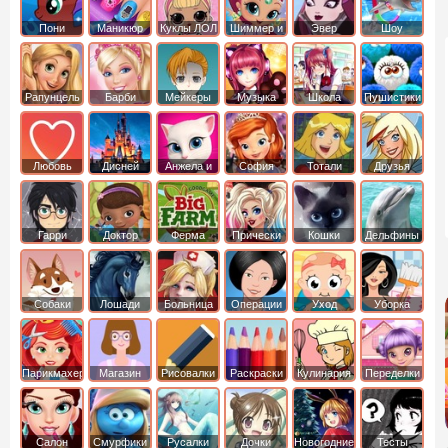
Пони
Маникюр
Куклы ЛОЛ
Шиммер и
Эвер
Шоу
креатор
Шайн
Афтер Хай
дельфинов
Рапунцель
Барби
Мейкеры
Музыка
Школа
Пушистики
Любовь
Дисней
Анжела и
София
Тотали
Друзья
том
Прекрасная
Спайс
ангелов
Гарри
Доктор
Ферма
Прически
Кошки
Дельфины
Поттер
Плюшева
Собаки
Лошади
Больница
Операции
Уход
Уборка
Парикмахер
Магазин
Рисовалки
Раскраски
Кулинария
Переделки
Салон
Смурфики
Русалки
Дочки
Новогодние
Тесты