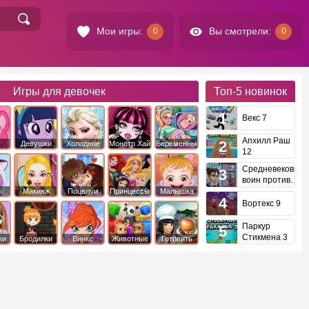
Мои игры:
Вы смотрели:
0
0
Игры для девочек
Топ-5
новинок
Векс 7
Апхилл Раш
Девушки
Холодное
Монстр Хай
Беременные
12
это
Эквестрии
Сердце
Средневековый
воин против
инопланетян
е
Макияж
Поцелуи
Принцессы
Малышка
Диснея
Хейзел
Вортекс 9
Паркур
Стикмена 3
ки
Бродилки
Винкс
Животные
Готовить
еду