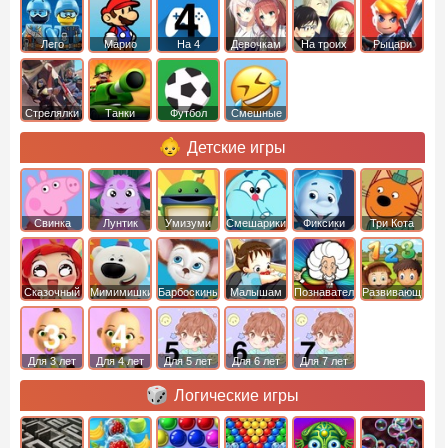
Лего
Марио
На 4
Девочкам
На троих
Рыцари
Стрелялки
Танки
Футбол
Смешные
Детские игры
Свинка
Лунтик
Умизуми
Смешарики
Фиксики
Три Кота
Пеппа
Сказочный
Мимимишки
Барбоскины
Малышам
Познавательные
Развивающие
патруль
Для 3 лет
Для 4 лет
Для 5 лет
Для 6 лет
Для 7 лет
Логические игры