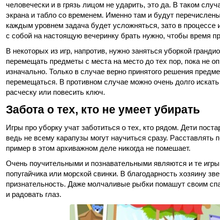
человечески и в грязь лицом не ударить, это да. В таком сл
экрана и табло со временем. Именно там и будут перечислены
каждым уровнем задача будет усложняться, зато в процессе и
с собой на настоящую вечеринку брать нужно, чтобы время п
В некоторых из игр, напротив, нужно заняться уборкой гранди
перемещать предметы с места на место до тех пор, пока не о
изначально. Только в случае верно принятого решения предме
перемещаться. В противном случае можно очень долго искать 
расческу или повесить ключ.
Забота о тех, кто не умеет убирать
Игры про уборку учат заботиться о тех, кто рядом. Дети пос
ведь не всему карапузы могут научиться сразу. Расставлять 
пример в этом архиважном деле никогда не помешает.
Очень поучительными и познавательными являются и те игры,
попугайчика или морской свинки. В благодарность хозяину з
признательность. Даже молчаливые рыбки помашут своим спас
и радовать глаз.