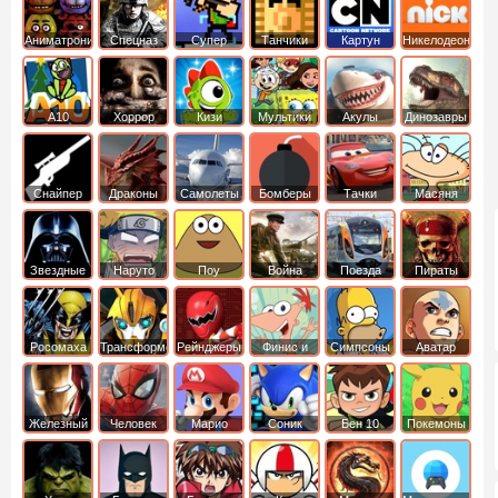
Аниматроники
Спецназ
Супер
Танчики
Картун
Никелодеон
бойцы
нетворк
А10
Хоррор
Кизи
Мультики
Акулы
Динозавры
Снайпер
Драконы
Самолеты
Бомберы
Тачки
Масяня
Звездные
Наруто
Поу
Война
Поезда
Пираты
войны
Карибского
Моря
Росомаха
Трансформеры
Рейнджеры
Финис и
Симпсоны
Аватар
Самураи
Ферб
легенда об
Аанге
Железный
Человек
Марио
Соник
Бен 10
Покемоны
человек
Паук