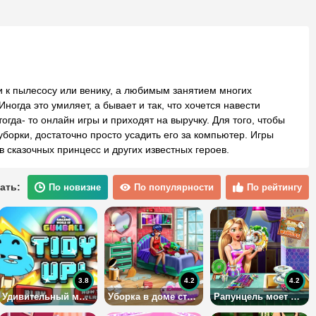
ки к пылесосу или венику, а любимым занятием многих
огда это умиляет, а бывает и так, что хочется навести
гда- то онлайн игры и приходят на выручку. Для того, чтобы
борки, достаточно просто усадить его за компьютер. Игры
в сказочных принцесс и других известных героев.
ать:
По новизне
По популярности
По рейтингу
3.8
4.2
4.2
Удивительный мир Гамбола: Убирайся
Уборка в доме старшеклассницы
Рапунцель моет посуду