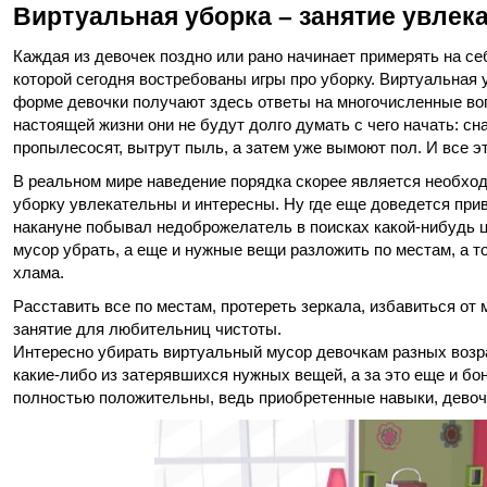
Виртуальная уборка – занятие увлек
Каждая из девочек поздно или рано начинает примерять на себ
которой сегодня востребованы игры про уборку. Виртуальная
форме девочки получают здесь ответы на многочисленные воп
настоящей жизни они не будут долго думать с чего начать: с
пропылесосят, вытрут пыль, а затем уже вымоют пол. И все э
В реальном мире наведение порядка скорее является необход
уборку увлекательны и интересны. Ну где еще доведется прив
накануне побывал недоброжелатель в поисках какой-нибудь ц
мусор убрать, а еще и нужные вещи разложить по местам, а то
хлама.
Расставить все по местам, протереть зеркала, избавиться от
занятие для любительниц чистоты.
Интересно убирать виртуальный мусор девочкам разных возра
какие-либо из затерявшихся нужных вещей, а за это еще и б
полностью положительны, ведь приобретенные навыки, девоч