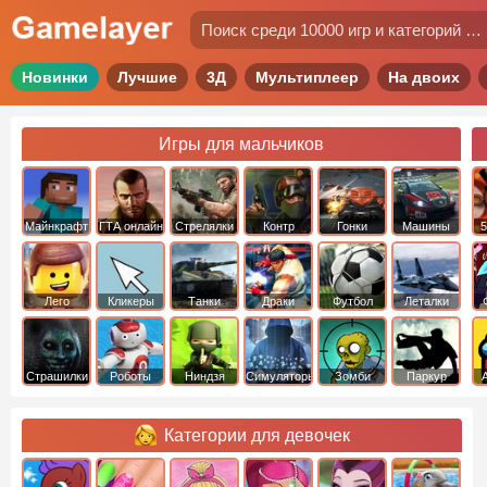
Новинки
Лучшие
3Д
Мультиплеер
На двоих
Игры для мальчиков
Майнкрафт
ГТА онлайн
Стрелялки
Контр
Гонки
Машины
5
Страйк
Лего
Кликеры
Танки
Драки
Футбол
Леталки
Страшилки
Роботы
Ниндзя
Симуляторы
Зомби
Паркур
Категории для девочек