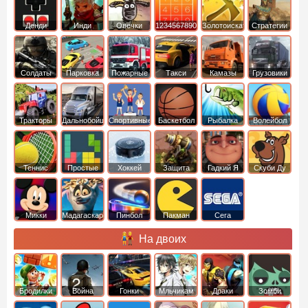
Денди
Инди
Овечки
1234567890
Золотоискатель
Стратегии
идут домой
Солдаты
Парковка
Пожарные
Такси
Камазы
Грузовики
машин
машины
Тракторы
Дальнобойщики
Спортивные
Баскетбол
Рыбалка
Волейбол
Теннис
Простые
Хоккей
Защита
Гадкий Я
Скуби Ду
башни
Микки
Мадагаскар
Пинбол
Пакман
Сега
Маус
На двоих
Бродилки
Война
Гонки
Мльчикам
Драки
Зомби