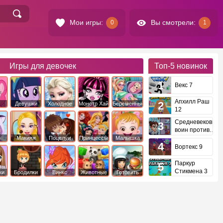
Мои игры:
Вы смотрели:
0
1
Игры для девочек
Топ-5
новинок
Векс 7
Апхилл Раш
Девушки
Холодное
Монстр Хай
Беременные
12
это
Эквестрии
Сердце
Средневековый
воин против
инопланетян
е
Макияж
Поцелуи
Принцессы
Малышка
Диснея
Хейзел
Вортекс 9
Паркур
Стикмена 3
ки
Бродилки
Винкс
Животные
Готовить
еду