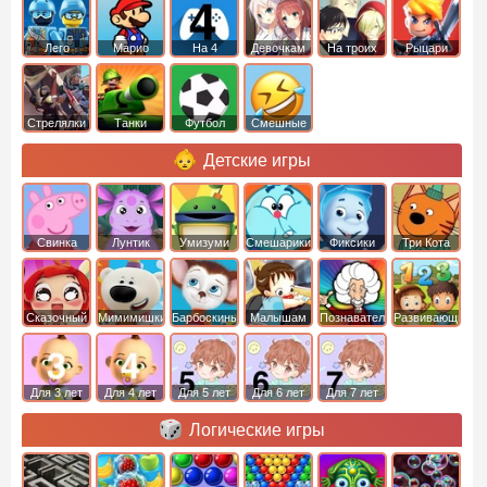
Лего
Марио
На 4
Девочкам
На троих
Рыцари
Стрелялки
Танки
Футбол
Смешные
Детские игры
Свинка
Лунтик
Умизуми
Смешарики
Фиксики
Три Кота
Пеппа
Сказочный
Мимимишки
Барбоскины
Малышам
Познавательные
Развивающие
патруль
Для 3 лет
Для 4 лет
Для 5 лет
Для 6 лет
Для 7 лет
Логические игры