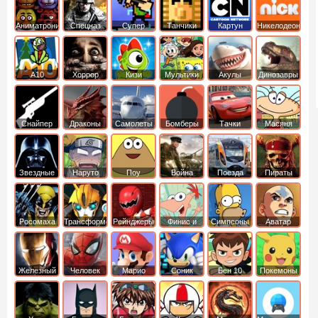
Аниматроники
Спецназ
Супер
Танчики
Картун
Никелодеон
бойцы
нетворк
А10
Хоррор
Кизи
Мультики
Акулы
Динозавры
Снайпер
Драконы
Самолеты
Бомберы
Тачки
Масяня
Звездные
Наруто
Поу
Война
Поезда
Пираты
войны
Карибского
Моря
Росомаха
Трансформеры
Рейнджеры
Финис и
Симпсоны
Аватар
Самураи
Ферб
легенда об
Аанге
Железный
Человек
Марио
Соник
Бен 10
Покемоны
человек
Паук