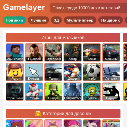
Новинки
Лучшие
3Д
Мультиплеер
На двоих
Игры для мальчиков
Майнкрафт
ГТА онлайн
Стрелялки
Контр
Гонки
Машины
5
Страйк
Лего
Кликеры
Танки
Драки
Футбол
Леталки
Страшилки
Роботы
Ниндзя
Симуляторы
Зомби
Паркур
Категории для девочек