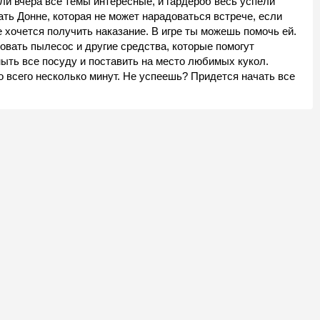
и вчера все темы интересные, и гардероб весь успели
лать Донне, которая не может нарадоваться встрече, если
е хочется получить наказание. В игре ты можешь помочь ей.
овать пылесос и другие средства, которые помогут
ыть все посуду и поставить на место любимых кукол.
о всего несколько минут. Не успеешь? Придется начать все