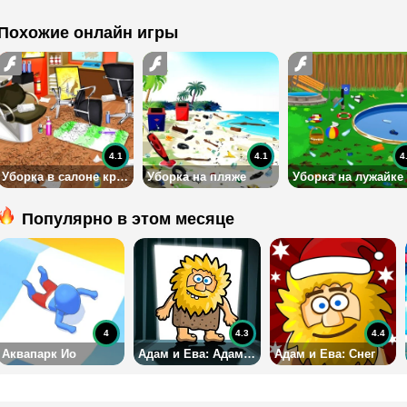
Похожие онлайн игры
4.1
4.1
4
Уборка в салоне красоты
Уборка на пляже
Популярно в этом месяце
4
4.3
4.4
Аквапарк Ио
Адам и Ева: Адам-призрак
Адам и Ева: Снег