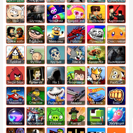
Фризл фраз
Слендермен
Интересные
Векс
Юные
Удивительный
титаны
мир
вперед
Гамбола
Мой
Шутеры
Червячки
Взорви это
Пиксельная
Картонная
шумный
война
башка
дом
Бомж хобо
Воришка
Миньоны
Роботы
Приколы
Счастливая
боб
динозавры
обезьянка
Плохое
Футбол
Крутые
Том и
Бродилки
Выживание
мороженое
головами
джерри
Приключения
Энгри Берс
Побег из
На 1
Песочницы
Убить
Разбуди
тюрьмы
короля
коробку
Машина
Опасное
Рыбка ест
Аварии
Хот вилс
Бокс
ест
оружие
рыбку
машин
машину
Алхимия
Мстители
Плохие
Кактус
Змейка
Эволюция
свинки
маккой