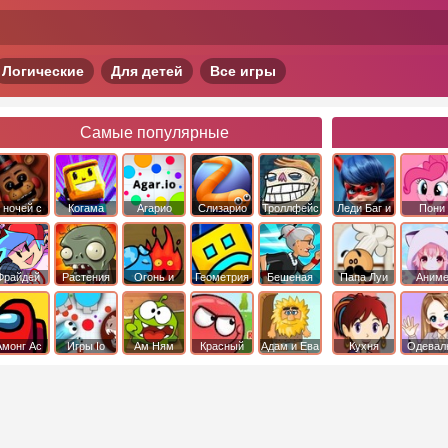
Логические
Для детей
Все игры
Самые популярные
 ночей с
Когама
Агарио
Слизарио
Троллфейс
Леди Баг и
Пони
фредди
квест
Супер Кот
Дружба 
чудо
Фрайдей
Растения
Огонь и
Геометрия
Бешеная
Папа Луи
Аним
Найт
против
Вода
Даш
бабка
Фанкин
Зомби
сбежала из
психушки
Амонг Ас
Игры Io
Ам Ням
Красный
Адам и Ева
Кухня
Одевал
шар
Сары