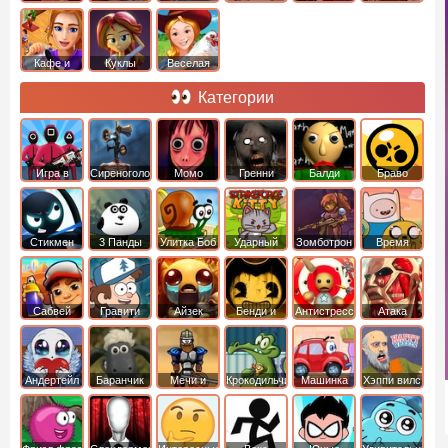
Кафе и
Куклы
Веселая
рестораны
ферма
Категории
Игра в
Сиреноголовый
Момо
Гренни
Балди
Браво
Кальмара
Старс
Стикмен
3 Панды
Улитка Боб
Ударный
Зомботрон
Время
отряд котят
Приключений
Сабвей
Гравити
Айзек
Бенди и
Антистресс
Атака
Серф
Фолз
Чернильная
Титанов
машина
Андертейл
Баранчик
Мечи и
Крокодильчик
Машинка
Хэппи вилс
Шон
Сандали
Свомпи
Вилли