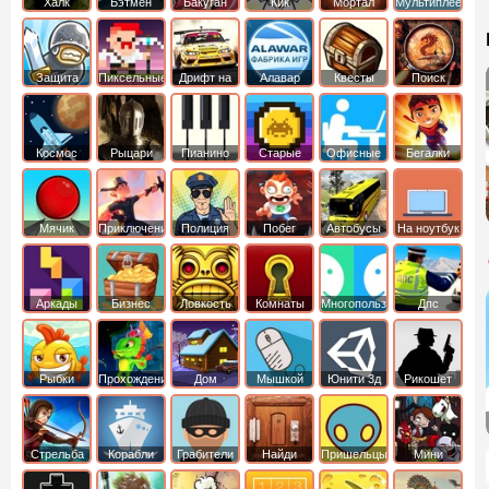
Халк
Бэтмен
Бакуган
Кик
Мортал
Мультиплеер
Бутовский
комбат
Защита
Пиксельные
Дрифт на
Алавар
Квесты
Поиск
королевства
машинах
предметов
Космос
Рыцари
Пианино
Старые
Офисные
Бегалки
Мячик
Приключения
Полиция
Побег
Автобусы
На ноутбук
Аркады
Бизнес
Ловкость
Комнаты
Многопользовательские
Дпс
симуляторы
Рыбки
Прохождение
Дом
Мышкой
Юнити 3д
Рикошет
Cтрельба
Корабли
Грабители
Найди
Пришельцы
Мини
из лука
выход