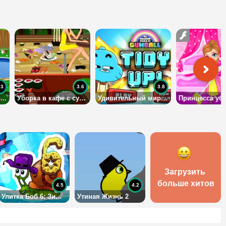
.3
3.6
3.8
Уборка на лужайке у дома
Уборка в кафе с суши
Удивительный мир Гамбола: Убирайся
Загрузить 
больше хитов
4.5
4.2
Улитка Боб 6: Зимняя история
Утиная Жизнь 2