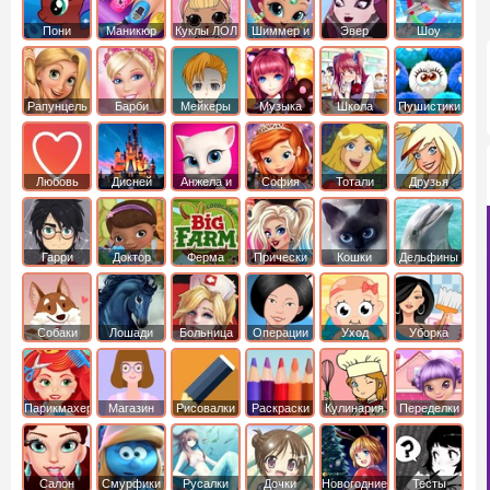
Пони
Маникюр
Куклы ЛОЛ
Шиммер и
Эвер
Шоу
креатор
Шайн
Афтер Хай
дельфинов
Рапунцель
Барби
Мейкеры
Музыка
Школа
Пушистики
Любовь
Дисней
Анжела и
София
Тотали
Друзья
том
Прекрасная
Спайс
ангелов
Гарри
Доктор
Ферма
Прически
Кошки
Дельфины
Поттер
Плюшева
Собаки
Лошади
Больница
Операции
Уход
Уборка
Парикмахер
Магазин
Рисовалки
Раскраски
Кулинария
Переделки
Салон
Смурфики
Русалки
Дочки
Новогодние
Тесты