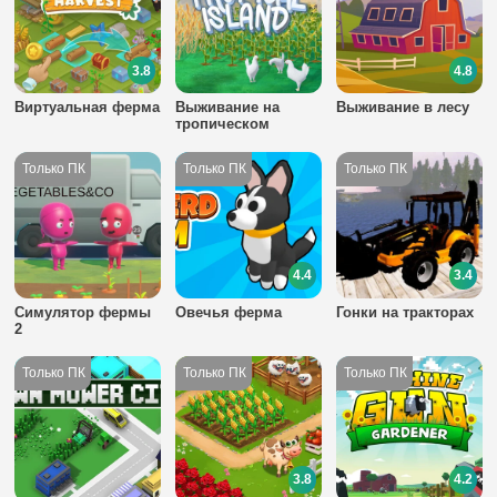
3.8
4.8
Виртуальная ферма
Выживание на
Выживание в лесу
тропическом
острове
4.4
3.4
Симулятор фермы
Овечья ферма
Гонки на тракторах
2
3.8
4.2