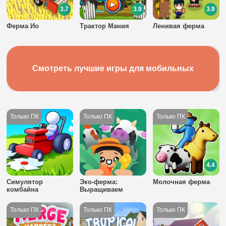
3.7
3.9
3.9
Ферма Ио
Трактор Мания
Ленивая ферма
Смотреть лучшие игры для мобильных
4.4
Симулятор
Эко-ферма:
Молочная ферма
комбайна
Выращиваем
свежие продукты