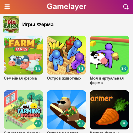
Игры Ферма
3.5
3.3
3.6
Семейная ферма
Остров животных
Моя виртуальная
ферма
4.3
4.2
4