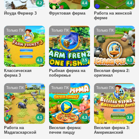
4.2
4.4
4.4
Йоуда Фермер 3
Фруктовая ферма
Работа на женской
ферме
4.1
3.5
4.1
Классическая
Рыбная ферма на
Веселая ферма 2:
ферма 3
побережье
оригинал
4.1
4.3
3.8
Работа на
Веселая ферма:
Веселая ферма 3:
Мадагаскарской
печем пиццу
Американский
ферме
пирог