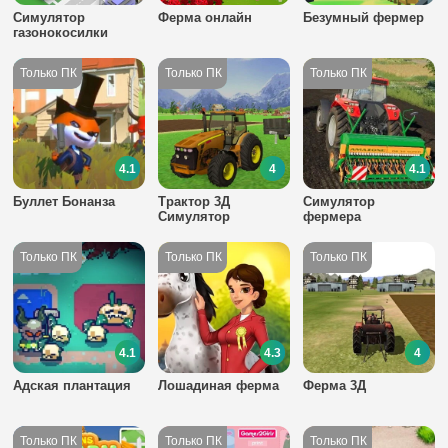
Симулятор
Ферма онлайн
Безумный фермер
газонокосилки
4.1
4
4.1
Буллет Бонанза
Трактор 3Д
Симулятор
Симулятор
фермера
4.1
4.3
4
Адская плантация
Лошадиная ферма
Ферма 3Д