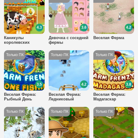
4.3
3.6
4.2
Каникулы
Девочка с соседней
Веселая Ферма
королевских
фермы
близнецов
3.5
4.2
3.8
Веселая Ферма:
Веселая Ферма:
Веселая Ферма:
Рыбный День
Ледниковый
Мадагаскар
Период