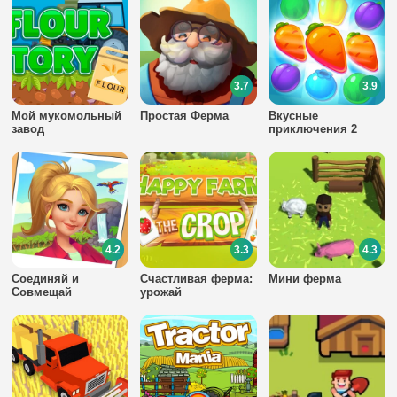
3.7
3.9
Мой мукомольный
Простая Ферма
Вкусные
завод
приключения 2
4.2
3.3
4.3
Соединяй и
Счастливая ферма:
Мини ферма
Совмещай
урожай