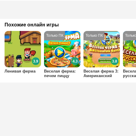
Похожие онлайн игры
3.9
4.3
3.8
Ленивая ферма
Веселая ферма:
Веселая ферма 3:
Весел
печем пиццу
Американский
русска
пирог