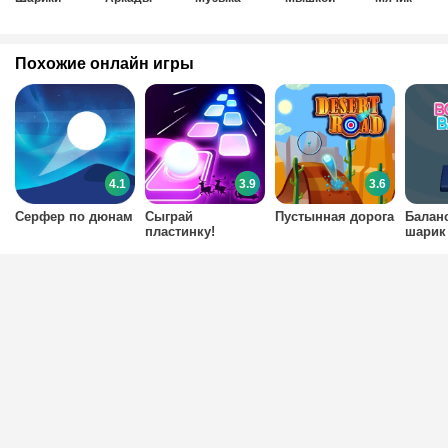
Похожие онлайн игры
4.1
3.9
3.6
Серфер по дюнам
Сыграй
Пустынная дорога
Балан
пластинку!
шарик