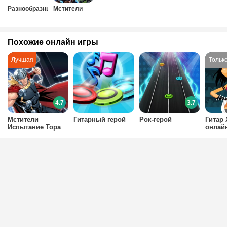
Разнообразные
Мстители
Похожие онлайн игры
4.7
3.7
Мстители
Гитарный герой
Рок-герой
Гитар
Испытание Тора
онлай