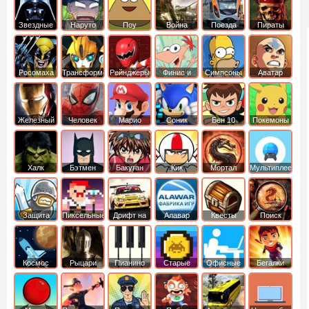
Звездные
Наруто
Поу
Война
Поезда
Пираты
войны
Карибского
Моря
Росомаха
Трансформеры
Рейнджеры
Финис и
Симпсоны
Аватар
Самураи
Ферб
легенда об
Аанге
Железный
Человек
Марио
Соник
Бен 10
Покемоны
человек
Паук
Халк
Бэтмен
Бакуган
Кик
Мортал
Мультиплеер
Бутовский
комбат
Защита
Пиксельные
Дрифт на
Алавар
Квесты
Поиск
королевства
машинах
предметов
Космос
Рыцари
Пианино
Старые
Офисные
Бегалки