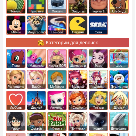
Теннис
Простые
Хоккей
Защита
Гадкий Я
Скуби Ду
башни
Микки
Мадагаскар
Пинбол
Пакман
Сега
Маус
Категории для девочек
Пони
Маникюр
Куклы ЛОЛ
Шиммер и
Эвер
Шоу
креатор
Шайн
Афтер Хай
дельфинов
Рапунцель
Барби
Мейкеры
Музыка
Школа
Пушистики
Любовь
Дисней
Анжела и
София
Тотали
Друзья
том
Прекрасная
Спайс
ангелов
Гарри
Доктор
Ферма
Прически
Кошки
Дельфины
Поттер
Плюшева