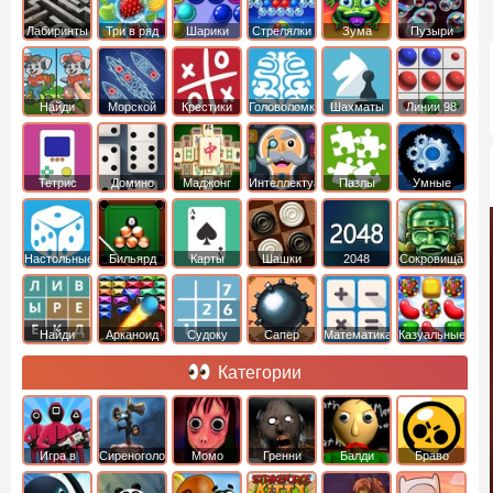
Лабиринты
Три в ряд
Шарики
Стрелялки
Зума
Пузыри
Шариками
Найди
Морской
Крестики
Головоломки
Шахматы
Линии 98
отличия
бой
нолики
Тетрис
Домино
Маджонг
Интеллектуальные
Пазлы
Умные
Настольные
Бильярд
Карты
Шашки
2048
Cокровища
Монтесумы
Найди
Арканоид
Судоку
Сапер
Математика
Казуальные
слова
Категории
Игра в
Сиреноголовый
Момо
Гренни
Балди
Браво
Кальмара
Старс