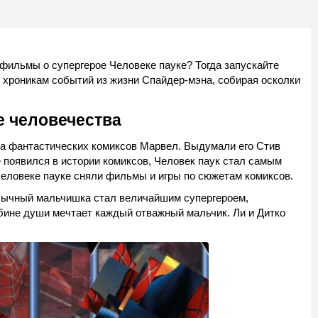
фильмы о супергерое Человеке пауке? Тогда запускайте
о хроникам событий из жизни Спайдер-мэна, собирая осколки
е человечества
 фантастических комиксов Марвел. Выдумали его Стив
ые появился в истории комиксов, Человек паук стал самым
еловеке пауке сняли фильмы и игры по сюжетам комиксов.
бычный мальчишка стал величайшим супергероем,
бине души мечтает каждый отважный мальчик. Ли и Дитко