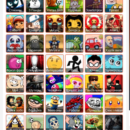
Стикмен
3 Панды
Улитка Боб
Ударный
Зомботрон
Время
отряд котят
Приключений
Сабвей
Гравити
Айзек
Бенди и
Антистресс
Атака
Серф
Фолз
Чернильная
Титанов
машина
Андертейл
Баранчик
Мечи и
Крокодильчик
Машинка
Хэппи вилс
Шон
Сандали
Свомпи
Вилли
Фризл фраз
Слендермен
Интересные
Векс
Юные
Удивительный
титаны
мир
вперед
Гамбола
Мой
Шутеры
Червячки
Взорви это
Пиксельная
Картонная
шумный
война
башка
дом
Бомж хобо
Воришка
Миньоны
Роботы
Приколы
Счастливая
боб
динозавры
обезьянка