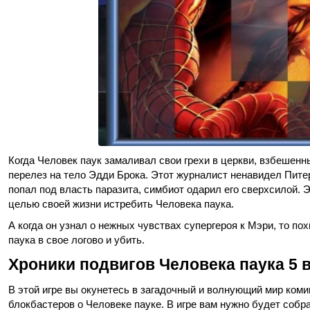
Когда Человек паук замаливал свои грехи в церкви, взбешенн
перелез на тело Эдди Брока. Этот журналист ненавидел Питер
попал под власть паразита, симбиот одарил его сверхсилой. 
целью своей жизни истребить Человека паука.
А когда он узнал о нежных чувствах супергероя к Мэри, то п
паука в свое логово и убить.
Хроники подвигов Человека паука 5 
В этой игре вы окунетесь в загадочный и волнующий мир ком
блокбастеров о Человеке пауке. В игре вам нужно будет соб