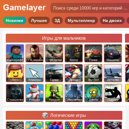
Новинки
Лучшие
3Д
Мультиплеер
На двоих
Игры для мальчиков
Майнкрафт
ГТА онлайн
Стрелялки
Контр
Гонки
Машины
5
Страйк
Лего
Кликеры
Танки
Драки
Футбол
Леталки
Страшилки
Роботы
Ниндзя
Симуляторы
Зомби
Паркур
Логические игры