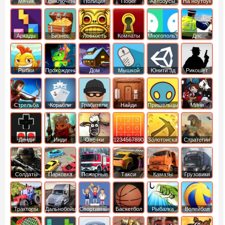
Мячик
Приключения
Полиция
Побег
Автобусы
На ноутбук
Аркады
Бизнес
Ловкость
Комнаты
Многопользовательские
Дпс
симуляторы
Рыбки
Прохождение
Дом
Мышкой
Юнити 3д
Рикошет
Cтрельба
Корабли
Грабители
Найди
Пришельцы
Мини
из лука
выход
Денди
Инди
Овечки
1234567890
Золотоискатель
Стратегии
идут домой
Солдаты
Парковка
Пожарные
Такси
Камазы
Грузовики
машин
машины
Тракторы
Дальнобойщики
Спортивные
Баскетбол
Рыбалка
Волейбол