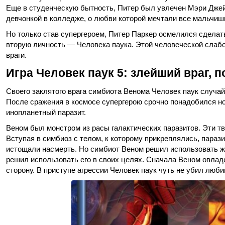
Еще в студенческую бытность, Питер был увлечен Мэри Джей
девчонкой в колледже, о любви которой мечтали все мальчиш
Но только став супергероем, Питер Паркер осмелился сдела
вторую личность — Человека паука. Этой человеческой слаб
враги.
Игра Человек паук 5: злейший враг, 
Своего заклятого врага симбиота Венома Человек паук случай
После сражения в космосе супергерою срочно понадобился но
инопланетный паразит.
Веном был монстром из расы галактических паразитов. Эти тв
Вступая в симбиоз с телом, к которому прикреплялись, парази
истощали насмерть. Но симбиот Веном решил использовать жер
решил использовать его в своих целях. Сначала Веном овлад
сторону. В приступе агрессии Человек паук чуть не убил люб