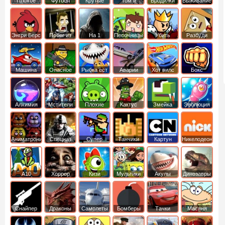
Плохое
Футбол
Крутые
Том и
Бродилки
Выживание
мороженое
головами
джерри
Приключения
Энгри Берс
Побег из
На 1
Песочницы
Убить
Разбуди
тюрьмы
короля
коробку
Машина
Опасное
Рыбка ест
Аварии
Хот вилс
Бокс
ест
оружие
рыбку
машин
машину
Алхимия
Мстители
Плохие
Кактус
Змейка
Эволюция
свинки
маккой
Аниматроники
Спецназ
Супер
Танчики
Картун
Никелодеон
бойцы
нетворк
А10
Хоррор
Кизи
Мультики
Акулы
Динозавры
Снайпер
Драконы
Самолеты
Бомберы
Тачки
Масяня