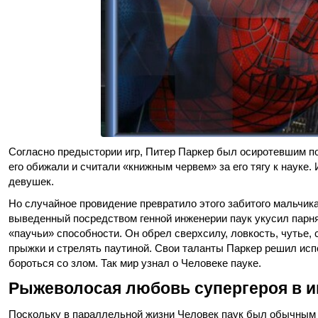
Согласно предыстории игр, Питер Паркер был осиротевшим по
его обижали и считали «книжным червем» за его тягу к науке.
девушек.
Но случайное провидение превратило этого забитого мальчика
выведенный посредством генной инженерии паук укусил парн
«паучьи» способности. Он обрел сверхсилу, ловкость, чутье,
прыжки и стрелять паутиной. Свои таланты Паркер решил исп
бороться со злом. Так мир узнал о Человеке пауке.
Рыжеволосая любовь супергероя в иг
Поскольку в параллельной жизни Человек паук был обычным 