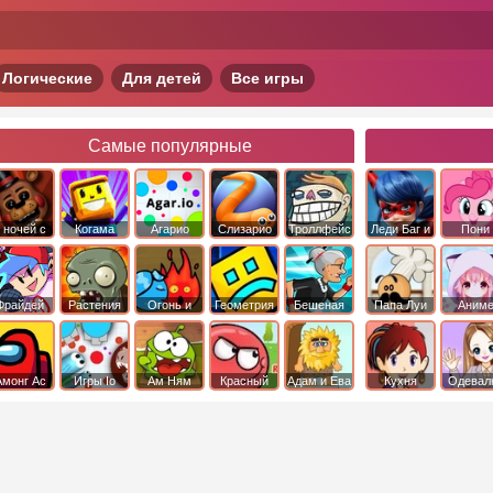
Логические
Для детей
Все игры
Самые популярные
 ночей с
Когама
Агарио
Слизарио
Троллфейс
Леди Баг и
Пони
фредди
квест
Супер Кот
Дружба 
чудо
Фрайдей
Растения
Огонь и
Геометрия
Бешеная
Папа Луи
Аним
Найт
против
Вода
Даш
бабка
Фанкин
Зомби
сбежала из
психушки
Амонг Ас
Игры Io
Ам Ням
Красный
Адам и Ева
Кухня
Одевал
шар
Сары