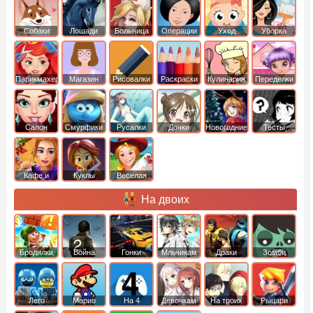
Собаки
Лошади
Больница
Операции
Уход
Уборка
Парикмахер
Магазин
Рисовалки
Раскраски
Кулинария
Переделки
Салон
Смурфики
Русалки
Дочки
Новогодние
Тесты
Кафе и
Куклы
Веселая
рестораны
ферма
На двоих
Бродилки
Война
Гонки
Мльчикам
Драки
Зомби
Лего
Марио
На 4
Девочкам
На троих
Рыцари