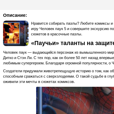
Описание:
Нравится собирать пазлы? Любите комиксы и 
игру Человек паук 5 и совершите экскурсию п
сюжетов в красочные пазлы.
«Паучьи» таланты на защит
Человек паук — выдающийся персонаж из вымышленного мира
Дитко и Стэн Ли. С тех пор, как он более 50 лет назад вперв
любимым супергероем. Благодаря огромной популярности, о Ч
Создатели придумали животрепещущую историю о том, как о
способным сражаться с сверхзлодеями. О такой судьбе в глу
оживили эти мечты в сюжетах комиксов.