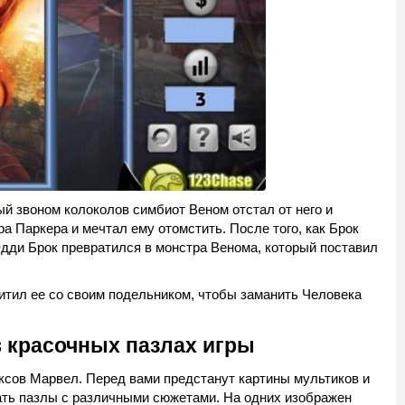
ый звоном колоколов симбиот Веном отстал от него и
а Паркера и мечтал ему отомстить. После того, как Брок
Эдди Брок превратился в монстра Венома, который поставил
охитил ее со своим подельником, чтобы заманить Человека
в красочных пазлах игры
иксов Марвел. Перед вами предстанут картины мультиков и
рать пазлы с различными сюжетами. На одних изображен