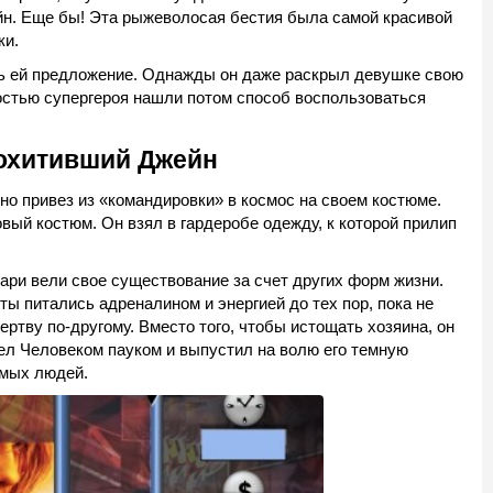
н. Еще бы! Эта рыжеволосая бестия была самой красивой
ки.
ть ей предложение. Однажды он даже раскрыл девушке свою
остью супергероя нашли потом способ воспользоваться
похитивший Джейн
но привез из «командировки» в космос на своем костюме.
вый костюм. Он взял в гардеробе одежду, к которой прилип
ари вели свое существование за счет других форм жизни.
ты питались адреналином и энергией до тех пор, пока не
тву по-другому. Вместо того, чтобы истощать хозяина, он
ел Человеком пауком и выпустил на волю его темную
имых людей.