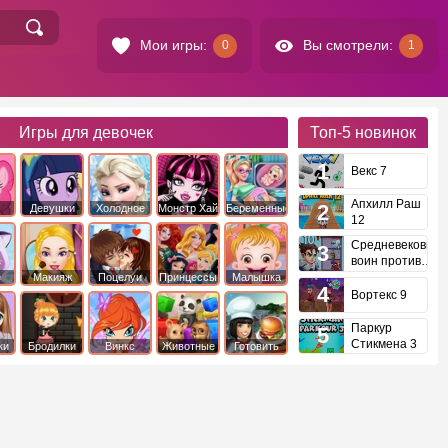
Мои игры:
Вы смотрели:
0
1
Игры для девочек
Топ-5
новинок
Векс 7
Апхилл Раш
Девушки
Холодное
Монстр Хай
Беременные
12
это
Эквестрии
Сердце
Средневековый
воин против
инопланетян
е
Макияж
Поцелуи
Принцессы
Малышка
Диснея
Хейзел
Вортекс 9
Паркур
Стикмена 3
ки
Бродилки
Винкс
Животные
Готовить
еду