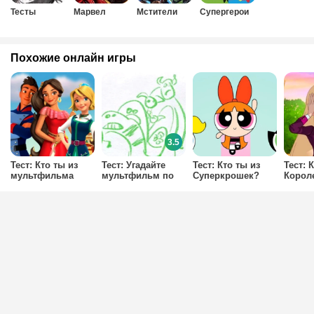
Тесты
Марвел
Мстители
Супергерои
Похожие онлайн игры
3.5
Тест: Кто ты из
Тест: Угадайте
Тест: Кто ты из
Тест: 
мультфильма
мультфильм по
Суперкрошек?
Корол
Елена - принцесса
детскому
Акаде
Авалора?
рисунку?