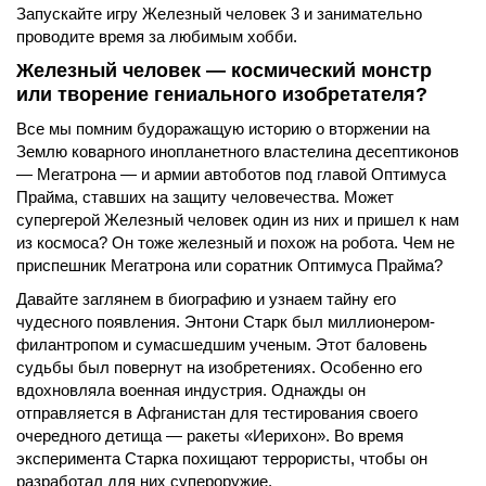
Запускайте игру Железный человек 3 и занимательно
проводите время за любимым хобби.
Железный человек — космический монстр
или творение гениального изобретателя?
Все мы помним будоражащую историю о вторжении на
Землю коварного инопланетного властелина десептиконов
— Мегатрона — и армии автоботов под главой Оптимуса
Прайма, ставших на защиту человечества. Может
супергерой Железный человек один из них и пришел к нам
из космоса? Он тоже железный и похож на робота. Чем не
приспешник Мегатрона или соратник Оптимуса Прайма?
Давайте заглянем в биографию и узнаем тайну его
чудесного появления. Энтони Старк был миллионером-
филантропом и сумасшедшим ученым. Этот баловень
судьбы был повернут на изобретениях. Особенно его
вдохновляла военная индустрия. Однажды он
отправляется в Афганистан для тестирования своего
очередного детища — ракеты «Иерихон». Во время
эксперимента Старка похищают террористы, чтобы он
разработал для них супероружие.