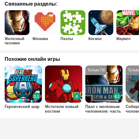
Связанные разделы:
Железный
Мозаика
Пазлы
Космос
Марвел
человек
Похожие онлайн игры
3.1
4
4.1
Героический шар
Мстители новый
Пазл с железным
Собер
костюм
человеком: часть
челов
Железного
2
Человека