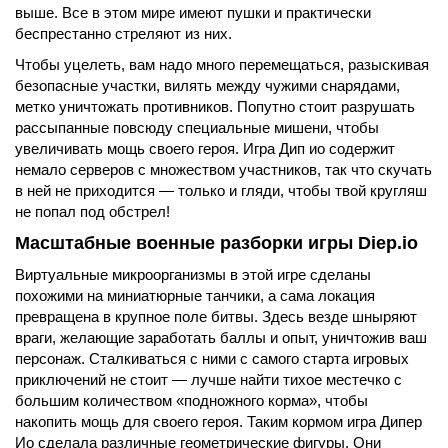
выше. Все в этом мире имеют пушки и практически
беспрестанно стреляют из них.
Чтобы уцелеть, вам надо много перемещаться, разыскивая
безопасные участки, вилять между чужими снарядами,
метко уничтожать противников. Попутно стоит разрушать
рассыпанные повсюду специальные мишени, чтобы
увеличивать мощь своего героя. Игра Дип ио содержит
немало серверов с множеством участников, так что скучать
в ней не приходится — только и гляди, чтобы твой кругляш
не попал под обстрел!
Масштабные военные разборки игры Diep.io
Виртуальные микроорганизмы в этой игре сделаны
похожими на миниатюрные танчики, а сама локация
превращена в крупное поле битвы. Здесь везде шныряют
враги, желающие заработать баллы и опыт, уничтожив ваш
персонаж. Сталкиваться с ними с самого старта игровых
приключений не стоит — лучше найти тихое местечко с
большим количеством «подножного корма», чтобы
накопить мощь для своего героя. Таким кормом игра Дипер
Ио сделала различные геометрические фигуры. Они