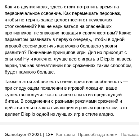
Как и в других играх, здесь стоит потратить время на
первоначальное освоение. Как перемещать персонаж,
чтобы не терять запас целостности от неуклюжих
столкновений? Как не нарываться на опаснейших
противников, не знающих пощады к своим жертвам? Какие
параметры развивать в первую очередь, чтобы в одной
игровой сессии достичь как можно большего уровня
развития? Понимание принципов игры Дип ио приходит с
опытом! Ну и конечно, лучше всего играть в Diep.io на весь
экран, так как впечатлений при сражениях таким способом,
будет намного больше.
Также в этой забаве есть очень приятная особенность —
при следующем появлении в игровой локации, ваше
существо получит часть своего опыта из предыдущей
битвы. В соединении с разными режимами сражений и
действительно захватывающим игровым процессом, это
делает Diep.io одной из лучших игр в стиле агарио.
Gamelayer © 2021 | 12+
Контакты
Правообладателям
Пользов