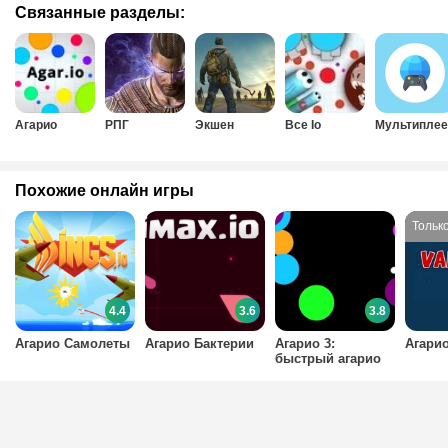
Связанные разделы:
Агарио
РПГ
Экшен
Все Io
Мультиплее
Похожие онлайн игры
4.4
3.6
3.8
Агарио Самолеты
Агарио Бактерии
Агарио 3:
Агари
быстрый агарио
на одного