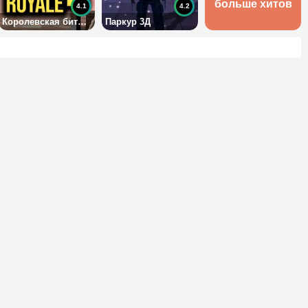
больше хитов
4.1
4.2
Королевская битва 2 Ио
Паркур 3Д