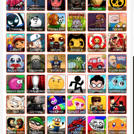
Игра в
Сиреноголовый
Момо
Гренни
Балди
Браво
Кальмара
Старс
Стикмен
3 Панды
Улитка Боб
Ударный
Зомботрон
Время
отряд котят
Приключений
Сабвей
Гравити
Айзек
Бенди и
Антистресс
Атака
Серф
Фолз
Чернильная
Титанов
машина
Андертейл
Баранчик
Мечи и
Крокодильчик
Машинка
Хэппи вилс
Шон
Сандали
Свомпи
Вилли
Фризл фраз
Слендермен
Интересные
Векс
Юные
Удивительный
титаны
мир
вперед
Гамбола
Мой
Шутеры
Червячки
Взорви это
Пиксельная
Картонная
шумный
война
башка
дом
Бомж хобо
Воришка
Миньоны
Роботы
Приколы
Счастливая