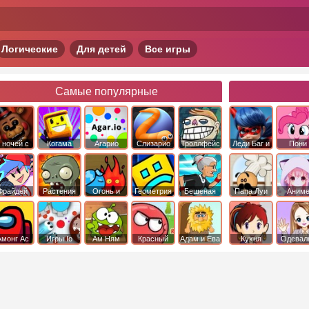
Логические
Для детей
Все игры
Самые популярные
 ночей с
Когама
Агарио
Слизарио
Троллфейс
Леди Баг и
Пони
фредди
квест
Супер Кот
Дружба 
чудо
Фрайдей
Растения
Огонь и
Геометрия
Бешеная
Папа Луи
Аним
Найт
против
Вода
Даш
бабка
Фанкин
Зомби
сбежала из
психушки
Амонг Ас
Игры Io
Ам Ням
Красный
Адам и Ева
Кухня
Одевал
шар
Сары