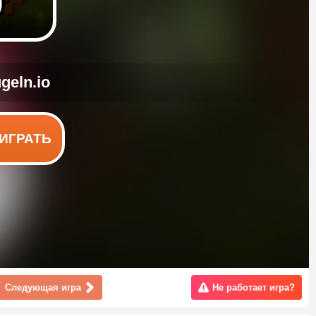
ИГРАТЬ
Следующая игра
Не работает игра?