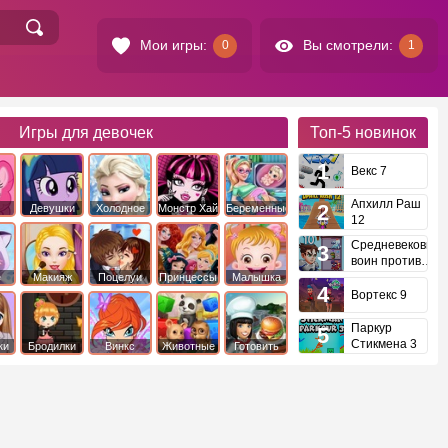
Мои игры:
Вы смотрели:
0
1
Игры для девочек
Топ-5
новинок
Векс 7
Апхилл Раш
Девушки
Холодное
Монстр Хай
Беременные
12
это
Эквестрии
Сердце
Средневековый
воин против
инопланетян
е
Макияж
Поцелуи
Принцессы
Малышка
Диснея
Хейзел
Вортекс 9
Паркур
Стикмена 3
ки
Бродилки
Винкс
Животные
Готовить
еду