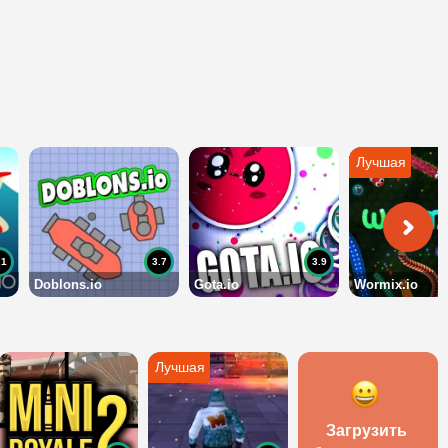
.1
3.7
3.9
Doblons.io
Gota.io
Wormix.io
Загрузить 