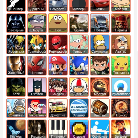
Снайпер
Драконы
Самолеты
Бомберы
Тачки
Масяня
Звездные
Наруто
Поу
Война
Поезда
Пираты
войны
Карибского
Моря
Росомаха
Трансформеры
Рейнджеры
Финис и
Симпсоны
Аватар
Самураи
Ферб
легенда об
Аанге
Железный
Человек
Марио
Соник
Бен 10
Покемоны
человек
Паук
Халк
Бэтмен
Бакуган
Кик
Мортал
Мультиплеер
Бутовский
комбат
Защита
Пиксельные
Дрифт на
Алавар
Квесты
Поиск
королевства
машинах
предметов
Космос
Рыцари
Пианино
Старые
Офисные
Бегалки