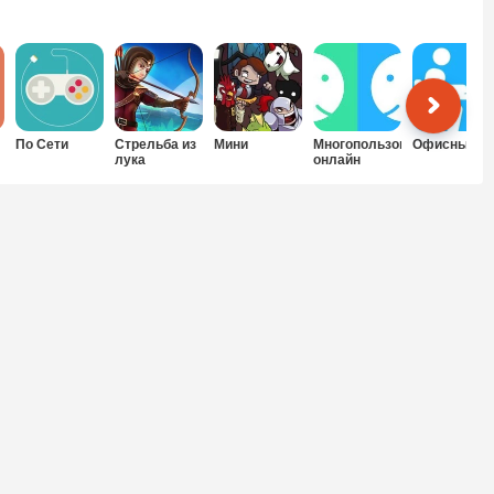
По Сети
Стрельба из
Мини
Многопользовательские
Офисные
лука
онлайн