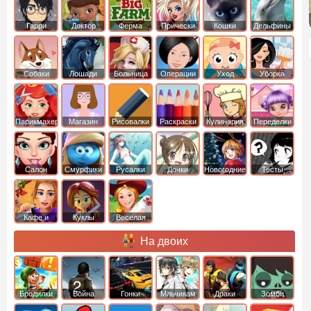
Гарри
Доктор
Ферма
Прически
Кошки
Дельфины
Поттер
Плюшева
Собаки
Лошади
Больница
Операции
Уход
Уборка
Парикмахер
Магазин
Рисовалки
Раскраски
Кулинария
Переделки
Салон
Смурфики
Русалки
Дочки
Новогодние
Тесты
Кафе и
Куклы
Веселая
рестораны
ферма
На двоих
Бродилки
Война
Гонки
Мльчикам
Драки
Зомби