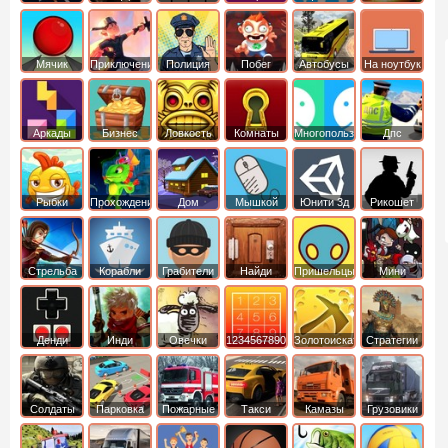
Мячик
Приключения
Полиция
Побег
Автобусы
На ноутбук
Аркады
Бизнес
Ловкость
Комнаты
Многопользовательские
Дпс
симуляторы
Рыбки
Прохождение
Дом
Мышкой
Юнити 3д
Рикошет
Cтрельба
Корабли
Грабители
Найди
Пришельцы
Мини
из лука
выход
Денди
Инди
Овечки
1234567890
Золотоискатель
Стратегии
идут домой
Солдаты
Парковка
Пожарные
Такси
Камазы
Грузовики
машин
машины