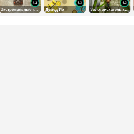
4.2
4.3
4.3
Экстремальные гонки на УАЗике
Думед Ио
Золотоискатель как Сабвей Серф