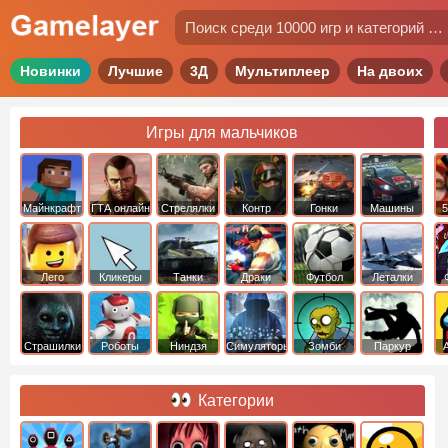
Новинки
Лучшие
3Д
Мультиплеер
На двоих
Игры для мальчиков
Майнкрафт
ГТА онлайн
Стрелялки
Контр
Гонки
Машины
5
Страйк
Лего
Кликеры
Танки
Драки
Футбол
Леталки
Страшилки
Роботы
Ниндзя
Симуляторы
Зомби
Паркур
Категории