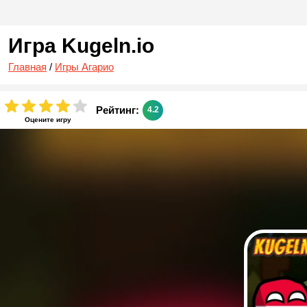
Игра Kugeln.io
Главная
/
Игры Агарио
Рейтинг:
4.2
Оцените игру