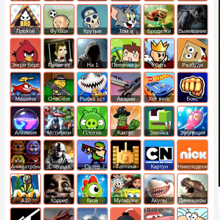
боб
динозавры
обезьянка
Плохое
Футбол
Крутые
Том и
Бродилки
Выживание
мороженое
головами
джерри
Приключения
Энгри Берс
Побег из
На 1
Песочницы
Убить
Разбуди
тюрьмы
короля
коробку
Машина
Опасное
Рыбка ест
Аварии
Хот вилс
Бокс
ест
оружие
рыбку
машин
машину
Алхимия
Мстители
Плохие
Кактус
Змейка
Эволюция
свинки
маккой
Аниматроники
Спецназ
Супер
Танчики
Картун
Никелодеон
бойцы
нетворк
А10
Хоррор
Кизи
Мультики
Акулы
Динозавры