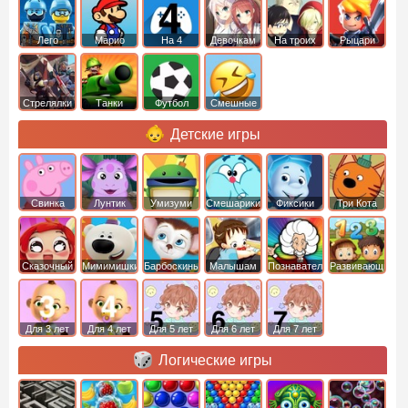
Лего
Марио
На 4
Девочкам
На троих
Рыцари
Стрелялки
Танки
Футбол
Смешные
Детские игры
Свинка
Лунтик
Умизуми
Смешарики
Фиксики
Три Кота
Пеппа
Сказочный
Мимимишки
Барбоскины
Малышам
Познавательные
Развивающие
патруль
Для 3 лет
Для 4 лет
Для 5 лет
Для 6 лет
Для 7 лет
Логические игры