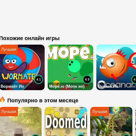
Похожие онлайн игры
4.1
4.3
4
Вормейт Ио
Mope.io (Мопе ио)
Океана Ио
Популярно в этом месяце