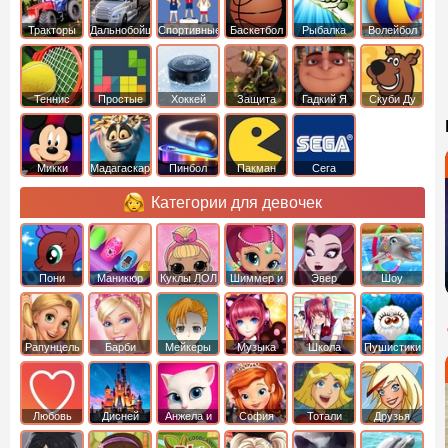
Тракторы
Дальнобойщики
Спортивные
Баскетбол
Рыбалка
Волейбол
Теннис
Простые
Хоккей
Защита
Гадкий Я
Скуби Ду
башни
Микки
Мадагаскар
Пинбол
Пакман
Сега
Маус
Категории для девочек
Пони
Маникюр
Куклы ЛОЛ
Шиммер и
Эвер
Шоу
креатор
Шайн
Афтер Хай
дельфинов
Рапунцель
Барби
Мейкеры
Музыка
Школа
Пушистики
Любовь
Дисней
Анжела и
София
Тотали
Друзья
том
Прекрасная
Спайс
ангелов