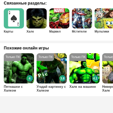
Связанные разделы:
Карты
Халк
Марвел
Мстители
Мультики
Похожие онлайн игры
4
3.8
4.1
Пятнашки с
Угадай картинку с
Халк на машине
Невер
Халком
Халком
Халк