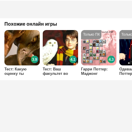
Похожие онлайн игры
3.9
4.1
4.3
Тест: Какую
Тест: Ваш
Гарри Поттер:
Одева
оценку ты
факультет во
Маджонг
Потте
получишь по
вселенной Гарри
Уходу за
Поттера
магическими
существами?