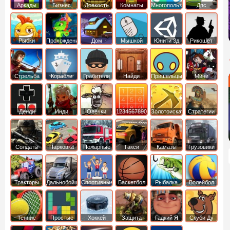
Аркады
Бизнес
Ловкость
Комнаты
Многопользовательские
Дпс
симуляторы
Рыбки
Прохождение
Дом
Мышкой
Юнити 3д
Рикошет
Cтрельба
Корабли
Грабители
Найди
Пришельцы
Мини
из лука
выход
Денди
Инди
Овечки
1234567890
Золотоискатель
Стратегии
идут домой
Солдаты
Парковка
Пожарные
Такси
Камазы
Грузовики
машин
машины
Тракторы
Дальнобойщики
Спортивные
Баскетбол
Рыбалка
Волейбол
Теннис
Простые
Хоккей
Защита
Гадкий Я
Скуби Ду
башни