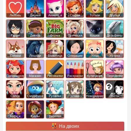
Любовь
Дисней
Анжела и
София
Тотали
Друзья
том
Прекрасная
Спайс
ангелов
Гарри
Доктор
Ферма
Прически
Кошки
Дельфины
Поттер
Плюшева
Собаки
Лошади
Больница
Операции
Уход
Уборка
Парикмахер
Магазин
Рисовалки
Раскраски
Кулинария
Переделки
Салон
Смурфики
Русалки
Дочки
Новогодние
Тесты
Кафе и
Куклы
Веселая
рестораны
ферма
На двоих