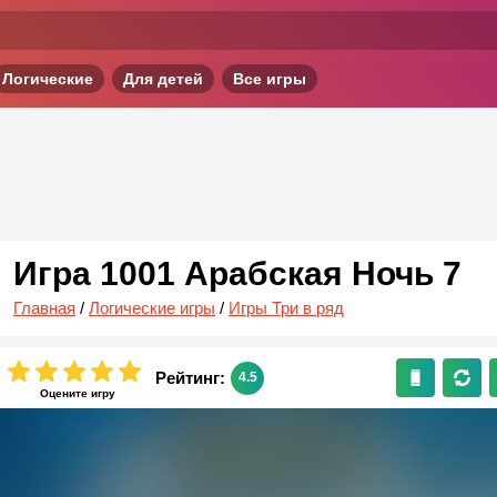
Логические
Для детей
Все игры
Игра 1001 Арабская Ночь 7
Главная
/
Логические игры
/
Игры Три в ряд
Рейтинг:
4.5
Оцените игру