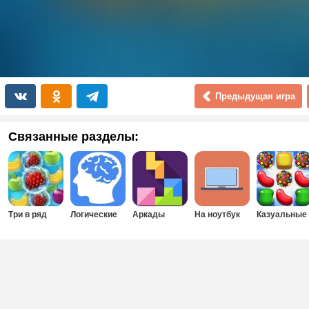
Предыдущая игра
Связанные разделы:
Три в ряд
Логические
Аркады
На ноутбук
Казуальные