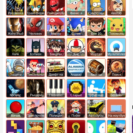
Моря
Росомаха
Трансформеры
Рейнджеры
Финис и
Симпсоны
Аватар
Самураи
Ферб
легенда об
Аанге
Железный
Человек
Марио
Соник
Бен 10
Покемоны
человек
Паук
Халк
Бэтмен
Бакуган
Кик
Мортал
Мультиплеер
Бутовский
комбат
Защита
Пиксельные
Дрифт на
Алавар
Квесты
Поиск
королевства
машинах
предметов
Космос
Рыцари
Пианино
Старые
Офисные
Бегалки
Мячик
Приключения
Полиция
Побег
Автобусы
На ноутбук