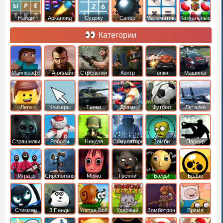
Найди
Арканоид
Судоку
Сапер
Математика
Казуальные
слова
Категории
Майнкрафт
ГТА онлайн
Стрелялки
Контр
Гонки
Машины
Страйк
Лего
Кликеры
Танки
Драки
Футбол
Леталки
Страшилки
Роботы
Ниндзя
Симуляторы
Зомби
Паркур
Игра в
Сиреноголовый
Момо
Гренни
Балди
Браво
Кальмара
Старс
Стикмен
3 Панды
Улитка Боб
Ударный
Зомботрон
Время
отряд котят
Приключений