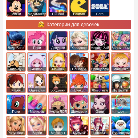
Микки
Мадагаскар
Пинбол
Пакман
Сега
Маус
Категории для девочек
Леди Баг и
Пони
Девушки
Холодное
Монстр Хай
Беременные
Супер Кот
Дружба это
Эквестрии
Сердце
чудо
Папа Луи
Аниме
Макияж
Поцелуи
Принцессы
Малышка
Диснея
Хейзел
Кухня
Одевалки
Бродилки
Винкс
Животные
Готовить
Сары
еду
Пони
Маникюр
Куклы ЛОЛ
Шиммер и
Эвер
Шоу
креатор
Шайн
Афтер Хай
дельфинов
Рапунцель
Барби
Мейкеры
Музыка
Школа
Пушистики