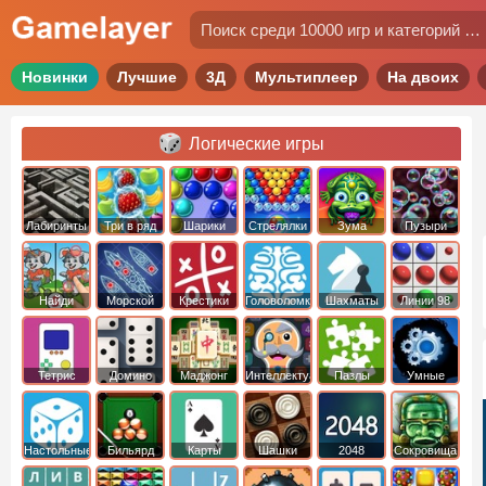
Новинки
Лучшие
3Д
Мультиплеер
На двоих
Логические игры
Лабиринты
Три в ряд
Шарики
Стрелялки
Зума
Пузыри
Шариками
Найди
Морской
Крестики
Головоломки
Шахматы
Линии 98
отличия
бой
нолики
Тетрис
Домино
Маджонг
Интеллектуальные
Пазлы
Умные
Настольные
Бильярд
Карты
Шашки
2048
Cокровища
Монтесумы