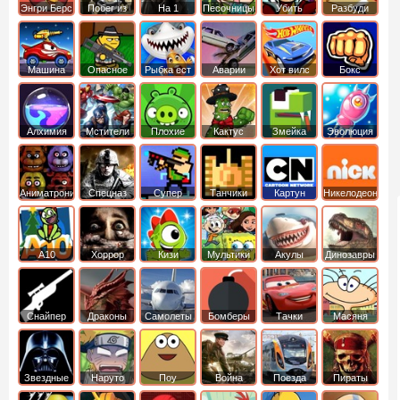
Энгри Берс
Побег из
На 1
Песочницы
Убить
Разбуди
тюрьмы
короля
коробку
Машина
Опасное
Рыбка ест
Аварии
Хот вилс
Бокс
ест
оружие
рыбку
машин
машину
Алхимия
Мстители
Плохие
Кактус
Змейка
Эволюция
свинки
маккой
Аниматроники
Спецназ
Супер
Танчики
Картун
Никелодеон
бойцы
нетворк
А10
Хоррор
Кизи
Мультики
Акулы
Динозавры
Снайпер
Драконы
Самолеты
Бомберы
Тачки
Масяня
Звездные
Наруто
Поу
Война
Поезда
Пираты
войны
Карибского