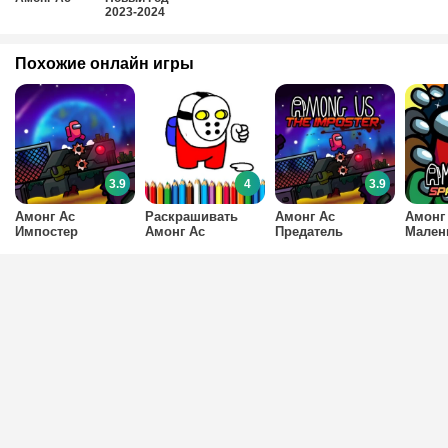
2023-2024
Похожие онлайн игры
3.9
4
3.9
Амонг Ас
Раскрашивать
Амонг Ас
Амонг 
Импостер
Амонг Ас
Предатель
Мален
челов