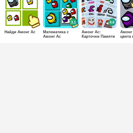
3.1
4.6
Найди Амонг Ас
Математика с
Амонг Ас:
Амонг 
Амонг Ас
Карточки Памяти
цвета