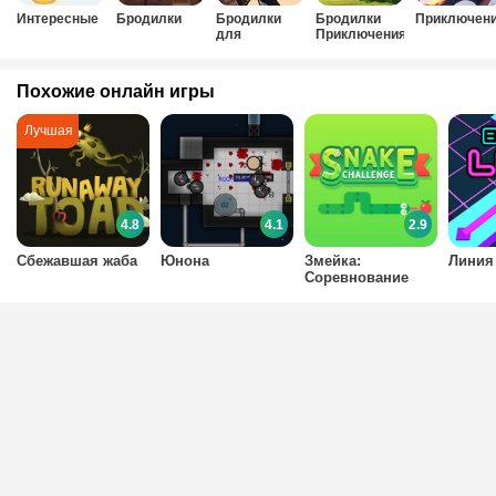
Интересные
Бродилки
Бродилки
Бродилки
Приключен
для
Приключения
мальчиков
Похожие онлайн игры
4.8
4.1
2.9
Сбежавшая жаба
Юнона
Змейка:
Линия
Соревнование