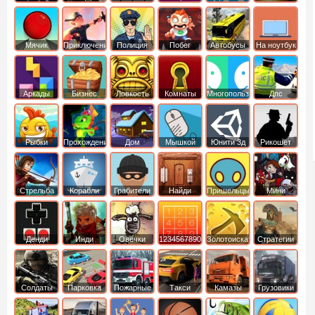
Мячик
Приключения
Полиция
Побег
Автобусы
На ноутбук
Аркады
Бизнес
Ловкость
Комнаты
Многопользовательские
Дпс
симуляторы
Рыбки
Прохождение
Дом
Мышкой
Юнити 3д
Рикошет
Cтрельба
Корабли
Грабители
Найди
Пришельцы
Мини
из лука
выход
Денди
Инди
Овечки
1234567890
Золотоискатель
Стратегии
идут домой
Солдаты
Парковка
Пожарные
Такси
Камазы
Грузовики
машин
машины