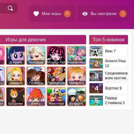
Мои игры:
Вы смотрели:
0
1
Игры для девочек
Топ-5
новинок
Векс 7
Апхилл Раш
Девушки
Холодное
Монстр Хай
Беременные
12
это
Эквестрии
Сердце
Средневековый
воин против
инопланетян
е
Макияж
Поцелуи
Принцессы
Малышка
Диснея
Хейзел
Вортекс 9
Паркур
Стикмена 3
ки
Бродилки
Винкс
Животные
Готовить
еду