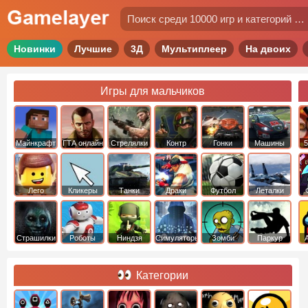
Новинки
Лучшие
3Д
Мультиплеер
На двоих
Игры для мальчиков
Майнкрафт
ГТА онлайн
Стрелялки
Контр
Гонки
Машины
5
Страйк
Лего
Кликеры
Танки
Драки
Футбол
Леталки
Страшилки
Роботы
Ниндзя
Симуляторы
Зомби
Паркур
Категории