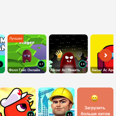
4
3.7
2.9
Фолл Гайс Онлайн
Амонг Ас: Нежить
Амонг Ас Аре
Загрузить 
больше хитов
4.5
4.3