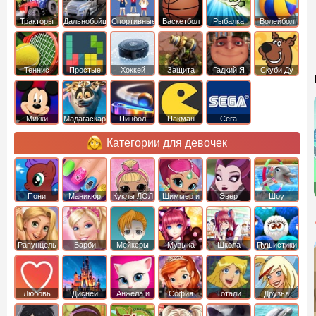
Тракторы
Дальнобойщики
Спортивные
Баскетбол
Рыбалка
Волейбол
Теннис
Простые
Хоккей
Защита
Гадкий Я
Скуби Ду
башни
Микки
Мадагаскар
Пинбол
Пакман
Сега
Маус
Категории для девочек
Пони
Маникюр
Куклы ЛОЛ
Шиммер и
Эвер
Шоу
креатор
Шайн
Афтер Хай
дельфинов
Рапунцель
Барби
Мейкеры
Музыка
Школа
Пушистики
Любовь
Дисней
Анжела и
София
Тотали
Друзья
том
Прекрасная
Спайс
ангелов