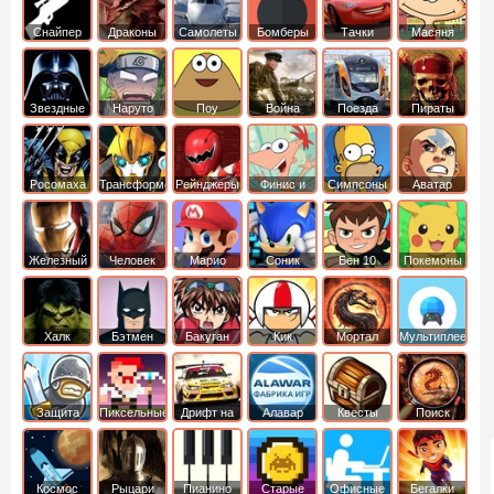
Снайпер
Драконы
Самолеты
Бомберы
Тачки
Масяня
Звездные
Наруто
Поу
Война
Поезда
Пираты
войны
Карибского
Моря
Росомаха
Трансформеры
Рейнджеры
Финис и
Симпсоны
Аватар
Самураи
Ферб
легенда об
Аанге
Железный
Человек
Марио
Соник
Бен 10
Покемоны
человек
Паук
Халк
Бэтмен
Бакуган
Кик
Мортал
Мультиплеер
Бутовский
комбат
Защита
Пиксельные
Дрифт на
Алавар
Квесты
Поиск
королевства
машинах
предметов
Космос
Рыцари
Пианино
Старые
Офисные
Бегалки