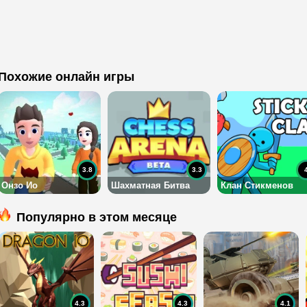
Похожие онлайн игры
3.8
3.3
Онзо Ио
Шахматная Битва
Клан Стикменов
Популярно в этом месяце
4.3
4.3
4.1