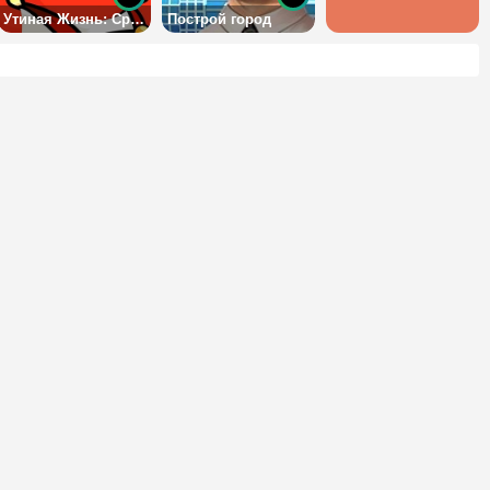
Утиная Жизнь: Сражения
Построй город