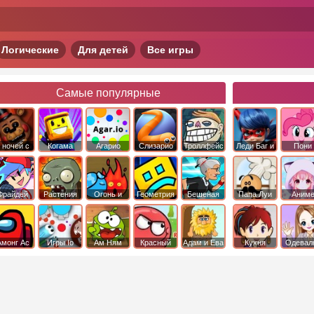
Логические
Для детей
Все игры
Самые популярные
 ночей с
Когама
Агарио
Слизарио
Троллфейс
Леди Баг и
Пони
фредди
квест
Супер Кот
Дружба 
чудо
Фрайдей
Растения
Огонь и
Геометрия
Бешеная
Папа Луи
Аним
Найт
против
Вода
Даш
бабка
Фанкин
Зомби
сбежала из
психушки
Амонг Ас
Игры Io
Ам Ням
Красный
Адам и Ева
Кухня
Одевал
шар
Сары