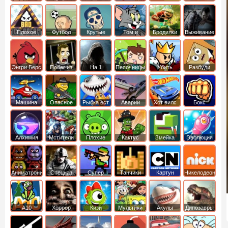
боб
динозавры
обезьянка
Плохое
Футбол
Крутые
Том и
Бродилки
Выживание
мороженое
головами
джерри
Приключения
Энгри Берс
Побег из
На 1
Песочницы
Убить
Разбуди
тюрьмы
короля
коробку
Машина
Опасное
Рыбка ест
Аварии
Хот вилс
Бокс
ест
оружие
рыбку
машин
машину
Алхимия
Мстители
Плохие
Кактус
Змейка
Эволюция
свинки
маккой
Аниматроники
Спецназ
Супер
Танчики
Картун
Никелодеон
бойцы
нетворк
А10
Хоррор
Кизи
Мультики
Акулы
Динозавры