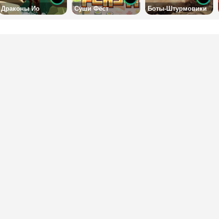
Драконы Ио
Суши Фест
Боты-Штурмовики