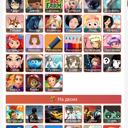
Гарри
Доктор
Ферма
Прически
Кошки
Дельфины
Поттер
Плюшева
Собаки
Лошади
Больница
Операции
Уход
Уборка
Парикмахер
Магазин
Рисовалки
Раскраски
Кулинария
Переделки
Салон
Смурфики
Русалки
Дочки
Новогодние
Тесты
Кафе и
Куклы
Веселая
рестораны
ферма
На двоих
Бродилки
Война
Гонки
Мльчикам
Драки
Зомби