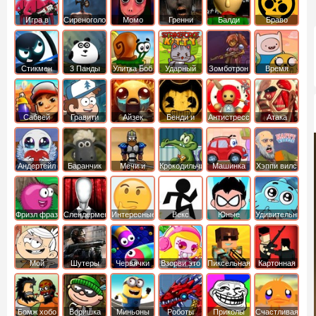
Игра в
Сиреноголовый
Момо
Гренни
Балди
Браво
Кальмара
Старс
Стикмен
3 Панды
Улитка Боб
Ударный
Зомботрон
Время
отряд котят
Приключений
Сабвей
Гравити
Айзек
Бенди и
Антистресс
Атака
Серф
Фолз
Чернильная
Титанов
машина
Андертейл
Баранчик
Мечи и
Крокодильчик
Машинка
Хэппи вилс
Шон
Сандали
Свомпи
Вилли
Фризл фраз
Слендермен
Интересные
Векс
Юные
Удивительный
титаны
мир
вперед
Гамбола
Мой
Шутеры
Червячки
Взорви это
Пиксельная
Картонная
шумный
война
башка
дом
Бомж хобо
Воришка
Миньоны
Роботы
Приколы
Счастливая