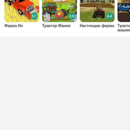
3.7
3.9
4.4
Ферма Ио
Трактор Мания
Настоящая ферма
Тракто
маши