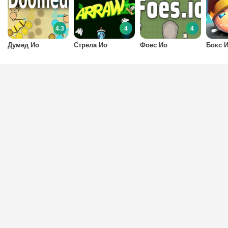
4.3
4
4
Думед Ио
Стрела Ио
Фоес Ио
Бокс 