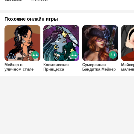
Похожие онлайн игры
4.4
4.4
3.1
Мейкер в
Космическая
Сумеречная
Мейке
уличном стиле
Принцесса
Бандитка Мейкер
мален
Мейкер
ведь