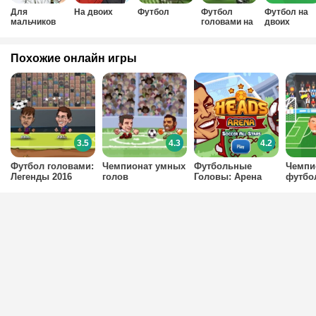
Для
На двоих
Футбол
Футбол
Футбол на
мальчиков
головами на
двоих
на двоих
двоих
Похожие онлайн игры
3.5
4.3
4.2
Футбол головами:
Чемпионат умных
Футбольные
Чемпи
Легенды 2016
голов
Головы: Арена
футбо
голов