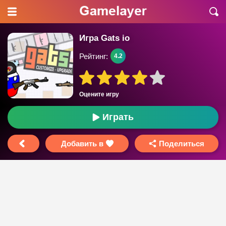
Игра Gats io
Рейтинг:
4.2
Оцените игру
Играть
Добавить в
Поделиться