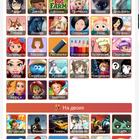
Гарри
Доктор
Ферма
Прически
Кошки
Дельфины
Поттер
Плюшева
Собаки
Лошади
Больница
Операции
Уход
Уборка
Парикмахер
Магазин
Рисовалки
Раскраски
Кулинария
Переделки
Салон
Смурфики
Русалки
Дочки
Новогодние
Тесты
Кафе и
Куклы
Веселая
рестораны
ферма
На двоих
Бродилки
Война
Гонки
Мльчикам
Драки
Зомби