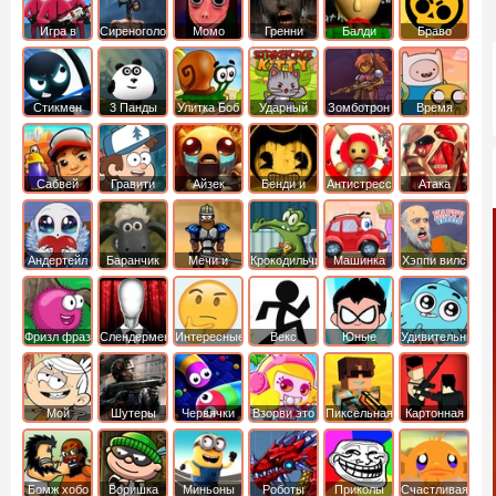
Игра в
Сиреноголовый
Момо
Гренни
Балди
Браво
Кальмара
Старс
Стикмен
3 Панды
Улитка Боб
Ударный
Зомботрон
Время
отряд котят
Приключений
Сабвей
Гравити
Айзек
Бенди и
Антистресс
Атака
Серф
Фолз
Чернильная
Титанов
машина
Андертейл
Баранчик
Мечи и
Крокодильчик
Машинка
Хэппи вилс
Шон
Сандали
Свомпи
Вилли
Фризл фраз
Слендермен
Интересные
Векс
Юные
Удивительный
титаны
мир
вперед
Гамбола
Мой
Шутеры
Червячки
Взорви это
Пиксельная
Картонная
шумный
война
башка
дом
Бомж хобо
Воришка
Миньоны
Роботы
Приколы
Счастливая