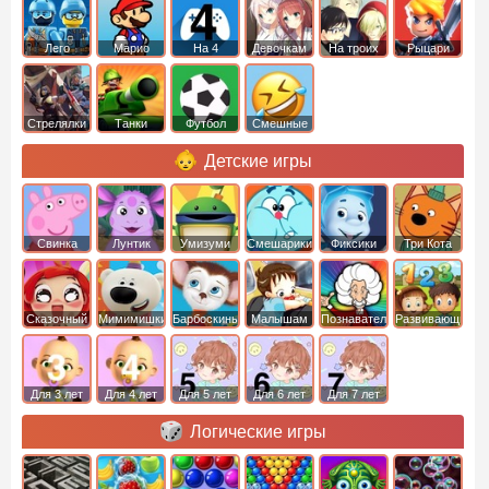
Лего
Марио
На 4
Девочкам
На троих
Рыцари
Стрелялки
Танки
Футбол
Смешные
Детские игры
Свинка
Лунтик
Умизуми
Смешарики
Фиксики
Три Кота
Пеппа
Сказочный
Мимимишки
Барбоскины
Малышам
Познавательные
Развивающие
патруль
Для 3 лет
Для 4 лет
Для 5 лет
Для 6 лет
Для 7 лет
Логические игры