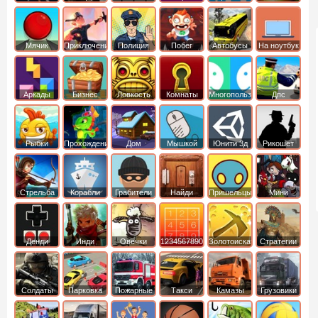
Мячик
Приключения
Полиция
Побег
Автобусы
На ноутбук
Аркады
Бизнес
Ловкость
Комнаты
Многопользовательские
Дпс
симуляторы
Рыбки
Прохождение
Дом
Мышкой
Юнити 3д
Рикошет
Cтрельба
Корабли
Грабители
Найди
Пришельцы
Мини
из лука
выход
Денди
Инди
Овечки
1234567890
Золотоискатель
Стратегии
идут домой
Солдаты
Парковка
Пожарные
Такси
Камазы
Грузовики
машин
машины