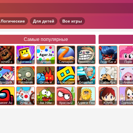
Логические
Для детей
Все игры
Самые популярные
 ночей с
Когама
Агарио
Слизарио
Троллфейс
Леди Баг и
Пони
фредди
квест
Супер Кот
Дружба 
чудо
Фрайдей
Растения
Огонь и
Геометрия
Бешеная
Папа Луи
Аним
Найт
против
Вода
Даш
бабка
Фанкин
Зомби
сбежала из
психушки
Амонг Ас
Игры Io
Ам Ням
Красный
Адам и Ева
Кухня
Одевал
шар
Сары