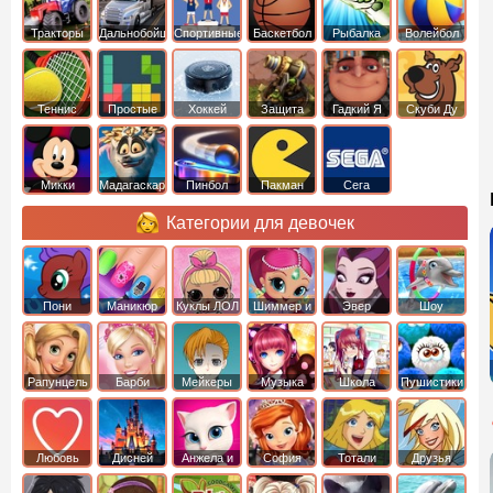
Тракторы
Дальнобойщики
Спортивные
Баскетбол
Рыбалка
Волейбол
Теннис
Простые
Хоккей
Защита
Гадкий Я
Скуби Ду
башни
Микки
Мадагаскар
Пинбол
Пакман
Сега
Маус
Категории для девочек
Пони
Маникюр
Куклы ЛОЛ
Шиммер и
Эвер
Шоу
креатор
Шайн
Афтер Хай
дельфинов
Рапунцель
Барби
Мейкеры
Музыка
Школа
Пушистики
Любовь
Дисней
Анжела и
София
Тотали
Друзья
том
Прекрасная
Спайс
ангелов