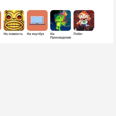
е
На ловкость
На ноутбук
На
Побег
Прохождение