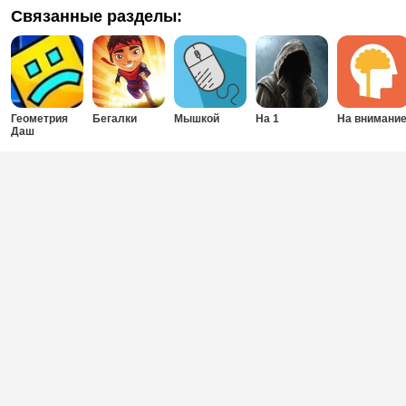
Связанные разделы:
Геометрия
Бегалки
Мышкой
На 1
На внимани
Даш