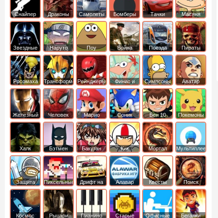
Снайпер
Драконы
Самолеты
Бомберы
Тачки
Масяня
Звездные
Наруто
Поу
Война
Поезда
Пираты
войны
Карибского
Моря
Росомаха
Трансформеры
Рейнджеры
Финис и
Симпсоны
Аватар
Самураи
Ферб
легенда об
Аанге
Железный
Человек
Марио
Соник
Бен 10
Покемоны
человек
Паук
Халк
Бэтмен
Бакуган
Кик
Мортал
Мультиплеер
Бутовский
комбат
Защита
Пиксельные
Дрифт на
Алавар
Квесты
Поиск
королевства
машинах
предметов
Космос
Рыцари
Пианино
Старые
Офисные
Бегалки