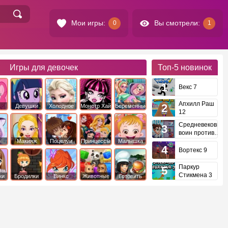
Мои игры:
Вы смотрели:
0
1
Игры для девочек
Топ-5
новинок
Векс 7
Апхилл Раш
Девушки
Холодное
Монстр Хай
Беременные
12
это
Эквестрии
Сердце
Средневековый
воин против
инопланетян
е
Макияж
Поцелуи
Принцессы
Малышка
Диснея
Хейзел
Вортекс 9
Паркур
Стикмена 3
ки
Бродилки
Винкс
Животные
Готовить
еду