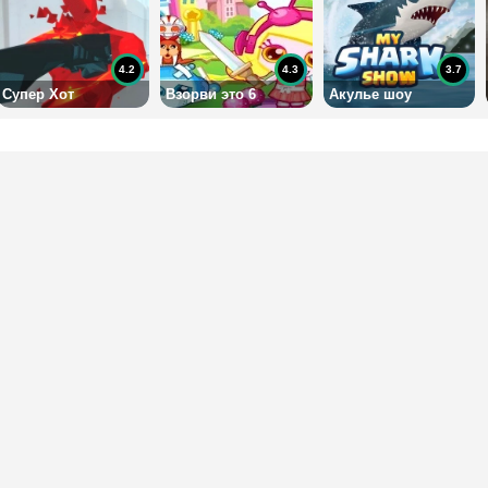
4.2
4.3
3.7
Супер Хот
Взорви это 6
Акулье шоу