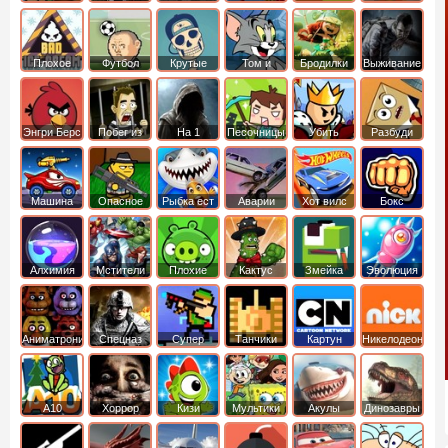
боб
динозавры
обезьянка
Плохое
Футбол
Крутые
Том и
Бродилки
Выживание
мороженое
головами
джерри
Приключения
Энгри Берс
Побег из
На 1
Песочницы
Убить
Разбуди
тюрьмы
короля
коробку
Машина
Опасное
Рыбка ест
Аварии
Хот вилс
Бокс
ест
оружие
рыбку
машин
машину
Алхимия
Мстители
Плохие
Кактус
Змейка
Эволюция
свинки
маккой
Аниматроники
Спецназ
Супер
Танчики
Картун
Никелодеон
бойцы
нетворк
А10
Хоррор
Кизи
Мультики
Акулы
Динозавры