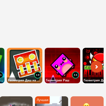
.1
3.8
3.6
Вертикальная Геометрия Даш
Геометрия Даш на школьной доске
Геометрия Раш