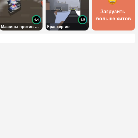
Загрузить 
больше хитов
4.4
4.5
Машины против полиции
Кранкер ио