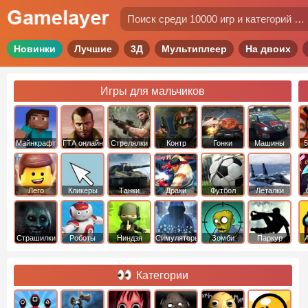
Новинки
Лучшие
3Д
Мультиплеер
На двоих
Игры для мальчиков
Майнкрафт
ГТА онлайн
Стрелялки
Контр
Гонки
Машины
5
Страйк
Лего
Кликеры
Танки
Драки
Футбол
Леталки
Страшилки
Роботы
Ниндзя
Симуляторы
Зомби
Паркур
Категории