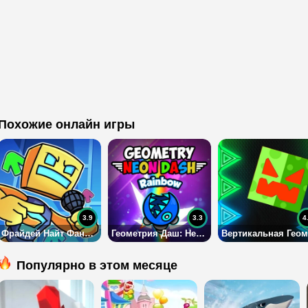
Похожие онлайн игры
3.9
3.3
4
Фрайдей Найт Фанкин: Геометрия Даш
Геометрия Даш: Неоновая радуга
Популярно в этом месяце