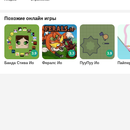
Похожие онлайн игры
3.9
3.3
3.9
Банда Стива Ио
Фералс Ио
ПууПуу Ио
Пайпе