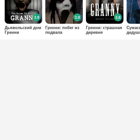
3.9
3.9
3.8
Дьявольский дом
Гренни: побег из
Гренни: страшная
Сумас
Гренни
подвала
деревня
дедуш