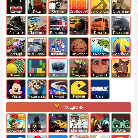
Денди
Инди
Овечки
1234567890
Золотоискатель
Стратегии
идут домой
Солдаты
Парковка
Пожарные
Такси
Камазы
Грузовики
машин
машины
Тракторы
Дальнобойщики
Спортивные
Баскетбол
Рыбалка
Волейбол
Теннис
Простые
Хоккей
Защита
Гадкий Я
Скуби Ду
башни
Микки
Мадагаскар
Пинбол
Пакман
Сега
Маус
На двоих
Бродилки
Война
Гонки
Мльчикам
Драки
Зомби