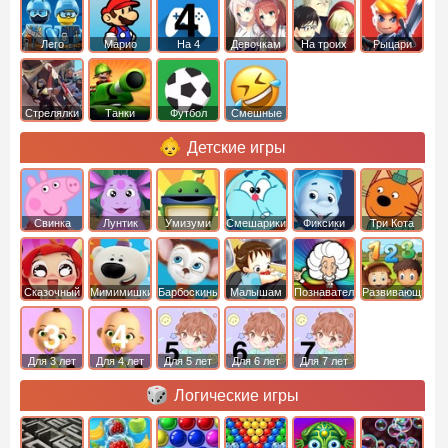
Лего
Марио
На 4
Девочкам
На троих
Рыцари
Стрелялки
Танки
Футбол
Смешные
Детские игры
Свинка
Лунтик
Умизуми
Смешарики
Фиксики
Три Кота
Пеппа
Сказочный
Мимимишки
Барбоскины
Малышам
Познавательные
Развивающие
патруль
Для 3 лет
Для 4 лет
Для 5 лет
Для 6 лет
Для 7 лет
Логические игры