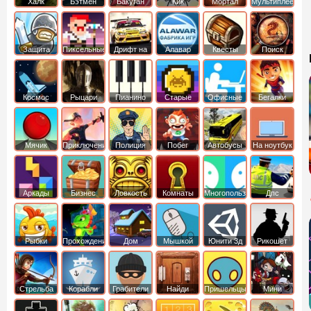
Халк
Бэтмен
Бакуган
Кик
Мортал
Мультиплеер
Бутовский
комбат
Защита
Пиксельные
Дрифт на
Алавар
Квесты
Поиск
королевства
машинах
предметов
Космос
Рыцари
Пианино
Старые
Офисные
Бегалки
Мячик
Приключения
Полиция
Побег
Автобусы
На ноутбук
Аркады
Бизнес
Ловкость
Комнаты
Многопользовательские
Дпс
симуляторы
Рыбки
Прохождение
Дом
Мышкой
Юнити 3д
Рикошет
Cтрельба
Корабли
Грабители
Найди
Пришельцы
Мини
из лука
выход