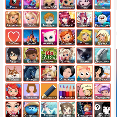
Пони
Маникюр
Куклы ЛОЛ
Шиммер и
Эвер
Шоу
креатор
Шайн
Афтер Хай
дельфинов
Рапунцель
Барби
Мейкеры
Музыка
Школа
Пушистики
Любовь
Дисней
Анжела и
София
Тотали
Друзья
том
Прекрасная
Спайс
ангелов
Гарри
Доктор
Ферма
Прически
Кошки
Дельфины
Поттер
Плюшева
Собаки
Лошади
Больница
Операции
Уход
Уборка
Парикмахер
Магазин
Рисовалки
Раскраски
Кулинария
Переделки
Салон
Смурфики
Русалки
Дочки
Новогодние
Тесты