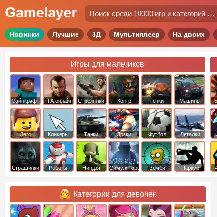
Новинки
Лучшие
3Д
Мультиплеер
На двоих
Игры для мальчиков
Майнкрафт
ГТА онлайн
Стрелялки
Контр
Гонки
Машины
5
Страйк
Лего
Кликеры
Танки
Драки
Футбол
Леталки
Страшилки
Роботы
Ниндзя
Симуляторы
Зомби
Паркур
Категории для девочек