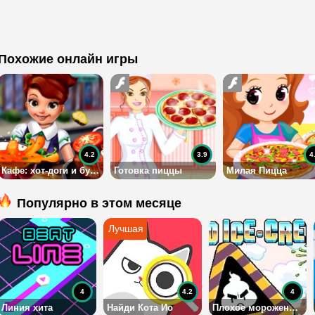
Похожие онлайн игры
4.2
3.9
4
Кафе: хот-доги и бургеры
Готовка пиццы
Милая Пицца
Популярно в этом месяце
4
4.2
4
Линия хита
Найди Кота Ио
Плохое мороженое 3 на двоих