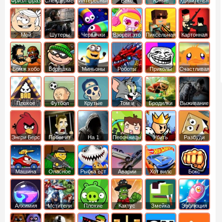
Фризл фраз
Слендермен
Интересные
Векс
Юные
Удивительный
титаны
мир
вперед
Гамбола
Мой
Шутеры
Червячки
Взорви это
Пиксельная
Картонная
шумный
война
башка
дом
Бомж хобо
Воришка
Миньоны
Роботы
Приколы
Счастливая
боб
динозавры
обезьянка
Плохое
Футбол
Крутые
Том и
Бродилки
Выживание
мороженое
головами
джерри
Приключения
Энгри Берс
Побег из
На 1
Песочницы
Убить
Разбуди
тюрьмы
короля
коробку
Машина
Опасное
Рыбка ест
Аварии
Хот вилс
Бокс
ест
оружие
рыбку
машин
машину
Алхимия
Мстители
Плохие
Кактус
Змейка
Эволюция
свинки
маккой