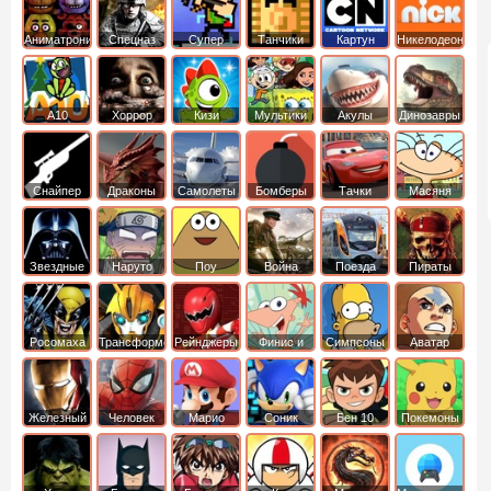
Аниматроники
Спецназ
Супер
Танчики
Картун
Никелодеон
бойцы
нетворк
А10
Хоррор
Кизи
Мультики
Акулы
Динозавры
Снайпер
Драконы
Самолеты
Бомберы
Тачки
Масяня
Звездные
Наруто
Поу
Война
Поезда
Пираты
войны
Карибского
Моря
Росомаха
Трансформеры
Рейнджеры
Финис и
Симпсоны
Аватар
Самураи
Ферб
легенда об
Аанге
Железный
Человек
Марио
Соник
Бен 10
Покемоны
человек
Паук