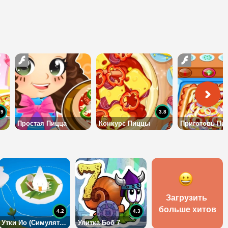
.9
3.8
Простая Пицца
Конкурс Пиццы
Приготовь Пи
Загрузить 
больше хитов
4.2
4.3
Утки Ио (Симулятор утки)
Улитка Боб 7