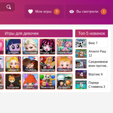
Мои игры:
Вы смотрели:
0
1
Игры для девочек
Топ-5
новинок
Векс 7
Апхилл Раш
Девушки
Холодное
Монстр Хай
Беременные
12
это
Эквестрии
Сердце
Средневековый
воин против
инопланетян
е
Макияж
Поцелуи
Принцессы
Малышка
Диснея
Хейзел
Вортекс 9
Паркур
Стикмена 3
ки
Бродилки
Винкс
Животные
Готовить
еду