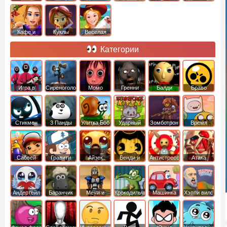
Кафе и
Куклы
Веселая
рестораны
ферма
Категории
Игра в
Сиреноголовый
Момо
Гренни
Балди
Браво
Кальмара
Старс
Стикмен
3 Панды
Улитка Боб
Ударный
Зомботрон
Время
отряд котят
Приключений
Сабвей
Гравити
Айзек
Бенди и
Антистресс
Атака
Серф
Фолз
Чернильная
Титанов
машина
Андертейл
Баранчик
Мечи и
Крокодильчик
Машинка
Хэппи вилс
Шон
Сандали
Свомпи
Вилли