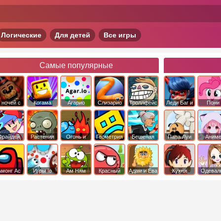
Логические
Для детей
Все игры
Самые популярные
 ночей с
Когама
Агарио
Слизарио
Троллфейс
Леди Баг и
Пони
фредди
квест
Супер Кот
Дружба 
чудо
Фрайдей
Растения
Огонь и
Геометрия
Бешеная
Папа Луи
Аним
Найт
против
Вода
Даш
бабка
Фанкин
Зомби
сбежала из
психушки
Амонг Ас
Игры Io
Ам Ням
Красный
Адам и Ева
Кухня
Одевал
шар
Сары