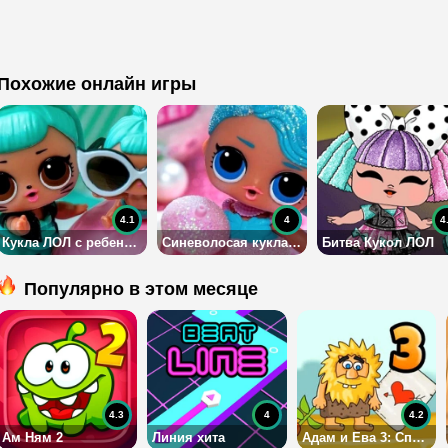
Похожие онлайн игры
4.1
4
4
Кукла ЛОЛ с ребенком: Пазл
Синеволосая кукла ЛОЛ: Пазл
Битва Кукол ЛОЛ
Популярно в этом месяце
4.3
4
4.2
Ам Ням 2
Линия хита
Адам и Ева 3: Спасение возлюбленной