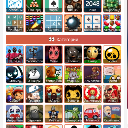
Настольные
Бильярд
Карты
Шашки
2048
Cокровища
Монтесумы
Найди
Арканоид
Судоку
Сапер
Математика
Казуальные
слова
Категории
Игра в
Сиреноголовый
Момо
Гренни
Балди
Браво
Кальмара
Старс
Стикмен
3 Панды
Улитка Боб
Ударный
Зомботрон
Время
отряд котят
Приключений
Сабвей
Гравити
Айзек
Бенди и
Антистресс
Атака
Серф
Фолз
Чернильная
Титанов
машина
Андертейл
Баранчик
Мечи и
Крокодильчик
Машинка
Хэппи вилс
Шон
Сандали
Свомпи
Вилли