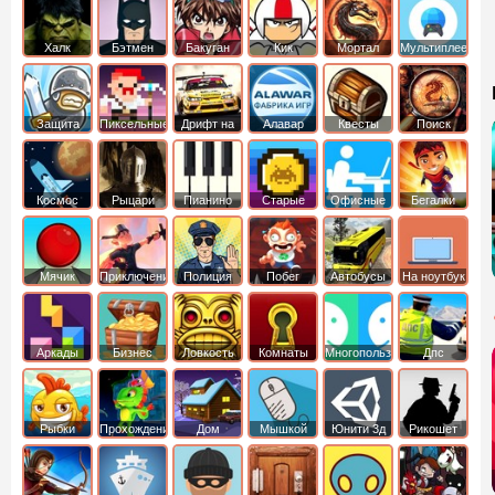
Халк
Бэтмен
Бакуган
Кик
Мортал
Мультиплеер
Бутовский
комбат
Защита
Пиксельные
Дрифт на
Алавар
Квесты
Поиск
королевства
машинах
предметов
Космос
Рыцари
Пианино
Старые
Офисные
Бегалки
Мячик
Приключения
Полиция
Побег
Автобусы
На ноутбук
Аркады
Бизнес
Ловкость
Комнаты
Многопользовательские
Дпс
симуляторы
Рыбки
Прохождение
Дом
Мышкой
Юнити 3д
Рикошет