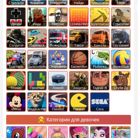
Cтрельба
Корабли
Грабители
Найди
Пришельцы
Мини
из лука
выход
Денди
Инди
Овечки
1234567890
Золотоискатель
Стратегии
идут домой
Солдаты
Парковка
Пожарные
Такси
Камазы
Грузовики
машин
машины
Тракторы
Дальнобойщики
Спортивные
Баскетбол
Рыбалка
Волейбол
Теннис
Простые
Хоккей
Защита
Гадкий Я
Скуби Ду
башни
Микки
Мадагаскар
Пинбол
Пакман
Сега
Маус
Категории для девочек