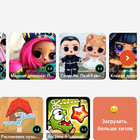
.3
3.8
3.6
Модная девушка: Пазл Куклы ЛОЛ
Свадьба: Пазл Куклы ЛОЛ
Загрузить 
больше хитов
4.6
4.2
Распаковка пузырчатой пленки
Ам Ням 4: слопай леденец