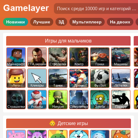
Новинки
Лучшие
3Д
Мультиплеер
На двоих
Игры для мальчиков
Майнкрафт
ГТА онлайн
Стрелялки
Контр
Гонки
Машины
5
Страйк
Лего
Кликеры
Танки
Драки
Футбол
Леталки
Страшилки
Роботы
Ниндзя
Симуляторы
Зомби
Паркур
Детские игры