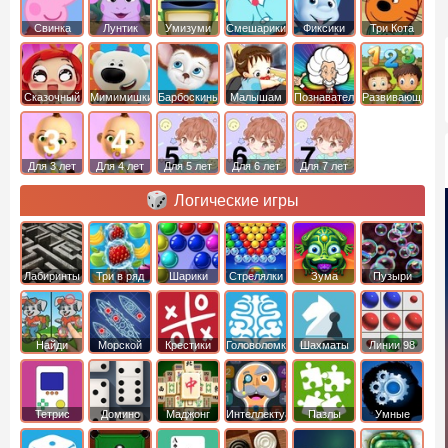
Свинка
Лунтик
Умизуми
Смешарики
Фиксики
Три Кота
Пеппа
Сказочный
Мимимишки
Барбоскины
Малышам
Познавательные
Развивающие
патруль
Для 3 лет
Для 4 лет
Для 5 лет
Для 6 лет
Для 7 лет
Логические игры
Лабиринты
Три в ряд
Шарики
Стрелялки
Зума
Пузыри
Шариками
Найди
Морской
Крестики
Головоломки
Шахматы
Линии 98
отличия
бой
нолики
Тетрис
Домино
Маджонг
Интеллектуальные
Пазлы
Умные