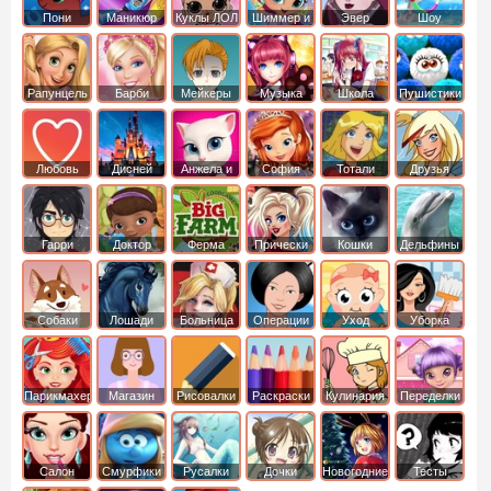
Пони
Маникюр
Куклы ЛОЛ
Шиммер и
Эвер
Шоу
креатор
Шайн
Афтер Хай
дельфинов
Рапунцель
Барби
Мейкеры
Музыка
Школа
Пушистики
Любовь
Дисней
Анжела и
София
Тотали
Друзья
том
Прекрасная
Спайс
ангелов
Гарри
Доктор
Ферма
Прически
Кошки
Дельфины
Поттер
Плюшева
Собаки
Лошади
Больница
Операции
Уход
Уборка
Парикмахер
Магазин
Рисовалки
Раскраски
Кулинария
Переделки
Салон
Смурфики
Русалки
Дочки
Новогодние
Тесты