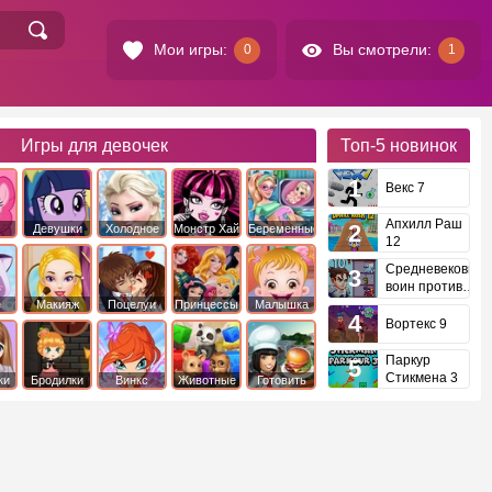
Мои игры:
Вы смотрели:
0
1
Игры для девочек
Топ-5
новинок
Векс 7
Апхилл Раш
Девушки
Холодное
Монстр Хай
Беременные
12
это
Эквестрии
Сердце
Средневековый
воин против
инопланетян
е
Макияж
Поцелуи
Принцессы
Малышка
Диснея
Хейзел
Вортекс 9
Паркур
Стикмена 3
ки
Бродилки
Винкс
Животные
Готовить
еду