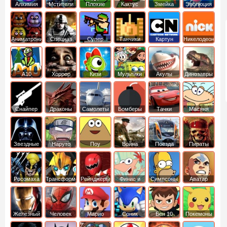
Алхимия
Мстители
Плохие
Кактус
Змейка
Эволюция
свинки
маккой
Аниматроники
Спецназ
Супер
Танчики
Картун
Никелодеон
бойцы
нетворк
А10
Хоррор
Кизи
Мультики
Акулы
Динозавры
Снайпер
Драконы
Самолеты
Бомберы
Тачки
Масяня
Звездные
Наруто
Поу
Война
Поезда
Пираты
войны
Карибского
Моря
Росомаха
Трансформеры
Рейнджеры
Финис и
Симпсоны
Аватар
Самураи
Ферб
легенда об
Аанге
Железный
Человек
Марио
Соник
Бен 10
Покемоны
человек
Паук