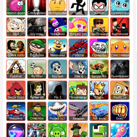
Фризл фраз
Слендермен
Интересные
Векс
Юные
Удивительный
титаны
мир
вперед
Гамбола
Мой
Шутеры
Червячки
Взорви это
Пиксельная
Картонная
шумный
война
башка
дом
Бомж хобо
Воришка
Миньоны
Роботы
Приколы
Счастливая
боб
динозавры
обезьянка
Плохое
Футбол
Крутые
Том и
Бродилки
Выживание
мороженое
головами
джерри
Приключения
Энгри Берс
Побег из
На 1
Песочницы
Убить
Разбуди
тюрьмы
короля
коробку
Машина
Опасное
Рыбка ест
Аварии
Хот вилс
Бокс
ест
оружие
рыбку
машин
машину