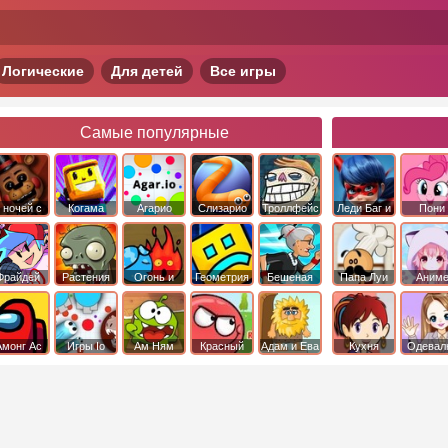
Логические
Для детей
Все игры
Самые популярные
 ночей с
Когама
Агарио
Слизарио
Троллфейс
Леди Баг и
Пони
фредди
квест
Супер Кот
Дружба 
чудо
Фрайдей
Растения
Огонь и
Геометрия
Бешеная
Папа Луи
Аним
Найт
против
Вода
Даш
бабка
Фанкин
Зомби
сбежала из
психушки
Амонг Ас
Игры Io
Ам Ням
Красный
Адам и Ева
Кухня
Одевал
шар
Сары