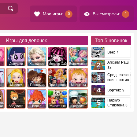
Мои игры:
Вы смотрели:
0
1
Игры для девочек
Топ-5
новинок
Векс 7
Апхилл Раш
Девушки
Холодное
Монстр Хай
Беременные
12
это
Эквестрии
Сердце
Средневековый
воин против
инопланетян
е
Макияж
Поцелуи
Принцессы
Малышка
Диснея
Хейзел
Вортекс 9
Паркур
Стикмена 3
ки
Бродилки
Винкс
Животные
Готовить
еду