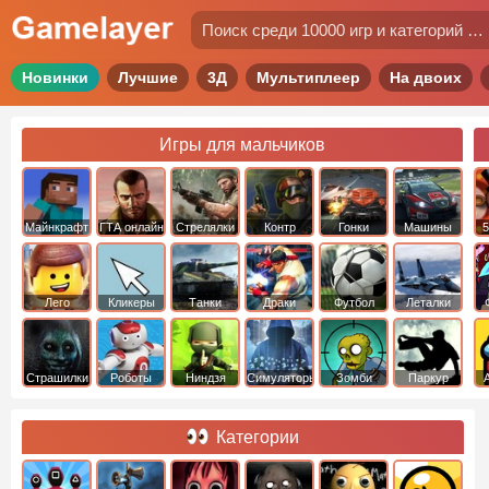
Новинки
Лучшие
3Д
Мультиплеер
На двоих
Игры для мальчиков
Майнкрафт
ГТА онлайн
Стрелялки
Контр
Гонки
Машины
5
Страйк
Лего
Кликеры
Танки
Драки
Футбол
Леталки
Страшилки
Роботы
Ниндзя
Симуляторы
Зомби
Паркур
Категории