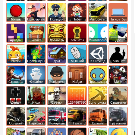
Мячик
Приключения
Полиция
Побег
Автобусы
На ноутбук
Аркады
Бизнес
Ловкость
Комнаты
Многопользовательские
Дпс
симуляторы
Рыбки
Прохождение
Дом
Мышкой
Юнити 3д
Рикошет
Cтрельба
Корабли
Грабители
Найди
Пришельцы
Мини
из лука
выход
Денди
Инди
Овечки
1234567890
Золотоискатель
Стратегии
идут домой
Солдаты
Парковка
Пожарные
Такси
Камазы
Грузовики
машин
машины