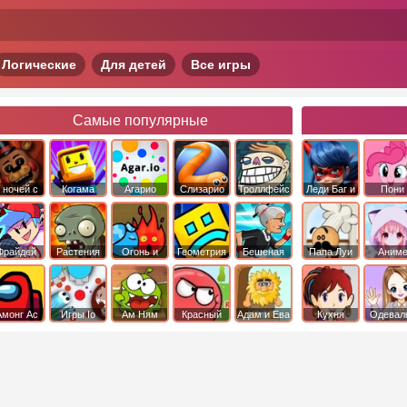
Логические
Для детей
Все игры
Самые популярные
 ночей с
Когама
Агарио
Слизарио
Троллфейс
Леди Баг и
Пони
фредди
квест
Супер Кот
Дружба 
чудо
Фрайдей
Растения
Огонь и
Геометрия
Бешеная
Папа Луи
Аним
Найт
против
Вода
Даш
бабка
Фанкин
Зомби
сбежала из
психушки
Амонг Ас
Игры Io
Ам Ням
Красный
Адам и Ева
Кухня
Одевал
шар
Сары