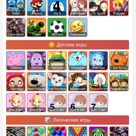
Лего
Марио
На 4
Девочкам
На троих
Рыцари
Стрелялки
Танки
Футбол
Смешные
Детские игры
Свинка
Лунтик
Умизуми
Смешарики
Фиксики
Три Кота
Пеппа
Сказочный
Мимимишки
Барбоскины
Малышам
Познавательные
Развивающие
патруль
Для 3 лет
Для 4 лет
Для 5 лет
Для 6 лет
Для 7 лет
Логические игры