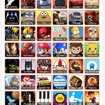
Снайпер
Драконы
Самолеты
Бомберы
Тачки
Масяня
Звездные
Наруто
Поу
Война
Поезда
Пираты
войны
Карибского
Моря
Росомаха
Трансформеры
Рейнджеры
Финис и
Симпсоны
Аватар
Самураи
Ферб
легенда об
Аанге
Железный
Человек
Марио
Соник
Бен 10
Покемоны
человек
Паук
Халк
Бэтмен
Бакуган
Кик
Мортал
Мультиплеер
Бутовский
комбат
Защита
Пиксельные
Дрифт на
Алавар
Квесты
Поиск
королевства
машинах
предметов
Космос
Рыцари
Пианино
Старые
Офисные
Бегалки