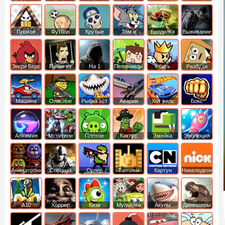
боб
динозавры
обезьянка
Плохое
Футбол
Крутые
Том и
Бродилки
Выживание
мороженое
головами
джерри
Приключения
Энгри Берс
Побег из
На 1
Песочницы
Убить
Разбуди
тюрьмы
короля
коробку
Машина
Опасное
Рыбка ест
Аварии
Хот вилс
Бокс
ест
оружие
рыбку
машин
машину
Алхимия
Мстители
Плохие
Кактус
Змейка
Эволюция
свинки
маккой
Аниматроники
Спецназ
Супер
Танчики
Картун
Никелодеон
бойцы
нетворк
А10
Хоррор
Кизи
Мультики
Акулы
Динозавры