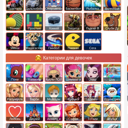
Тракторы
Дальнобойщики
Спортивные
Баскетбол
Рыбалка
Волейбол
Теннис
Простые
Хоккей
Защита
Гадкий Я
Скуби Ду
башни
Микки
Мадагаскар
Пинбол
Пакман
Сега
Маус
Категории для девочек
Пони
Маникюр
Куклы ЛОЛ
Шиммер и
Эвер
Шоу
креатор
Шайн
Афтер Хай
дельфинов
Рапунцель
Барби
Мейкеры
Музыка
Школа
Пушистики
Любовь
Дисней
Анжела и
София
Тотали
Друзья
том
Прекрасная
Спайс
ангелов