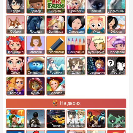
Гарри
Доктор
Ферма
Прически
Кошки
Дельфины
Поттер
Плюшева
Собаки
Лошади
Больница
Операции
Уход
Уборка
Парикмахер
Магазин
Рисовалки
Раскраски
Кулинария
Переделки
Салон
Смурфики
Русалки
Дочки
Новогодние
Тесты
Кафе и
Куклы
Веселая
рестораны
ферма
На двоих
Бродилки
Война
Гонки
Мльчикам
Драки
Зомби