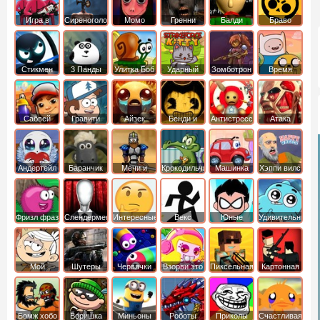
Игра в
Сиреноголовый
Момо
Гренни
Балди
Браво
Кальмара
Старс
Стикмен
3 Панды
Улитка Боб
Ударный
Зомботрон
Время
отряд котят
Приключений
Сабвей
Гравити
Айзек
Бенди и
Антистресс
Атака
Серф
Фолз
Чернильная
Титанов
машина
Андертейл
Баранчик
Мечи и
Крокодильчик
Машинка
Хэппи вилс
Шон
Сандали
Свомпи
Вилли
Фризл фраз
Слендермен
Интересные
Векс
Юные
Удивительный
титаны
мир
вперед
Гамбола
Мой
Шутеры
Червячки
Взорви это
Пиксельная
Картонная
шумный
война
башка
дом
Бомж хобо
Воришка
Миньоны
Роботы
Приколы
Счастливая