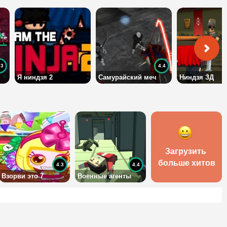
.3
4.4
Я ниндзя 2
Самурайский меч
Ниндзя ЗД
Загрузить 
больше хитов
4.3
4.4
Взорви это 7
Военные агенты