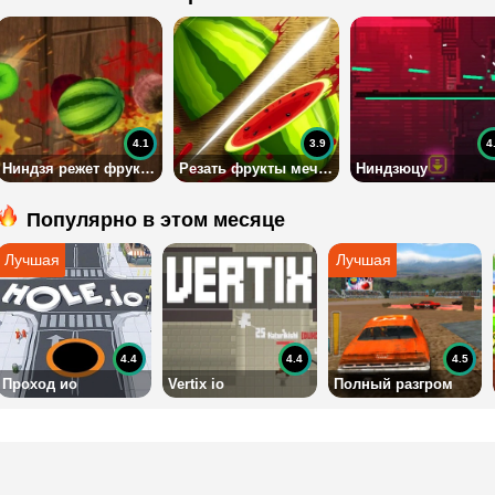
4.1
3.9
4
Ниндзя режет фрукты
Резать фрукты мечом
Ниндзюцу
Популярно в этом месяце
4.4
4.4
4.5
Проход ио
Vertix io
Полный разгром