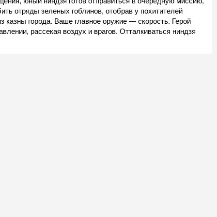
ения, юный ниндзя готов отправиться в очередную миссию,
бить отряды зеленых гоблинов, отобрав у похитителей
из казны города. Ваше главное оружие — скорость. Герой
влении, рассекая воздух и врагов. Отталкиваться ниндзя