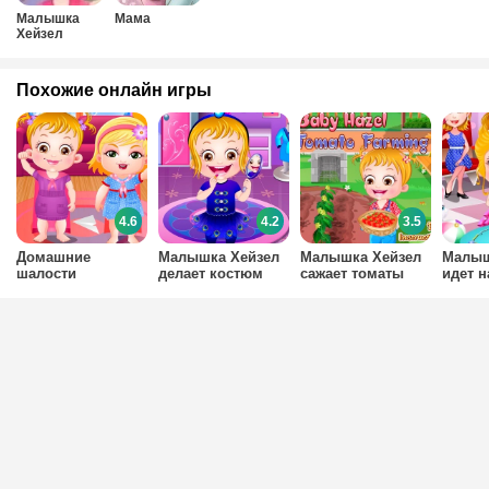
Малышка
Мама
Хейзел
Похожие онлайн игры
4.6
4.2
3.5
Домашние
Малышка Хейзел
Малышка Хейзел
Малыш
шалости
делает костюм
сажает томаты
идет н
павлина