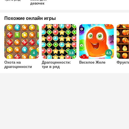
девочек
Похожие онлайн игры
4
3.6
4.5
Охота на
Драгоценности:
Веселое Желе
Фрукт
драгоценности
три в ряд