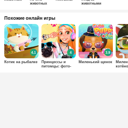
животных
животными
Похожие онлайн игры
4.1
4
3.9
Котик на рыбалке
Принцессы и
Миленький щенок
Милен
питомцы: фото-
котён
конкурс