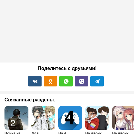
Поделитесь с друзьями!
Связанные разделы:
Война на
Для
На 4
На двоих
На двоих