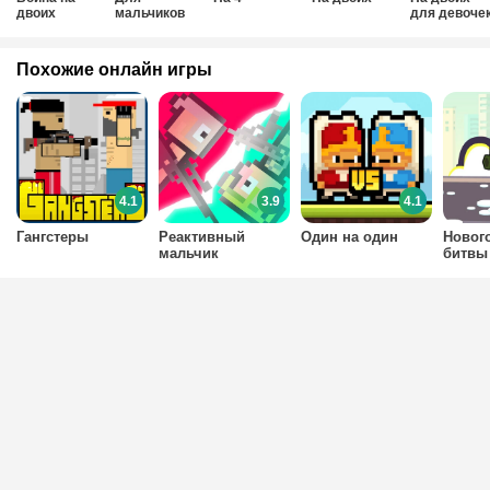
двоих
мальчиков
для девоче
на двоих
Похожие онлайн игры
4.1
3.9
4.1
Гангстеры
Реактивный
Один на один
Новог
мальчик
битвы