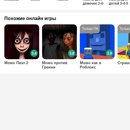
девочек 3-4-
детей 3-4-5
5-6 лет
лет
Похожие онлайн игры
3.4
3.8
3.9
Момо Пазл 2
Момо против
Момо как в
Страш
Гренни
Роблокс