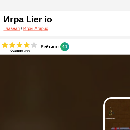
Игра Lier io
Главная
/
Игры Агарио
Рейтинг:
4.3
Оцените игру