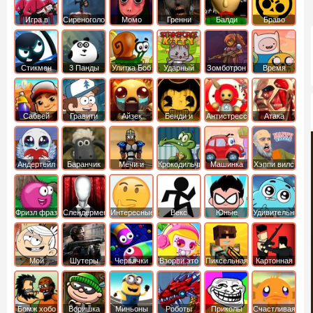
Игра в
Сиреноголовый
Момо
Гренни
Балди
Браво
Кальмара
Старс
Стикмен
3 Панды
Улитка Боб
Ударный
Зомботрон
Время
отряд котят
Приключений
Сабвей
Гравити
Айзек
Бенди и
Антистресс
Атака
Серф
Фолз
Чернильная
Титанов
машина
Андертейл
Баранчик
Мечи и
Крокодильчик
Машинка
Хэппи вилс
Шон
Сандали
Свомпи
Вилли
Фризл фраз
Слендермен
Интересные
Векс
Юные
Удивительный
титаны
мир
вперед
Гамбола
Мой
Шутеры
Червячки
Взорви это
Пиксельная
Картонная
шумный
война
башка
дом
Бомж хобо
Воришка
Миньоны
Роботы
Приколы
Счастливая