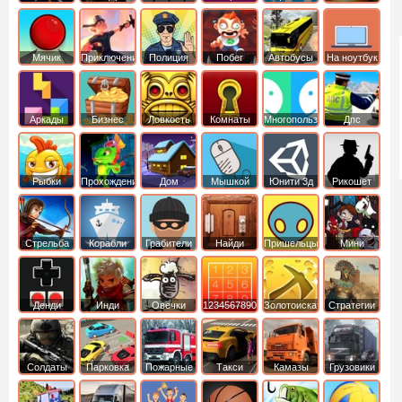
Мячик
Приключения
Полиция
Побег
Автобусы
На ноутбук
Аркады
Бизнес
Ловкость
Комнаты
Многопользовательские
Дпс
симуляторы
Рыбки
Прохождение
Дом
Мышкой
Юнити 3д
Рикошет
Cтрельба
Корабли
Грабители
Найди
Пришельцы
Мини
из лука
выход
Денди
Инди
Овечки
1234567890
Золотоискатель
Стратегии
идут домой
Солдаты
Парковка
Пожарные
Такси
Камазы
Грузовики
машин
машины