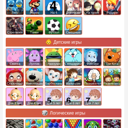
Лего
Марио
На 4
Девочкам
На троих
Рыцари
Стрелялки
Танки
Футбол
Смешные
Детские игры
Свинка
Лунтик
Умизуми
Смешарики
Фиксики
Три Кота
Пеппа
Сказочный
Мимимишки
Барбоскины
Малышам
Познавательные
Развивающие
патруль
Для 3 лет
Для 4 лет
Для 5 лет
Для 6 лет
Для 7 лет
Логические игры