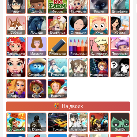
Гарри
Доктор
Ферма
Прически
Кошки
Дельфины
Поттер
Плюшева
Собаки
Лошади
Больница
Операции
Уход
Уборка
Парикмахер
Магазин
Рисовалки
Раскраски
Кулинария
Переделки
Салон
Смурфики
Русалки
Дочки
Новогодние
Тесты
Кафе и
Куклы
Веселая
рестораны
ферма
На двоих
Бродилки
Война
Гонки
Мльчикам
Драки
Зомби