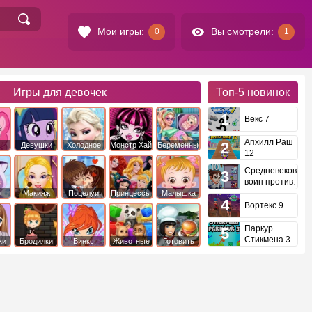
Мои игры:
Вы смотрели:
0
1
Игры для девочек
Топ-5
новинок
Векс 7
Апхилл Раш
Девушки
Холодное
Монстр Хай
Беременные
12
это
Эквестрии
Сердце
Средневековый
воин против
инопланетян
е
Макияж
Поцелуи
Принцессы
Малышка
Диснея
Хейзел
Вортекс 9
Паркур
Стикмена 3
ки
Бродилки
Винкс
Животные
Готовить
еду