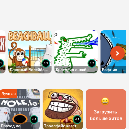
.1
3.9
4.2
Пляжный Волейбол Ио
Крокодил онлайн
Рафт ио
Загрузить 
больше хитов
4.4
4.1
Проход ио
Троллфейс квест: Видео мемы и телешоу: 2