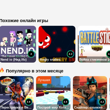
Похожие онлайн игры
4
4.2
4
Nend io (Нид Ио)
Angry snakes
Война стикменов 2
Популярно в этом месяце
3.8
4.5
4.2
Перестрелка в Вегасе 3Д
Построй мир Когама
Снайпер: столкновение 3Д