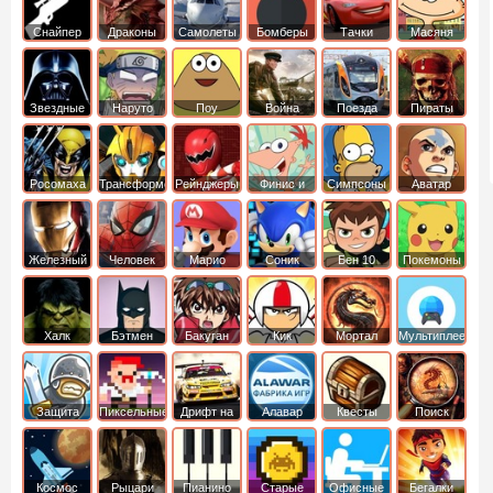
Снайпер
Драконы
Самолеты
Бомберы
Тачки
Масяня
Звездные
Наруто
Поу
Война
Поезда
Пираты
войны
Карибского
Моря
Росомаха
Трансформеры
Рейнджеры
Финис и
Симпсоны
Аватар
Самураи
Ферб
легенда об
Аанге
Железный
Человек
Марио
Соник
Бен 10
Покемоны
человек
Паук
Халк
Бэтмен
Бакуган
Кик
Мортал
Мультиплеер
Бутовский
комбат
Защита
Пиксельные
Дрифт на
Алавар
Квесты
Поиск
королевства
машинах
предметов
Космос
Рыцари
Пианино
Старые
Офисные
Бегалки