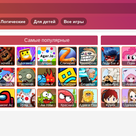
Логические
Для детей
Все игры
Самые популярные
 ночей с
Когама
Агарио
Слизарио
Троллфейс
Леди Баг и
Пони
фредди
квест
Супер Кот
Дружба 
чудо
Фрайдей
Растения
Огонь и
Геометрия
Бешеная
Папа Луи
Аним
Найт
против
Вода
Даш
бабка
Фанкин
Зомби
сбежала из
психушки
Амонг Ас
Игры Io
Ам Ням
Красный
Адам и Ева
Кухня
Одевал
шар
Сары