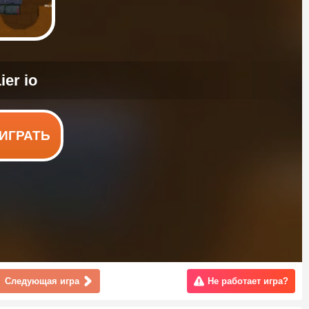
ИГРАТЬ
Следующая игра
Не работает игра?