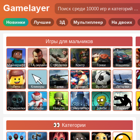
Новинки
Лучшие
3Д
Мультиплеер
На двоих
Игры для мальчиков
Майнкрафт
ГТА онлайн
Стрелялки
Контр
Гонки
Машины
5
Страйк
Лего
Кликеры
Танки
Драки
Футбол
Леталки
Страшилки
Роботы
Ниндзя
Симуляторы
Зомби
Паркур
Категории