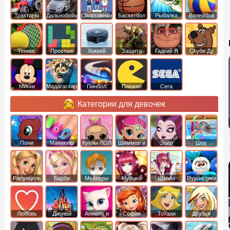
Тракторы
Дальнобойщики
Спортивные
Баскетбол
Рыбалка
Волейбол
Теннис
Простые
Хоккей
Защита
Гадкий Я
Скуби Ду
башни
Микки
Мадагаскар
Пинбол
Пакман
Сега
Маус
Категории для девочек
Пони
Маникюр
Куклы ЛОЛ
Шиммер и
Эвер
Шоу
креатор
Шайн
Афтер Хай
дельфинов
Рапунцель
Барби
Мейкеры
Музыка
Школа
Пушистики
Любовь
Дисней
Анжела и
София
Тотали
Друзья
том
Прекрасная
Спайс
ангелов