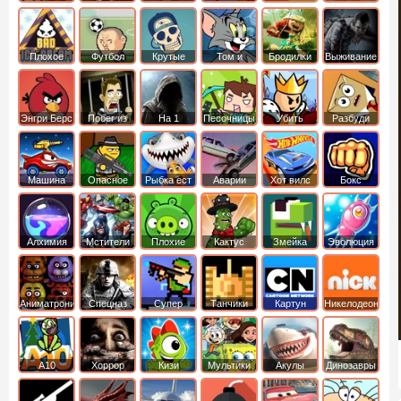
боб
динозавры
обезьянка
Плохое
Футбол
Крутые
Том и
Бродилки
Выживание
мороженое
головами
джерри
Приключения
Энгри Берс
Побег из
На 1
Песочницы
Убить
Разбуди
тюрьмы
короля
коробку
Машина
Опасное
Рыбка ест
Аварии
Хот вилс
Бокс
ест
оружие
рыбку
машин
машину
Алхимия
Мстители
Плохие
Кактус
Змейка
Эволюция
свинки
маккой
Аниматроники
Спецназ
Супер
Танчики
Картун
Никелодеон
бойцы
нетворк
А10
Хоррор
Кизи
Мультики
Акулы
Динозавры