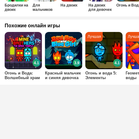
Бродилки на
Для
На двоих
На двоих
Огонь и Вод
двоих
мальчиков
для девочек
на двоих
Похожие онлайн игры
4.1
3.9
4.1
Огонь и Вода:
Красный мальчик
Огонь и вода 5:
Геомет
Волшебный храм
и синяя девочка
Элементы
воды