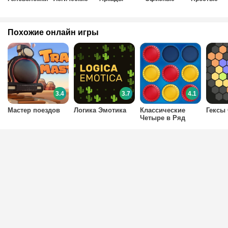
Похожие онлайн игры
3.4
3.7
4.1
Мастер поездов
Логика Эмотика
Классические
Гексы
Четыре в Ряд