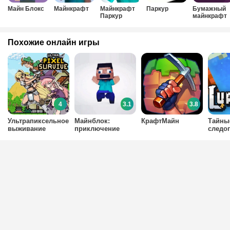
Майн Блокс
Майнкрафт
Майнкрафт
Паркур
Бумажный
Паркур
майнкрафт
Похожие онлайн игры
4
3.1
3.8
Ультрапиксельное
Майнблок:
КрафтМайн
Тайны
выживание
приключение
следо