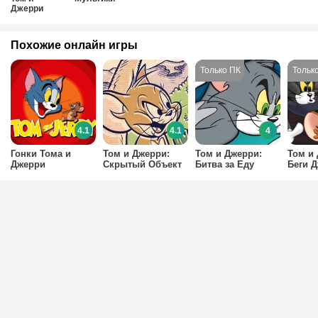
Джерри
Похожие онлайн игры
4.1
4.1
4
Гонки Тома и
Том и Джерри:
Том и Джерри:
Том и
Джерри
Скрытый Объект
Битва за Еду
Беги 