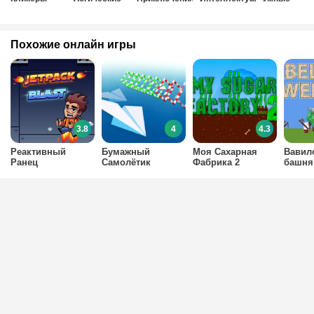
Похожие онлайн игры
3.8
4
4.3
Реактивный
Бумажный
Моя Сахарная
Вавил
Ранец
Самолётик
Фабрика 2
башня