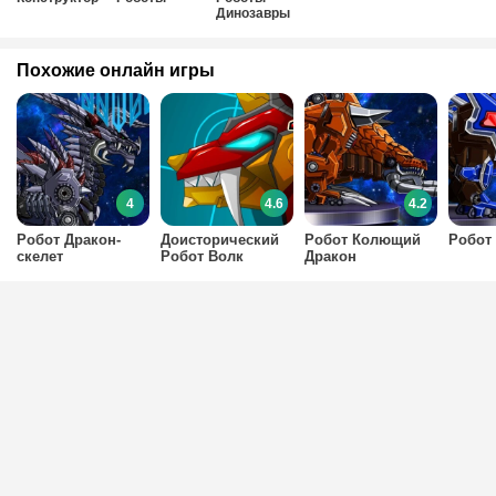
Динозавры
Похожие онлайн игры
4
4.6
4.2
Робот Дракон-
Доисторический
Робот Колющий
Робот
скелет
Робот Волк
Дракон