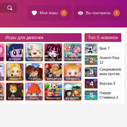
Мои игры:
Вы смотрели:
0
1
Игры для девочек
Топ-5
новинок
Векс 7
Апхилл Раш
Девушки
Холодное
Монстр Хай
Беременные
12
это
Эквестрии
Сердце
Средневековый
воин против
инопланетян
е
Макияж
Поцелуи
Принцессы
Малышка
Диснея
Хейзел
Вортекс 9
Паркур
Стикмена 3
ки
Бродилки
Винкс
Животные
Готовить
еду