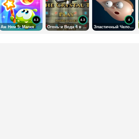
4.3
4.3
4
Ам Ням 5: Магия
Огонь и Вода 4 в Хрустальном Храме
Эластичный Человек