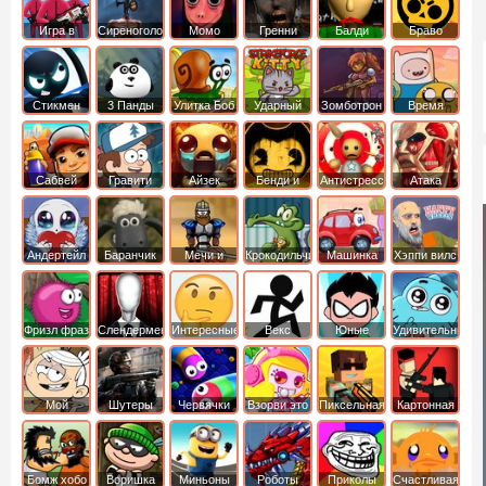
Игра в
Сиреноголовый
Момо
Гренни
Балди
Браво
Кальмара
Старс
Стикмен
3 Панды
Улитка Боб
Ударный
Зомботрон
Время
отряд котят
Приключений
Сабвей
Гравити
Айзек
Бенди и
Антистресс
Атака
Серф
Фолз
Чернильная
Титанов
машина
Андертейл
Баранчик
Мечи и
Крокодильчик
Машинка
Хэппи вилс
Шон
Сандали
Свомпи
Вилли
Фризл фраз
Слендермен
Интересные
Векс
Юные
Удивительный
титаны
мир
вперед
Гамбола
Мой
Шутеры
Червячки
Взорви это
Пиксельная
Картонная
шумный
война
башка
дом
Бомж хобо
Воришка
Миньоны
Роботы
Приколы
Счастливая