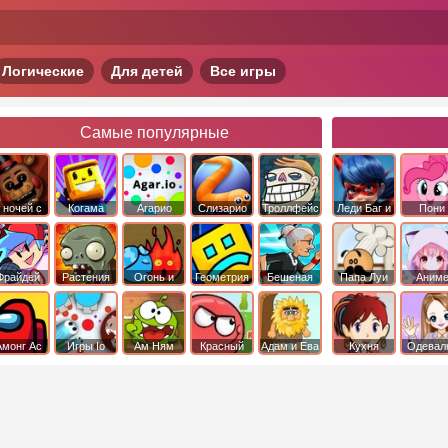
Логические
Для детей
Все игры
Самые популярные
 ночей с
Когама
Агарио
Слизарио
Троллфейс
Леди Баг и
Пони
фредди
квест
Супер Кот
Дружба 
чудо
Фрайдей
Растения
Огонь и
Геометрия
Бешеная
Папа Луи
Аним
Найт
против
Вода
Даш
бабка
Фанкин
Зомби
сбежала из
психушки
Амонг Ас
Игры Io
Ам Ням
Красный
Адам и Ева
Кухня
Одевал
шар
Сары