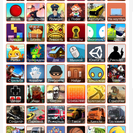
Мячик
Приключения
Полиция
Побег
Автобусы
На ноутбук
Аркады
Бизнес
Ловкость
Комнаты
Многопользовательские
Дпс
симуляторы
Рыбки
Прохождение
Дом
Мышкой
Юнити 3д
Рикошет
Cтрельба
Корабли
Грабители
Найди
Пришельцы
Мини
из лука
выход
Денди
Инди
Овечки
1234567890
Золотоискатель
Стратегии
идут домой
Солдаты
Парковка
Пожарные
Такси
Камазы
Грузовики
машин
машины