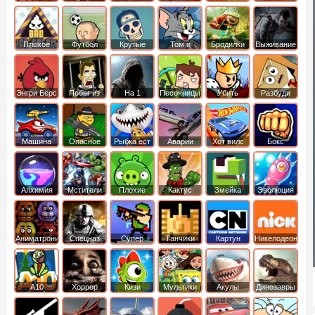
боб
динозавры
обезьянка
Плохое
Футбол
Крутые
Том и
Бродилки
Выживание
мороженое
головами
джерри
Приключения
Энгри Берс
Побег из
На 1
Песочницы
Убить
Разбуди
тюрьмы
короля
коробку
Машина
Опасное
Рыбка ест
Аварии
Хот вилс
Бокс
ест
оружие
рыбку
машин
машину
Алхимия
Мстители
Плохие
Кактус
Змейка
Эволюция
свинки
маккой
Аниматроники
Спецназ
Супер
Танчики
Картун
Никелодеон
бойцы
нетворк
А10
Хоррор
Кизи
Мультики
Акулы
Динозавры