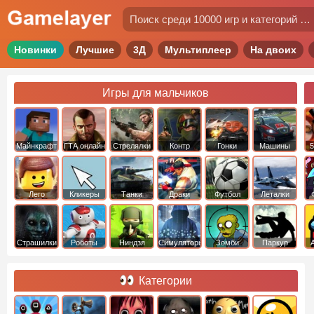
Новинки
Лучшие
3Д
Мультиплеер
На двоих
Игры для мальчиков
Майнкрафт
ГТА онлайн
Стрелялки
Контр
Гонки
Машины
5
Страйк
Лего
Кликеры
Танки
Драки
Футбол
Леталки
Страшилки
Роботы
Ниндзя
Симуляторы
Зомби
Паркур
Категории