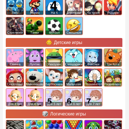
Лего
Марио
На 4
Девочкам
На троих
Рыцари
Стрелялки
Танки
Футбол
Смешные
Детские игры
Свинка
Лунтик
Умизуми
Смешарики
Фиксики
Три Кота
Пеппа
Сказочный
Мимимишки
Барбоскины
Малышам
Познавательные
Развивающие
патруль
Для 3 лет
Для 4 лет
Для 5 лет
Для 6 лет
Для 7 лет
Логические игры