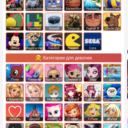
Тракторы
Дальнобойщики
Спортивные
Баскетбол
Рыбалка
Волейбол
Теннис
Простые
Хоккей
Защита
Гадкий Я
Скуби Ду
башни
Микки
Мадагаскар
Пинбол
Пакман
Сега
Маус
Категории для девочек
Пони
Маникюр
Куклы ЛОЛ
Шиммер и
Эвер
Шоу
креатор
Шайн
Афтер Хай
дельфинов
Рапунцель
Барби
Мейкеры
Музыка
Школа
Пушистики
Любовь
Дисней
Анжела и
София
Тотали
Друзья
том
Прекрасная
Спайс
ангелов