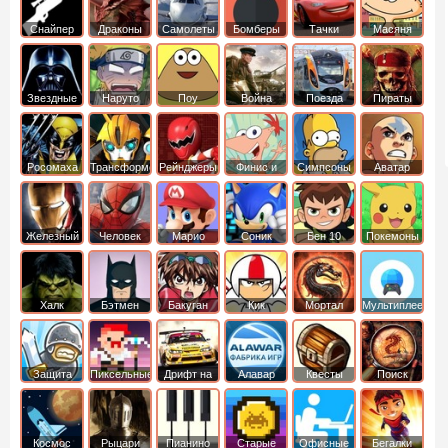
Снайпер
Драконы
Самолеты
Бомберы
Тачки
Масяня
Звездные
Наруто
Поу
Война
Поезда
Пираты
войны
Карибского
Моря
Росомаха
Трансформеры
Рейнджеры
Финис и
Симпсоны
Аватар
Самураи
Ферб
легенда об
Аанге
Железный
Человек
Марио
Соник
Бен 10
Покемоны
человек
Паук
Халк
Бэтмен
Бакуган
Кик
Мортал
Мультиплеер
Бутовский
комбат
Защита
Пиксельные
Дрифт на
Алавар
Квесты
Поиск
королевства
машинах
предметов
Космос
Рыцари
Пианино
Старые
Офисные
Бегалки