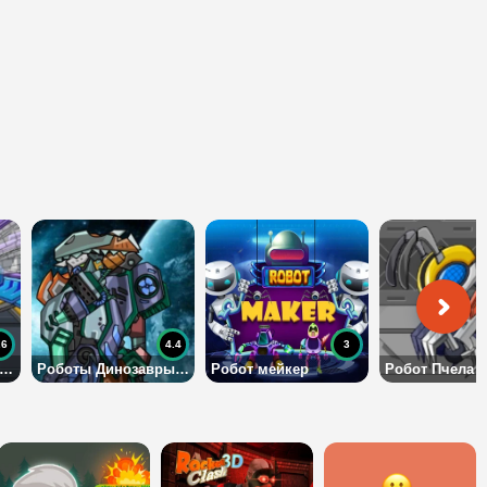
.6
4.4
3
оисторическая Стрекоза
Роботы Динозавры: Мозазавр
Робот мейкер
Робот Пчела 2